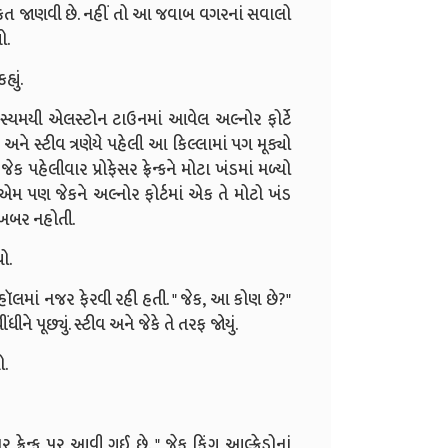
ી હકીકત જાણવી છે. નહીં તો આ જવાબ વગરનાં સવાલો
ો.
યું.
. રહસ્યમયી એલસ્ટોન ટાઉનમાં આવેલ અલ્નોર ફોર્ટે
 અને સ્ટીવ ત્રણેયે પહેલી આ કિલ્લામાં પગ મૂક્યો
 જેક પહેલીવાર પ્રોફેસર ફ્રેન્કને મોટા ખંડમાં મળ્યો
યું. એમ પણ જેકને અલ્નોર ફોર્ટમાં એક તે મોટો ખંડ
 ખબર નહોતી.
ો.
ા હૉલમાં નજર ફેરવી રહી હતી. " જેક, આ કોણ છે?"
 પૂછ્યું. સ્ટીવ અને જેકે તે તરફ જોયું.
ો.
ર ફ્રેન્ક પર આવી ગઈ છે. " જેક કિંગ આલ્ફ્રેડોનાં