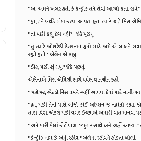
" અ.. અમને ખબર હતી કે હેન્ડ્રીક તને લેવાં આવ્યો હતો. રાત્રે."
" હા, તને બર્થડે વીશ કરવા આવતાં હતાં ત્યારે જ તે મિસ એમિલી 
" તો પછી કહ્યું કેમ નહીં?" જેકે પૂછ્યું.
" તું ત્યારે ઓલરેડી ટેન્શનમાં હતો. માટે અમે એ બાબતે સવાર
રહ્યો હતો. " એલેનાએ કહ્યું.
" ઠીક, પછી શું થયું. " જેકે પૂછ્યું.
એલેનાએ મિસ એમિલી સાથે થયેલ વાતચીત કહી.
" બરોબર, એટલે મિસ તમને અહીં આવવા દેવાં માટે માની ગયાં એમન
" હા, પછી તેની પાસે બીજો કોઈ ઓપ્શન જ નહોતો રહ્યો. જો
તારાં વિશે. એટલે પછી વગર ઈચ્છાએ અમારી વાત માનવી પડ
" અને પછી પેલાં કીટીવાળાં જાદુગર સાથે અમે અહીં આવ્યાં. " સ
" હેન્ડ્રીક નામ છે એનું, સ્ટીવ. " એલેના સ્ટીવને ટોકતા બોલી.