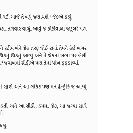
થઈ. આજે તે બધું જણાવશે. " જેકએ કહ્યું.
કેટ... તલવાર વાળું.. આવું જ કીટીવાળા જાદુગરે પણ
 સ્ટીવ બંને જેક તરફ જોઈ રહ્યાં. તેમને કંઈ ખબર
ડતું ઊડતું આવ્યું અને તે જેકનાં ખભા પર બેસી
.."
જવાબમાં ગ્રીફીએ પણ તેનાં પાંખ ફફડાવ્યાં.
ફી રહેશે. અને આ લોકેટ પણ મને હેન્ડ્રીકે જ આપ્યું
તી. અને આ ગ્રીફી... હમમ.. જેક, આ જગ્યા સાથે
ી.
્યું.