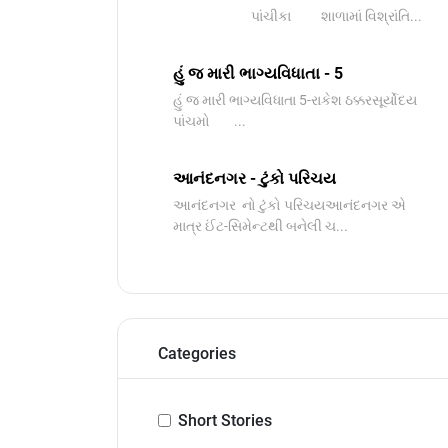
પાંચીકા શાળામાં વિશ્રાંતિ...
હું જ મારી ભાગ્યવિધાતા - 5
હું જ મારી ભાગ્યવિધાતા 5-રાકેશ ઠક્કરસૂર્યોદય
પાંચમો ...
આનંદનગર - ટુંકો પરિચય
આનંદનગર નો ટુંકો પરિચયઆનંદનગર એ
માત્ર ઈંટ-સિમેન્ટથી બનેલી ચ...
Categories
Short Stories