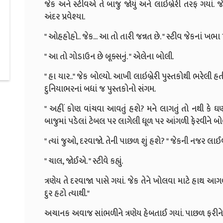
જેક અને સ્ટીવએ તે બાજુ જોયું અને લાઇબ્રેરી તરફ ગયાં. જ
અંદર પ્રવેશ્યા.
" ઓહહોહો.. જેક... આ તો તારી જન્નત છે. " સ્ટીવ જેકનાં ખભા 
" આ તો ગોડાઉન છે બૂક્સનું. " એલેના બોલી.
" હા યાર.." જેક બોલ્યો. આખી લાઇબ્રેરી પુસ્તકોથી ભરેલી 
દુનિયાભરનાં બધાં જ પુસ્તકોનો સંગમ.
" અહીં કોણ વાંચવા આવતું હશે? મને લાગતું તો નથી કે ઘણા
બાજુમાં પડેલાં ટેબલ પર લાગેલી ધૂળ પર આંગળી ફેરવીને બો
" ત્યાં જુઓ, દરવાજો. તેની પાછળ શું હશે? " જેકની નજર લાઈબ
" ચાલ, જોઈએ. " સ્ટીવે કહ્યું.
ત્રણેય તે દરવાજા પાસે ગયાં. જેક તેને ખોલવા માટે હાથ આગળ ક
દુર હટો ત્યાથી."
અચાનક અવાજ સાંભળીને ત્રણેય હેબતાઈ ગયાં. પાછળ ફરીને જોયુ