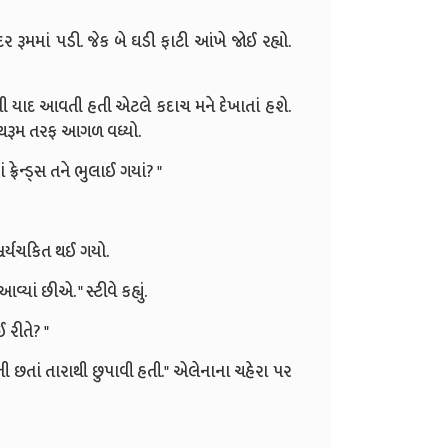
ર રૂમમાં પડી. જેક બે ઘડી ફાટી આંખે જોઈ રહ્યો.
એની યાદ આવતી હતી એટલે કદાચ મને દેખાતાં હશે.
ાથરૂમ તરફ આગળ વધ્યો.
ફ્રેન્ડ્સ તને ભુલાઈ ગયાં? "
આશ્ચર્યચકિત થઈ ગયો.
યાં છીએ. " સ્ટીવે કહ્યું.
 રીતે? "
ી છતાં તારાથી છુપાવી હતી." એલેનાના ચહેરા પર