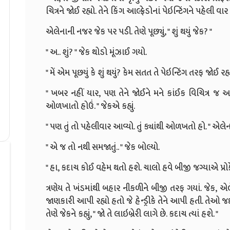
ચિત્રને જોઈ રહ્યો. તેને કિંગ આલ્ફ્રેડોનાં પેઇન્ટિંગને પહેલી
એલેનાની નજર જેક પર પડી. તેણે પૂછ્યું, " શું થયું જેક? "
" અ.. શું? " જેક થોડો મૂંઝાઈ ગયો.
" મેં એમ પૂછયું કે શું થયું? કેમ સતત તે પેઇન્ટિંગ તરફ જોઈ રહ્
" ખબર નહીં યાર, પણ તેને જોઈને મને કાંઈક વિચિત્ર જ આભા
ઓળખાતો હોઉં. " જેકએ કહ્યું.
" પણ તું તો પહેલીવાર આવ્યો. તું ક્યાંથી ઓળખતો હો. " એલેના
" એ જ તો નથી સમજાતું.. " જેક બોલ્યો.
" હા, કદાચ કોઈ વહેમ થતો હશે. ચાલો હવે બીજી જગ્યાએ પ્રોફેસ
ત્રણેય તે ખંડમાંથી બહાર નીકળીને બીજી તરફ ગયાં. જેક, એ
જાણકારી આપી રહ્યો હતો જે હેન્ડ્રીકે તેને આપી હતી. તેઓ જ
તેણે જેકને કહ્યું, " જો તે લાઇબ્રેરી લાગે છે. કદાચ ત્યાં હશે. "