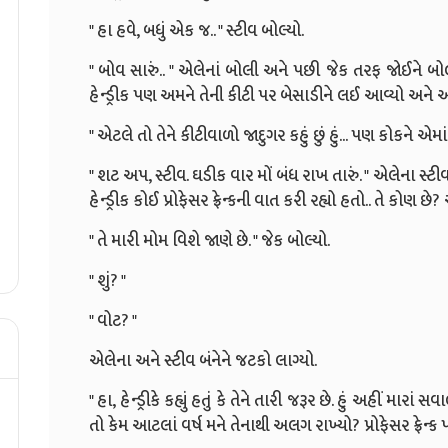
" હા હવે, બધું એક જ.. " સ્ટીવ બોલ્યો.
" બોવ સારું.. " એલેનાં બોલી અને પછી જેક તરફ જોઈને
હેન્ડ્રીક પણ અમને તેની કીટી પર બેસાડીને લઈ આવ્યો અને 
" એટલે તો તેને કીટીવાળો જાદુગર કહું છું હું... પણ કોકને એમા
" શટ અપ, સ્ટીવ. ઘડીક વાર મોં બંધ રાખ તારું. " એલેના સ્ટીવ
હેન્ડ્રીક કોઈ પ્રોફેસર ફ્રેન્કની વાત કરી રહ્યો હતો.. તે કોણ છ
" તે મારી મોમ વિશે જાણે છે. " જેક બોલ્યો.
" શું? "
" વોટ? "
એલેના અને સ્ટીવ બંનેને જટકો લાગ્યો.
" હા, હેન્ડ્રીકે કહ્યું હતું કે તેને તારી જરૂર છે. હું અહીં મ
તો કેમ આટલાં વર્ષ મને તેનાથી અલગ રાખ્યો? પ્રોફેસર ફ્રેન્