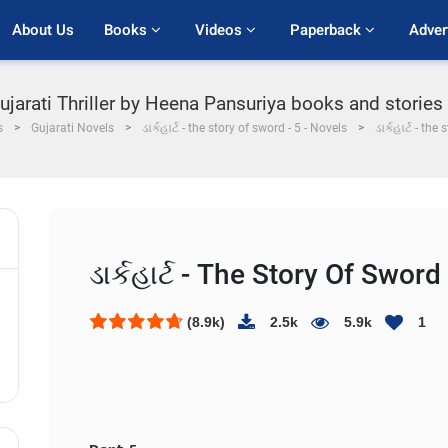
About Us
Books 
Videos 
Paperback 
Adver
ujarati Thriller by Heena Pansuriya books and stories PD
s
Gujarati Novels
ડાર્કહાર્ટ - the story of sword - 5 - Novels
ડાર્કહાર્ટ - the
ડાર્કહાર્ટ - The Story Of Sword 
(8.9k)
2.5k
5.9k
1