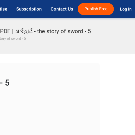
tise
Subscription
Contact Us
Publish Free
Log In 
F | ડાર્કહાર્ટ - the story of sword - 5
 story of sword - 5
- 5