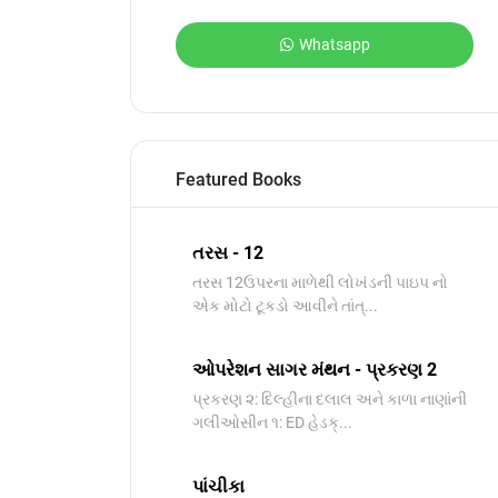
Whatsapp
Featured Books
તરસ - 12
તરસ 12ઉપરના માળેથી લોખંડની પાઇપ નો
એક મોટો ટૂકડો આવીને તાંત્...
ઓપરેશન સાગર મંથન - પ્રકરણ 2
પ્રકરણ ૨: દિલ્હીના દલાલ અને કાળા નાણાંની
ગલીઓસીન ૧: ED હેડક્...
પાંચીકા