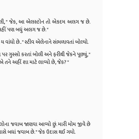
 બોલી, " જેક, આ એલસ્ટોન તો એકદમ અલગ જ છે.
અહીં પણ બધું અલગ જ છે. "
ં ય વાંધો છે.. " સ્ટીવ એલેનાને સંભળાવતાં બોલ્યો.
 પર ગુસ્સો કરતાં બોલી અને ફરીથી જેકને પૂછ્યું, "
ે? એ તને અહીં શા માટે લાવ્યો છે, જેક? "
ારાં સવાલોના જવાબ જાણવા આવ્યો છું. મારી મોમ જીવે છે
ક પાસે બધાં જવાબ છે. " જેક ઉદાસ થઈ ગયો.