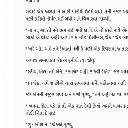
Part 5
સવારે જેક જાગ્યો. તે બારી પાસેથી ઉભો થયો. તેની નજર અંદ
પછી ફરીથી નોર્મલ થઈ ગયો અને વિચારવા લાગ્યો,
" ના ના, આ તો મને ભ્રમ થઈ ગયો લાગે. એ તો કાલે રાત્રે 
બાકી એ થોડા અહીં આવી શકે. નોટ પોસીબલ, જેક. " જેક બ
" અરે ઓ... અમે તને દેખાતાં નથી કે પછી એક દિવસમાં જ તારાં 
અવાજ સંભળાતા જેકએ ફરીથી ત્યાં જોયું.
" સ્ટીવ, એલ.. તમે બંને...!! સાચે? અહીં..!! કેવી રીતે? " જેક 
" હા જેક, અમે જ છીએ. તારાં સપનામાં નહીં, હકીકતમાં અહીં આવ્
જેક બંનેની નજીક ગયો અને પછી પૂછ્યું, " તમે અહીં આવ્યાં કઈ
" અમમ.. જેક.. પહેલાં તો એક વાત કેવી છે જે અમને ખબર હત
થોડી ચિંતા દેખાઈ.
" શું? બોલ ને.. " જેકએ પૂછ્યું.