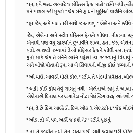
" હા, હવે બસ.. અત્યારે જ પ્રોફેસર ફ્રેન્ક પાસે જઈને બધ
મને પાગલ કરી મૂકશે. " જેક બંને હાથની મુઠ્ઠીઓ વાળીને બોલ્ય
" હા જેક, અમે પણ તારી સાથે જ આવશું. " એલેના અને સ્ટીવે કહ્
જેક, એલેના અને સ્ટીવ પ્રોફેસર ફ્રેન્કને શોધવા નીકળ્યાં
એનાથી પણ વધુ રહસ્યોને છુપાવીને રાખ્યાં હતાં. જેક, એલેના
હતો. અજાણી જગ્યામાં તેઓ પ્રોફેસર ફ્રેન્કને શોધી રહ્યાં હતાં.
હતો. માટે જેક તે બંનેને લઈને પહેલાં ત્યાં જ જવાનું વિચાર્
અને બીજો પોતાનો રૂમ, આ બે સિવાયની બીજી કોઈ જગ્યાની
" ઓ વાઉ, આવડો મોટો હૉલ. " સ્ટીવ તે ખંડમાં પ્રવેશતાં બોલ્ય
" અહીં કોઈ હોય તેવું લાગતું નથી. " એલેનાએ કહ્યું. તે આખ
એલેનાએ દિવાલ પર લગાવેલ મોટા પેઇન્ટિંગ તરફ આંગળી ચીંધીને
" હા, તે છે કિંગ આલ્ફ્રેડો. કિંગ ઓફ ધ એલસ્ટોન. " જેક બોલ્ય
" ઓહ, તો એ પણ અહીં જ હશે ને? " સ્ટીવે પૂછ્યું.
" ના, તે જીવીત નથી. તેનાં મૃત્યુ પછી બધી જવાબદારી પ્રોફેસ