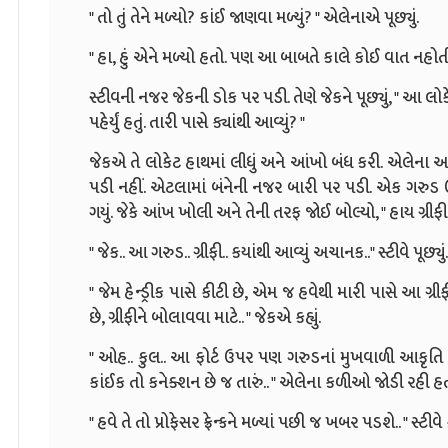
" તો તું તેને મળ્યો? કાંઈ જાણવા મળ્યું? " એલેનાએ પૂછ્યું.
" હા, હું એને મળ્યો હતો. પણ આ બાબતે કાલે કોઈ વાત નહોતી 
સ્ટીવની નજર જેકની ડોક પર પડી. તેણે જેકને પૂછ્યું, " આ લો
પહેર્યું હતું. તારી પાસે ક્યાંથી આવ્યું? "
જેકએ તે લોકેટ હાથમાં લીધું અને આંખો બંધ કરી. એલેના અને
પડી નહીં. એટલામાં બંનેની નજર બારી પર પડી. એક ગરુડ ઊ
ગયું. જેકે આંખ ખોલી અને તેની તરફ જોઈ બોલ્યો, " હાય ગ્રીફી
" જેક.. આ ગરુડ.. ગ્રીફી.. કયાંથી આવ્યું અચાનક.." સ્ટીવે પૂછ્યું.
" જેમ હેન્ડ્રીક પાસે કીટી છે, એમ જ હવેથી મારી પાસે આ ગ્રી
છે, ગ્રીફીને બોલાવવા માટે.. " જેકએ કહ્યું.
" ઓહ.. કુલ.. આ ફોર્ટ ઉપર પણ ગરુડનાં મુખવાળી આકૃતિ હ
કાંઈક તો કનેક્શન છે જ તારું.. " એલેના કળીઓ જોડી રહી હત
" હવે તે તો પ્રોફેસર ફ્રેન્કને મળ્યાં પછી જ ખબર પડશે.. " સ્ટીવે કહ