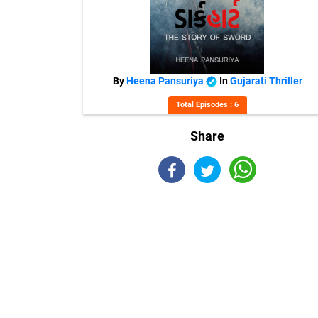
By
Heena Pansuriya
In
Gujarati Thriller
Total Episodes : 6
Share