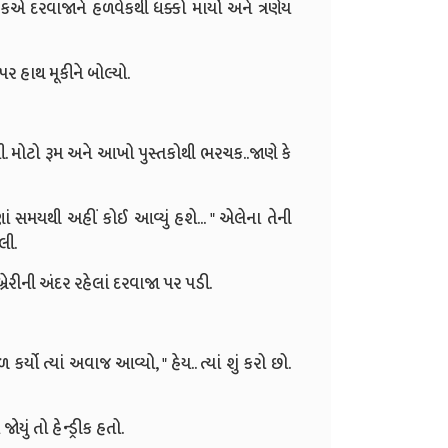
ેકએ દરવાજાને હળવેકથી ધક્કો માર્યો અને ત્રણેય
પર હાથ મૂકીને બોલ્યો.
હતી. મોટો રૂમ અને આખો પુસ્તકોથી ભરચક..જાણે કે
ં સમયથી અહીં કોઈ આવ્યું હશે... " એલેના તેની
લી.
્રેરીની અંદર રહેલાં દરવાજા પર પડી.
ર્યો ત્યાં અવાજ આવ્યો, " હેય.. ત્યાં શું કરો છો.
ં તો હેન્ડ્રીક હતો.