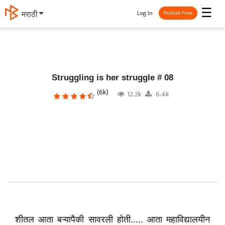
☰
Log In
தமிழ்
Publish Free
Struggling is her struggle # 08
(6k)
12.2k
6.4k
शीतल आता बऱ्यापैकी सावरली होती..... आता महाविद्यालयीन