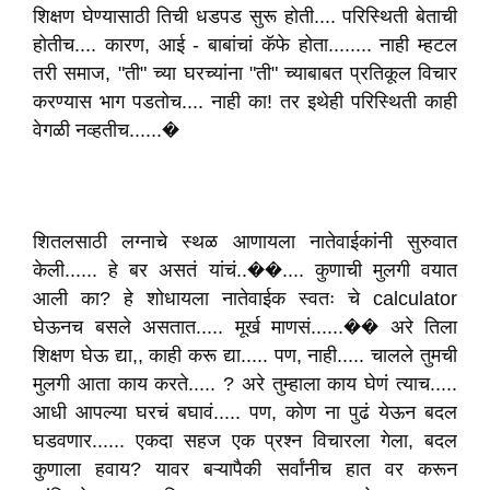
शिक्षण घेण्यासाठी तिची धडपड सुरू होती.... परिस्थिती बेताची
होतीच.... कारण, आई - बाबांचां कॅफे होता........ नाही म्हटल
तरी समाज, "ती" च्या घरच्यांना "ती" च्याबाबत प्रतिकूल विचार
करण्यास भाग पडतोच.... नाही का! तर इथेही परिस्थिती काही
वेगळी नव्हतीच......�
शितलसाठी लग्नाचे स्थळ आणायला नातेवाईकांनी सुरुवात
केली...... हे बर असतं यांचं..��.... कुणाची मुलगी वयात
आली का? हे शोधायला नातेवाईक स्वतः चे calculator
घेऊनच बसले असतात..... मूर्ख माणसं......�� अरे तिला
शिक्षण घेऊ द्या,, काही करू द्या..... पण, नाही..... चालले तुमची
मुलगी आता काय करते..... ? अरे तुम्हाला काय घेणं त्याच.....
आधी आपल्या घरचं बघावं..... पण, कोण ना पुढं येऊन बदल
घडवणार...... एकदा सहज एक प्रश्न विचारला गेला, बदल
कुणाला हवाय? यावर बऱ्यापैकी सर्वांनीच हात वर करून