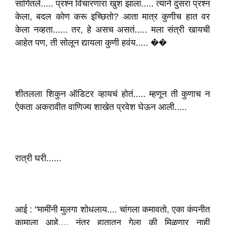
सांगितले..... प्रश्न विचारणारा खुश झाला..... त्याने दुसरा प्रश्न
केला, बदल कोण करू इच्छितो? आता मात्र कुणीच हात वर
केला नव्हता...... तर, हे असच असतं..... मला संत्री खायची
आहेत पण, ती सोलून द्यायला कुणी हवंय..... ��
शीतलला शिकुन ऑडिटर व्हायचं होतं..... म्हणून ती कुणाच न
ऐकता अकरावीत वाणिज्य शाखेत प्रवेश घेऊन आली.....
रात्री घरी......
आई : "मामींनी मुलगा शोधलाय.... चांगला कमावतो, एका कंपनीत
कामाला आहे.... नंतर हातातून गेला की मिळणार नाही