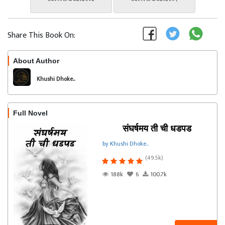
Share This Book On:
About Author
Follow
Khushi Dhoke..️️️
Full Novel
संघर्षमय ती ची धडपड
by Khushi Dhoke..️️️
(49.5k)
188k
6
100.7k