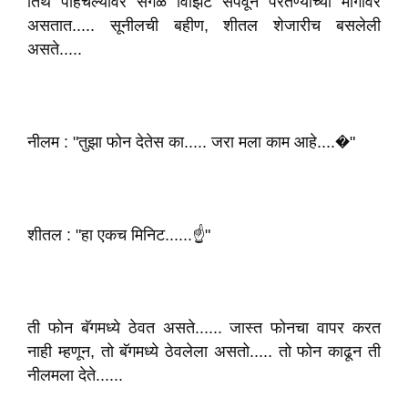
तिथे पोहचल्यावर सगळे विझिट संपवून परतण्याच्या मार्गावर
असतात..... सूनीलची बहीण, शीतल शेजारीच बसलेली
असते.....
नीलम : "तुझा फोन देतेस का..... जरा मला काम आहे....�"
शीतल : "हा एकच मिनिट......☝️"
ती फोन बॅगमध्ये ठेवत असते...... जास्त फोनचा वापर करत
नाही म्हणून, तो बॅगमध्ये ठेवलेला असतो..... तो फोन काढून ती
नीलमला देते......