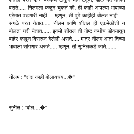
शीतल परत फोन बॅगमध्ये टाकून मागे टेकून, डोळे बंद करून
बसते..... निलमला कळून चुकतं की, ही काही आपल्या भावाच्या
प्रेमात पडणारी नाही.... म्हणून, ती पुढे काहीही बोलत नाही.....
सगळे परत येतात..... नीलम आणि शीतल ही एकमेकींशी न
बोलता घरी येतात...... इकडे शीतल ती गोष्ट कधीच डोक्यातून
बाहेर काढून विसरून गेलेली असते..... मात्र नीलम आता तिच्या
भावाला सांगणार असते..... म्हणून, ती सूनिलकडे जाते.......
नीलम : "दादा काही बोलायचय...�"
सुनील : "बोल....�"