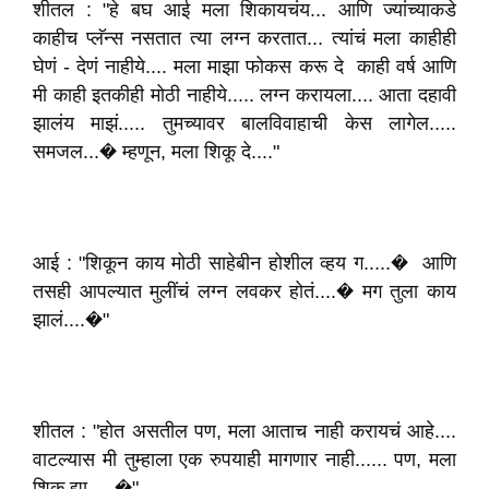
शीतल : "हे बघ आई मला शिकायचंय... आणि ज्यांच्याकडे
काहीच प्लॅन्स नसतात त्या लग्न करतात... त्यांचं मला काहीही
घेणं - देणं नाहीये.... मला माझा फोकस करू दे काही वर्ष आणि
मी काही इतकीही मोठी नाहीये..... लग्न करायला.... आता दहावी
झालंय माझं..... तुमच्यावर बालविवाहाची केस लागेल.....
समजल...� म्हणून, मला शिकू दे...."
आई : "शिकून काय मोठी साहेबीन होशील व्हय ग.....� आणि
तसही आपल्यात मुलींचं लग्न लवकर होतं....� मग तुला काय
झालं....�"
शीतल : "होत असतील पण, मला आताच नाही करायचं आहे....
वाटल्यास मी तुम्हाला एक रुपयाही मागणार नाही...... पण, मला
शिकू द्या.....�"