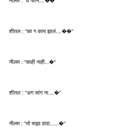
नीलम : "घे फोन....��"
शीतल : "का ग काय झालं....��"
नीलम : "काही नाही...�"
शीतल : "अग सांग ना....�"
नीलम : "तो माझा दादा......�"