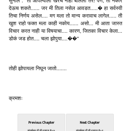
सुनील : "ती आपल्याला खरंच नाही बोलली तर! पण, ती नकार
देऊच शकते...... जर मी तिला नसेल आवडत.....� हा सर्वस्वी
तिचा निर्णय असेल.... मग मला तो मान्य करावाच लागेल..... ती
खुश राहो फक्त मला काही नकोय...... असो... मी आता जास्त
विचार करत नाही या विषयाचा.... कारण, जितका विचार केला...
डोकं जड होत.... चला झोपुया....��"
तोही झोपायला निघून जातो.......
क्रमशः
Previous Chapter
Next Chapter
संघर्षमय ती ची धडपड #०७
संघर्षमय ती ची धडपड #०९