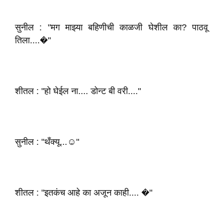
सुनील : "मग माझ्या बहिणीची काळजी घेशील का? पाठवू
तिला....�"
शीतल : "हो घेईल ना.... डोन्ट बी वरी...."
सुनील : "थँक्यू...☺️"
शीतल : "इतकंच आहे का अजून काही.... �"