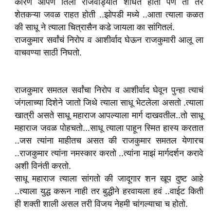
कारण आपण तिला राजवाड्यात शोधत होतो पण ती तर
शेतकऱ्या जवळ राहत होती ..झोपडी मध्ये ..आता त्याला कळत
की साधू ने त्याला चित्रासैन कडे जायला का सांगितलं.
राजकुमार सर्वांचं निरोप व आशीर्वाद घेऊन राजकुमारी आलू ला
वाचवण्या साठी निघतो.
राजकुमार समतल सर्वांचा निरोप व आशीर्वाद घेवून पुन्हा त्याचं
जंगलाच्या दिशेने जातो जिथे त्याला साधू भेटलेला असतो .त्याला
खात्री असते साधू महाराज आपल्याला मार्ग दाखवतील..तो साधू
महाराज जवळ पोहचतो...साधू त्याला पाहून स्मित हास्य करतात
..जस त्यांना माहीतच असत की राजकुमार समतल येणारच
..राजकुमार त्यांना नमस्कार करतो ..त्यांना माझं मार्गदर्शन करावे
अशी विनंती करतो.
साधू महाराज त्याला सांगतो की जादूगार शन खूप दुष्ट आहे
..त्याला युद्ध करून नाही तर बुद्धीने हरवायला हवं ..वाईट किती
ही शक्ती शाली असल तरी विजय नेहमी चांगल्याचा च होतो.