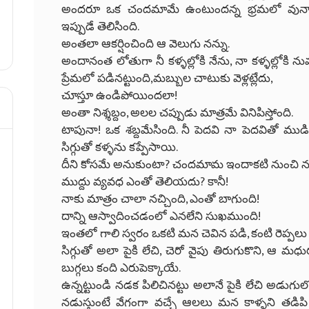
అందరూ ఒక చందమామే ఉంటుందన్న భ్రమలో వునారు
ఇప్పుడే తెలిసింది.
అంతలా ఆకర్షించింది ఆ వెలుగు నన్ను.
అందానంత లోతుగా నీ కళ్ళల్లోకి నేను, నా కళ్ళల్లోకి న
ప్రేమలో పడినట్టుంది,మబ్బుల చాటుకు వెళ్లట్లేదు,
చూస్తూ ఉండిపోయిందలా!
అంతా నిశ్శబ్దం, అలల చప్పుడు మాత్రమే వినిపిస్తోంది.
టాపునా! ఒక శబ్దమేసింది. నీ పెదవి నా పెదవితో ముడిప
సిగ్గుతో కళ్ళను కప్పేసాయి.
దీని కోసమే అనుకుంటా? చందమామ ఇందాకటి నుంచి నుం
ముద్దు వ్యవధ ఎంతో తెలియదు? కానీ!
నాకు మాత్రం చాలా నచ్చింది, ఎంతో బాగుంది!
దాన్ని ఆస్వాదించడంలో ఎనలేని సుఖముంది!
ఇంతలో గాలి స్వరం ఒకటి మన చెవిన పడి, కంటి రెప్పలు త
సిగ్గుతో అలా పైకి లేచి, చెరో వైపు తిరుగుకొని, ఆ మధు
బుగ్గలు కంది ఎరుపెక్కాయే.
ఉన్నట్టుండి నడక పిలిచినట్టు అలానే పైకి లేచి అడుగ
నడుస్తుంటే వేగంగా వచ్చే ఆలలు మన కాళ్ళని తడిప