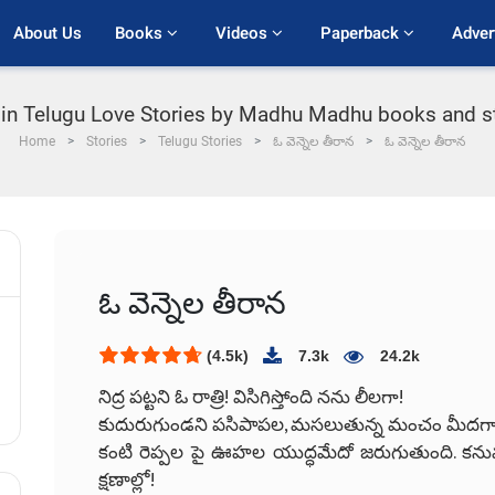
About Us
Books 
Videos 
Paperback 
Adver
in Telugu Love Stories by Madhu Madhu books and sto
Home
Stories
Telugu Stories
ఓ వెన్నెల తీరాన
ఓ వెన్నెల తీరాన
ఓ వెన్నెల తీరాన
(4.5k)
7.3k
24.2k
నిద్ర పట్టని ఓ రాత్రి! విసిగిస్తోంది నను లీలగా!
కుదురుగుండని పసిపాపల, మసలుతున్న మంచం మీదగా
కంటి రెప్పల పై ఊహల యుద్ధమేదో జరుగుతుంది. కను
క్షణాల్లో!