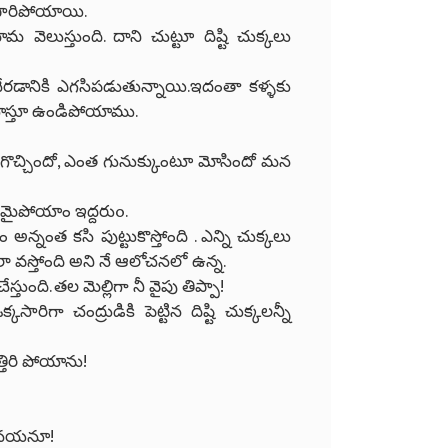
 పారిపోయాయి.
ెలుస్తుంది. దాని చుట్టూ దిష్టి చుక్కలు
కి చేరడానికి ఎగసిపడుతున్నాయి.ఇదంతా కళ్ళకు
 చూస్తూ ఉండిపోయాము.
ుగొచ్చిందో, ఎంత గునుక్కుంటూ మోసిందో మన
ీనమైపోయాం ఇద్దరుo.
ం అన్నంత కసి పుట్టుకొస్తోంది . ఎన్ని చుక్కలు
ా వస్తోంది అని నే ఆలోచనలో ఉన్న.
్తుంది. తల మెల్లిగా నీ వైపు తిప్పా!
రిగా చంద్రుడికి పెట్టిన దిష్టి చుక్కలన్నీ
్తిరి పోయాను!
ుడినయనూ!