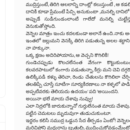
ముద్రిస్తుంటే, తిరిగి ఆలలాన్ని దాంట్లో కలుస్తుంటే , ఆ క
దానికి కూడా ప్రేమంటే పిచ్చి అనుకుంటా ,మనల్ని దానిలో
అప్పుడే సుడిగుండంలాంటి గాలేదో మనల్ని చుట్టేస
వెనుకుతోస్తోంది.
వెన్నెల మాత్రం ఇంచు కదలకుండా అలానే ఉంది. నాకు ఆశ్
ఇంతలో జల్లుమని వెనక్కి తిరిగి పడుతున్న అలల శబ్దా
నా హక్కునా.
ఒక్క క్షణం అదిరిపోయాను, ఆ వెచ్చని కౌగిలికి!
గుండెచప్పుడు కొలచలేనంత వేగంగా కొట్టుకుంట
కలవరపాటులో కంగారు పడుతున్నా, కిర్రు మని చెవి దగ్గ
ఉలిక్కిపడి కళ్ళు తెరిచా, రెండు చేతులను కౌగిలిలా చేర
తలతిప్పి చూస్తే సూటిగా సూర్యకిరణాలు నా కళ్ళలో పొ
అప్పటివరకు తెలియదు ఉదయం' పది 'అయిందని.
అయినా భలే మాయ చేశావు నువ్వు!
ఎలా నిద్రలోకి జారుకున్నానో గుర్తులేనంత మాయ చేశావు.
పట్టిన చెమటలు మృదువుగా తుడుచుకుంటూ.
ఇద్దరం కలిసి సముద్ర ఒడ్డున సేద తీర్చడం ఏంటో! వెన్న
మరిచిపోని మధురాను బృతుల్ని ముద్రించుకోవడంమేంటో