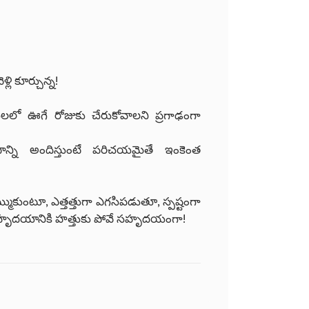
లి కూర్చున్న!
లో ఊగే రోజుకు చేరుకోవాలని ప్రగాఢంగా
ి అందిస్తుంటే పరిచయమైతే ఇంకెంత
ుకుంటూ, ఎత్తత్తుగా ఎగసిపడుతూ, స్పష్టంగా
తుగా హృదయానికి హత్తుకు పోవే సహృదయంగా!