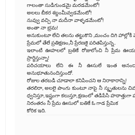
గాలంతా సుడిగుండమై మరడమేంటో!
అలలు బీకర శబ్దంమీవ్వడమేంటో!
నువ్వు వచ్చి నా మదీనా వాళ్ళడమేంటో!
అంతా నా భ్రమ!
అనుకుంటూ లేచి తలను తట్టుకొని ,మంచం దిగి హాల్లోకి వెళ్
ప్రేమలో తేలే ప్రతిక్షణం,నీ ప్రేరణకై పరితపిస్తున్న..
ఇలాంటి ఊహలలో బ్రతికే రోజులోంచి నీ ప్రేమ ఊయల
ప్రార్థిస్తున్నా!
పరిచయాలు లేని ఈ నీ ఊసులే ఇంత ఆనందాన్న
అనుభూతునందిస్తుందో.
రోజుల తరబడి చూడాలా కనిపించని ఆ నిరాకారాన్ని!
తరలిరా, అలలై పొంగు కుంటూ నాపై నీ స్మృతులను చిమ్మ
ధ్వనిస్తూ, ఇష్టంగా కలుస్తూ, క్షణంలో తడిపేసి హఠాత్
నిరంతరం నీ ప్రేమ ఊసులో బతికే ఓ గాడ ప్రేమిక
కోరిక ఇది.