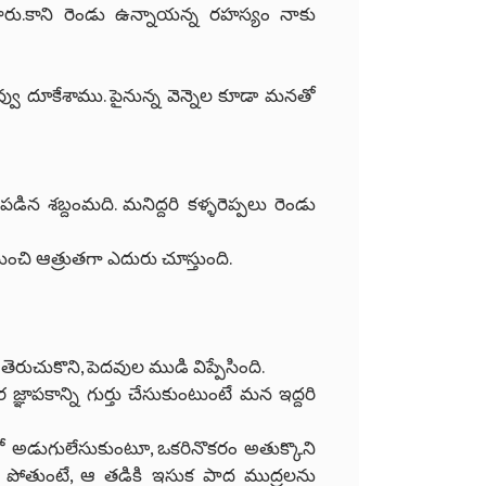
.కాని రెండు ఉన్నాయన్న రహస్యం నాకు
ువ్వు దూకేశాము. పైనున్న వెన్నెల కూడా మనతో
డిన శబ్దంమది. మనిద్దరి కళ్ళరెప్పలు రెండు
చి ఆత్రుతగా ఎదురు చూస్తుంది.
ెరుచుకొని, పెదవుల ముడి విప్పేసింది.
ర జ్ఞాపకాన్ని గుర్తు చేసుకుంటుంటే మన ఇద్దరి
ులో అడుగులేసుకుంటూ, ఒకరినొకరం అతుక్కొని
ి పోతుంటే, ఆ తడికి ఇసుక పాద ముద్రలను