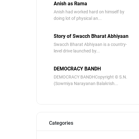
Anish as Rama
Anish had worked hard on himself by
doing lot of physical an...
Story of Swacch Bharat Abhiyaan
Swacch Bharat Abhiyaan is a country-
level drive launched by...
DEMOCRACY BANDH
DEMOCRACY BANDHCopyright © S.N.
(Sowmiya Narayanan Balakrish...
Categories