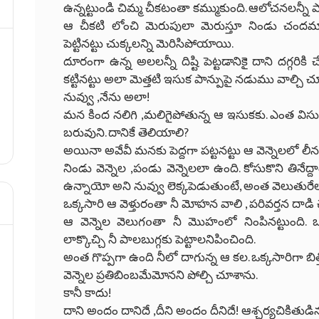
ఉన్నట్టుండి చిమ్మ చీకటంతా కమ్ముకుంది. ఆలోచనలన్నీ
ఆ చీకటి లోంచి మెరుపులా మెరుస్తూ నిండు చందమామ వ
పెట్టినట్టు చుక్కలన్ని మెరిసిపోయాయి.
దూరంగా ఉన్న అలలన్నీ దిష్టి పెట్టడానికై దాని దగ్గరి
కట్టినట్టు అలా మెత్తటి ఇసుక పాన్పుపై నడుము వాల్చి
నువ్వు ,నేను అలా!
మన కింద నలిగి ,మలిగైపోతున్న ఆ ఇసుకకు. ఎంత విస
బరువుని. దానికే తెలియాలి?
అయినా అవేవీ మనకు పెద్దగా పట్టనట్టు ఆ వెన్నెలలో ల
నిండు వెన్నెల ,పండు వెన్నెలలా ఉంది. కోసుకొని తినేద్దా
ఉన్నాయో అని నువ్వు లెక్కపెడుతుంటే, అంత వెలుతురేల
ఒక్కసారి ఆ వెళ్తురంతా నీ మోహన వాలి , పరివర్తన దాడి చేస
ఆ వెన్నెల వెలుగoతా నీ మొహంలో నింపినట్టుంది. ఒక్కసా
లాక్కొచ్చి నీ పాలబుగ్గకు పెట్టాలనిపించింది.
అంత గొప్పగా ఉంది నీలో దాగున్న ఆ కల. ఒక్కసారిగా బిత
వెన్నెల ప్రతిబింబమేమోనని పోల్చి చూశాను.
కానీ కాదు!
దాని అందం దానిదే ,దీని అందం దీనిదే! ఆశ్చర్యచికిత