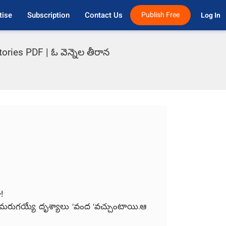
tise
Subscription
Contact Us
Publish Free
Log In 
ries PDF | ఓ వెన్నెల తీరాన
!
మరుగయ్యే దృశ్యాలు 'వంద 'వచ్చుంటాయి.ఆ