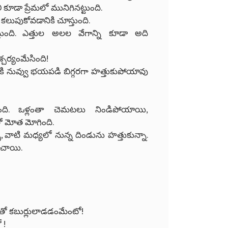
డలి కూడా ప్రేమలో మునిగినట్టుంది.
 కలుపుకోవడానికి చూస్తుంది.
్తుంది. ఎత్తుల అలల వేగాన్ని కూడా అది
చర్యంమేసింది!
నికి నువ్వు భయపడి బిగ్గరగా హత్తుకుపోయావు
ుంది. ఒళ్లంతా చెమటలు నిండిపోయాయి,
రో మోత మోగింది.
్చి, వాటి మధ్యలో నున్న దిండును హత్తుకున్నా.
డిచాయి.
ెలతో కబుర్లులాడడంమేంటో!
 !