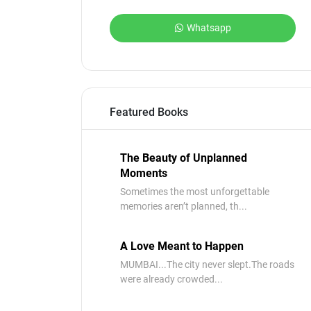
Whatsapp
Featured Books
The Beauty of Unplanned
Moments
Sometimes the most unforgettable
memories aren’t planned, th...
A Love Meant to Happen
MUMBAI...The city never slept.The roads
were already crowded...