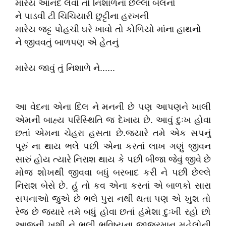
મારેય આનંદ લેવો તો નિશાળના છેલ્લા બેલનો
ને પાડવી ટી ચિચિયારી છુટ્ટીના હરખની
મારેય જટ્ટ પોહચી ઘરે ખાવો તો કોળિયો માંના હાથનો
ને જીવવતું બાળપણ એ હેતનું
મારેય જાવું તું નિશાળે ને......
આ વેદના એના દિલ ને મનની છે પણ આપણને ખાલી
એમની બાહ્ય પરિસ્થિતિ જ દેખાય છે. આવું દુઃખ હોવા
છતાં એમના ચેહરા હસતા છે.જ્યારે તમે એક સપનું
પૂરું ના થાય ભલે પછી એના કરતાં લાખ ગણું જીવન
સારું હોય ત્યારે નિરાશ થાય કે પછી બીજા જેવું જીવે છે
મોજ શોખથી જીવવા બધું બરબાદ કરી ને પછી છેલ્લે
નિરાશ બેસે છે. હું તો કવ એના કરતાં એ બાળકો સારા
સપનાઓ જુએ છે ભલે પુરા નથી થતા પણ એ ખુશ તો
રેજ છે જ્યારે તમે બધું હોવા છતાં હંમેશા દુઃખી રહો છો
આજની ખુશી ને ભૂલી ભવિષ્યના જાજરમાન મહેલોની