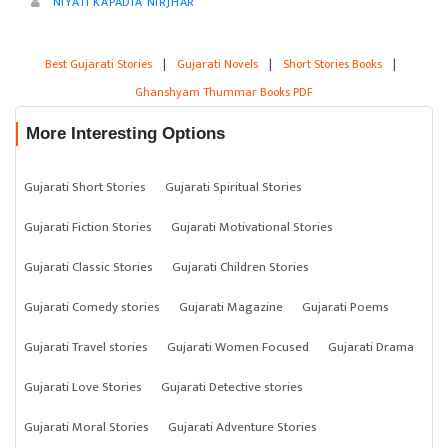
NIYATI KAPADIA NIRJHAR
Best Gujarati Stories
|
Gujarati Novels
|
Short Stories Books
|
Ghanshyam Thummar Books PDF
More Interesting Options
Gujarati Short Stories
Gujarati Spiritual Stories
Gujarati Fiction Stories
Gujarati Motivational Stories
Gujarati Classic Stories
Gujarati Children Stories
Gujarati Comedy stories
Gujarati Magazine
Gujarati Poems
Gujarati Travel stories
Gujarati Women Focused
Gujarati Drama
Gujarati Love Stories
Gujarati Detective stories
Gujarati Moral Stories
Gujarati Adventure Stories