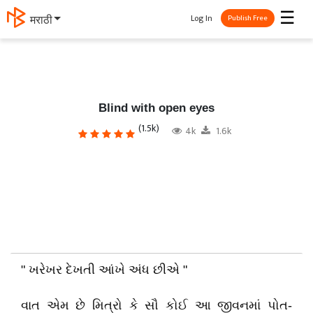
☰
Log In
मराठी
Publish Free
Blind with open eyes
(1.5k)
4k
1.6k
" ખરેખર દેખતી આંખે અંધ છીએ "
વાત એમ છે મિત્રો કે સૌ કોઈ આ જીવનમાં પોત-