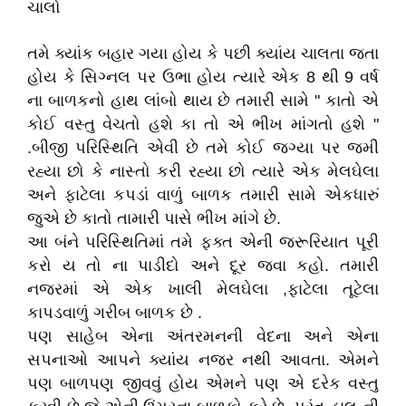
ચાલો
તમે ક્યાંક બહાર ગયા હોય કે પછી ક્યાંય ચાલતા જતા
હોય કે સિગ્નલ પર ઉભા હોય ત્યારે એક 8 થી 9 વર્ષ
ના બાળકનો હાથ લાંબો થાય છે તમારી સામે " કાતો એ
કોઈ વસ્તુ વેચતો હશે કા તો એ ભીખ માંગતો હશે "
.બીજી પરિસ્થિતિ એવી છે તમે કોઈ જગ્યા પર જમી
રહ્યા છો કે નાસ્તો કરી રહ્યા છો ત્યારે એક મેલઘેલા
અને ફાટેલા કપડાં વાળું બાળક તમારી સામે એકધારું
જુએ છે કાતો તામારી પાસે ભીખ માંગે છે.
આ બંને પરિસ્થિતિમાં તમે ફક્ત એની જરૂરિયાત પૂરી
કરો ય તો ના પાડીદો અને દૂર જવા કહો. તમારી
નજરમાં એ એક ખાલી મેલઘેલા ,ફાટેલા તૂટેલા
કાપડવાળું ગરીબ બાળક છે .
પણ સાહેબ એના અંતરમનની વેદના અને એના
સપનાઓ આપને ક્યાંય નજર નથી આવતા. એમને
પણ બાળપણ જીવવું હોય એમને પણ એ દરેક વસ્તુ