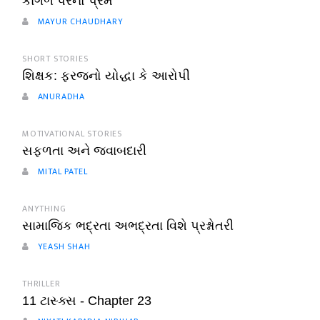
કાગળ પરનો પ્રેમ
MAYUR CHAUDHARY
SHORT STORIES
શિક્ષક: ફરજનો યોદ્ધા કે આરોપી
ANURADHA
MOTIVATIONAL STORIES
સફળતા અને જવાબદારી
MITAL PATEL
ANYTHING
સામાજિક ભદ્રતા અભદ્રતા વિશે પ્રશ્નોતરી
YEASH SHAH
THRILLER
11 ટાસ્ક્સ - Chapter 23