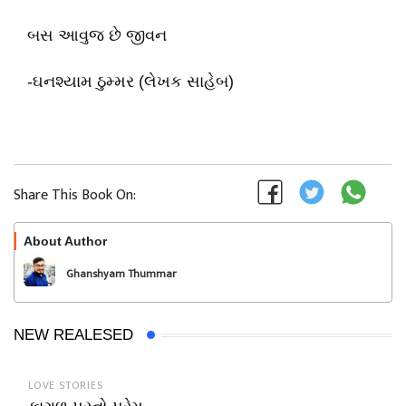
બસ આવુજ છે જીવન
-ઘનશ્યામ ઠુમ્મર (લેખક સાહેબ)
Share This Book On:
About Author
Follow
Ghanshyam Thummar
NEW REALESED
LOVE STORIES