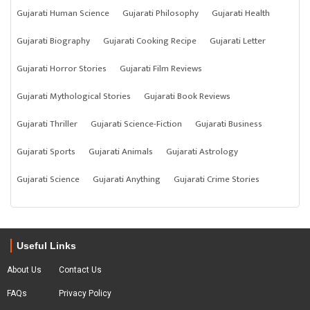
Gujarati Human Science
Gujarati Philosophy
Gujarati Health
Gujarati Biography
Gujarati Cooking Recipe
Gujarati Letter
Gujarati Horror Stories
Gujarati Film Reviews
Gujarati Mythological Stories
Gujarati Book Reviews
Gujarati Thriller
Gujarati Science-Fiction
Gujarati Business
Gujarati Sports
Gujarati Animals
Gujarati Astrology
Gujarati Science
Gujarati Anything
Gujarati Crime Stories
Useful Links
About Us
Contact Us
FAQs
Privacy Policy