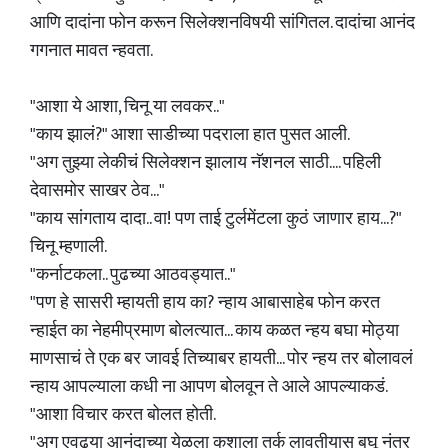
आणि दादांना फोन करून सिलेक्शनविषयी सांगितल. दादांचा आनंद
गगनात मावत न्हवता.
"आशा ये आशा, चिनू या लवकर.."
"काय झालं?" आशा साडीच्या पदराला हात पुसत आली.
"अग तुझ्या लेकीचं सिलेक्शन झालाय नॅशनल साठी.... पहिली
देवासमोर साखर ठेव..."
"काय सांगताय दादा.. वा! पण ताई टुर्लमेंटला कुठं जाणार हाय...?"
चिनू म्हणाली.
"कर्नाटकला.. पुढच्या आठवड्यात.."
"पण हे सासरी म्हायती हाय का? न्हाय आबासाहेब फोन करत
न्हाईत का नेहमीप्रमाण बोलत्यात... काय कळत न्हय बघा मोठ्या
माणसाचं ते एक बर जावई तिच्याबर हायती... पोर न्हय तर बोलावलं
न्हाय आपल्याला कधी ना आपण बोलवून ते आले आपल्याकडं.
"आशा विचार करत बोलत होती.
"अग एवढ्या आनंदाच्या येळला कशाला तर्क लावतीयास बघू नंतर