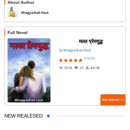
About Author
Follow
Bhagyashali Raut
Full Novel
मल्ल प्रेमयुद्ध
by Bhagyashali Raut
(576.7k)
767.1k
20
441.9k
Total Episodes : 75
NEW REALESED