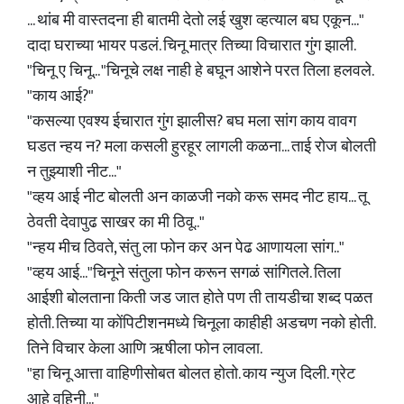
... थांब मी वास्तदना ही बातमी देतो लई खुश व्हत्याल बघ एकून..."
दादा घराच्या भायर पडलं. चिनू मात्र तिच्या विचारात गुंग झाली.
"चिनू ए चिनू... "चिनूचे लक्ष नाही हे बघून आशेने परत तिला हलवले.
"काय आई?"
"कसल्या एवश्य ईचारात गुंग झालीस? बघ मला सांग काय वावग
घडत न्हय न? मला कसली हुरहूर लागली कळना... ताई रोज बोलती
न तुझ्याशी नीट..."
"व्हय आई नीट बोलती अन काळजी नको करू समद नीट हाय... तू
ठेवती देवापुढ साखर का मी ठिवू.."
"न्हय मीच ठिवते, संतु ला फोन कर अन पेढ आणायला सांग.."
"व्हय आई..."चिनूने संतुला फोन करून सगळं सांगितले. तिला
आईशी बोलताना किती जड जात होते पण ती तायडीचा शब्द पळत
होती. तिच्या या कोंपिटीशनमध्ये चिनूला काहीही अडचण नको होती.
तिने विचार केला आणि ऋषीला फोन लावला.
"हा चिनू आत्ता वाहिणीसोबत बोलत होतो. काय न्युज दिली. ग्रेट
आहे वहिनी..."