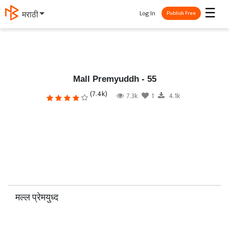
☰
Log In
मराठी
Publish Free
Mall Premyuddh - 55
(7.4k)
7.3k
1
4.1k
मल्ल प्रेमयुध्द