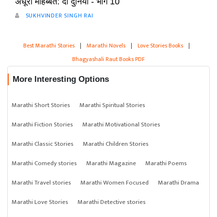
अधूरी मोहब्बत: दो दुनिया - भाग 10
SUKHVINDER SINGH RAI
Best Marathi Stories
|
Marathi Novels
|
Love Stories Books
|
Bhagyashali Raut Books PDF
More Interesting Options
Marathi Short Stories
Marathi Spiritual Stories
Marathi Fiction Stories
Marathi Motivational Stories
Marathi Classic Stories
Marathi Children Stories
Marathi Comedy stories
Marathi Magazine
Marathi Poems
Marathi Travel stories
Marathi Women Focused
Marathi Drama
Marathi Love Stories
Marathi Detective stories