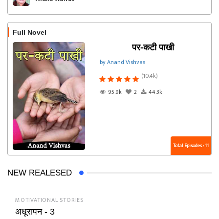
Full Novel
पर-कटी पाखी
by Anand Vishvas
(10.4k)
95.9k
2
44.3k
Total Episodes : 11
NEW REALESED
MOTIVATIONAL STORIES
अधूरापन - 3