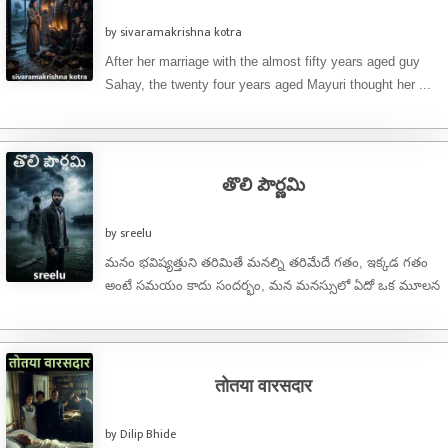
by sivaramakrishna kotra
After her marriage with the almost fifty years aged guy
Sahay, the twenty four years aged Mayuri thought her ...
తొలి పౌర్ణమి
by sreelu
మనం భవిష్యత్తుని తరిమితే మనల్ని తరిమేదే గతం, ఇక్కడ గతం
అంటే సమయం కాదు సందర్భం, మన మనస్సులో ఏదో ఒక మూలన
నిలిచిపోయిన ఆలోచన ...
तोतया वारसदार
by Dilip Bhide