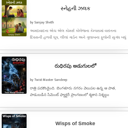
સ્નેહની ઝલક
by Sanjay Sheth
અમદાવાદના એચ એલ કોમર્સ કોલેજના કેમ્પસમાં વસંતના
દિવસની હળવી ધૂપ, લીલાં ગાર્ડન અને ગુલાબના ફૂલોની સુગંધ બધું
શાંત અને ...
రుధిరపు అడుగులలో
by Twist Master Sandeep
రాత్రి పదకొండైంది. బెంగళూరు నగరం వెలుపల ఉన్న ఆ పాత,
పాడుబడిన సిమెంట్ ఫ్యాక్టరీ ప్రాంగణంలో శ్మశాన నిశ్శబ్దం
ఆవరించింది. ఆకాశంలో నల్లటి మబ్బులు కమ్ముకుని, ...
Wisps of Smoke