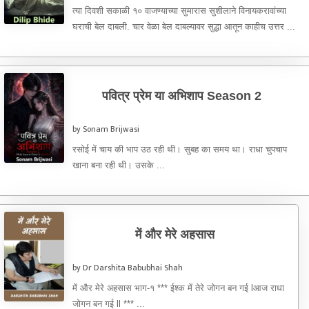
त्या दिवशी सकाळी १० वाजण्याच्या सुमारास सुशीलाने विनायकरावांच्या
घराची बेल दाबली. चार वेळा बेल दाबल्यावर सुद्धा आतून काहीच उत्तर ...
पवित्र प्रेम या अभिशाप Season 2
by Sonam Brijwasi
रसोई में चाय की भाप उठ रही थी। सुबह का समय था। राधा चुपचाप
खाना बना रही थी। उसके ...
में और मेरे अहसास
by Dr Darshita Babubhai Shah
में और मेरे अहसास भाग-१ *** ईश्क में तेरे जोगन बन गई lआज राधा
जोगन बन गई ll *** ...