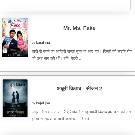
Mr. Ms. Fake
by kajal jha
शादी से बचने का आख़िरी रास्ता सुबह के आठ बजे। दिल्ली की सड़कें रोज़
की तरह भाग रही थीं। हॉर्न, मेट्रो ...
अधूरी किताब - सीजन 2
by kajal jha
अधूरी किताब – सीजन 2 एपिसोड 1 : रहस्यमयी किताब वाराणसी की रात
हमेशा से रहस्यमयी मानी जाती थी। दिन में ...