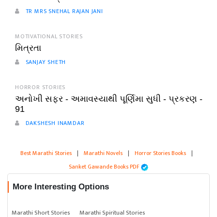
TR MRS SNEHAL RAJAN JANI
MOTIVATIONAL STORIES
મિત્રતા
SANJAY SHETH
HORROR STORIES
અનોખી સફર - અમાવસ્યાથી પૂર્ણિમા સુધી - પ્રકરણ -
91
DAKSHESH INAMDAR
Best Marathi Stories
|
Marathi Novels
|
Horror Stories Books
|
Sanket Gawande Books PDF
More Interesting Options
Marathi Short Stories
Marathi Spiritual Stories