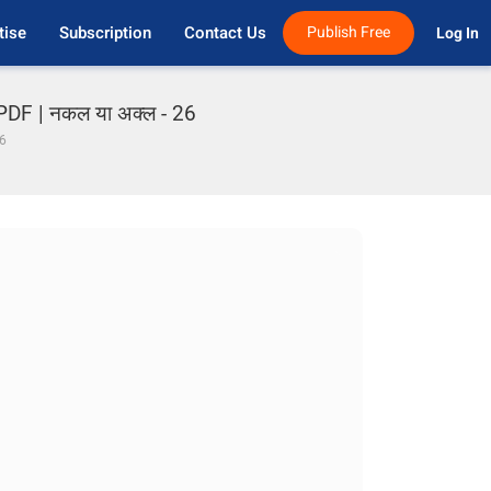
tise
Subscription
Contact Us
Publish Free
Log In 
PDF | नकल या अक्ल - 26
26