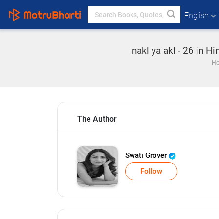
English
nakl ya akl - 26 in H
H
The Author
Swati Grover
Follow