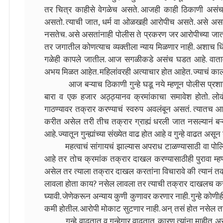
तर चित्र काहीसे वेगळेच असते. आजही काही ठिकाणी असंच 
असतो. त्याची जात, धर्म वा ओळखही आरोपीच असते. असे असता
नसतेच. असे असतांनाही पोलीस ते प्रकरण जर आरोपीच्या ज
तर जगातील कोणत्याच व्यक्तीला न्याय मिळणार नाही. अशाच धि
गळेही कापले जातील. आज सगळीकडे असंच घडत आहे. वातावरण
अभय मिळत आहेत. महिलांवरही अत्याचार होत आहेत. ज्याचं काल
आज बऱ्याच ठिकाणी गुन्हे घडू नये म्हणून पोलीस प्रशासना
बारा व एक हजार अठ्ठ्यानव क्रमांकाचा समावेश होतो. लोकं 
गाठण्यावर तक्रार करण्याचं स्वरुप अवलंबून असतं. त्यातच 
करीत असेल तरी तीच तक्रार ग्राह्यं धरली जात नसल्यानं बऱ
आहे. ज्यातून गुन्ह्यांच्या संख्येत वाढ होत आहे व गुन्हे वाढत अस
महत्वाचं सांगायचं झाल्यास अपराध टाळण्यासाठी वा पोलिस
आहे तर तोच क्रमांक तक्रार दाखल करण्यासाठीही पुरावा म्
असेल तर त्याला तक्रार दाखल करतांना विचारावे की त्यानं तक
लावला होता काय? नसेल लावला तर त्याची तक्रार दाखलच करु 
घ्यावी. जेणेकरून अन्याय कुणी कुणावर करणार नाही. गुन्हे कोणीही 
कमी होतील. आरोपी मोकाट सुटणार नाही. अन् तसं होत नसेल तर 
गुन्हे वाढतात व गुन्हेगार वाढतात. कारण त्यांना माहीत अस