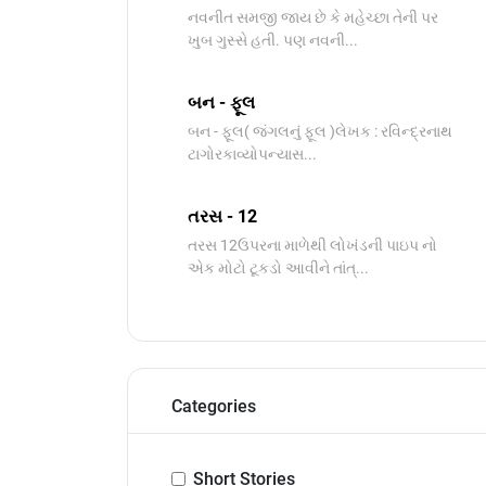
નવનીત સમજી જાય છે કે મહેચ્છા તેની પર
ખુબ ગુસ્સે હતી. પણ નવની...
બન - ફૂલ
બન - ફૂલ( જંગલનું ફૂલ )લેખક : રવિન્દ્રનાથ
ટાગોરકાવ્યોપન્યાસ​...
તરસ - 12
તરસ 12ઉપરના માળેથી લોખંડની પાઇપ નો
એક મોટો ટૂકડો આવીને તાંત્...
Categories
Short Stories