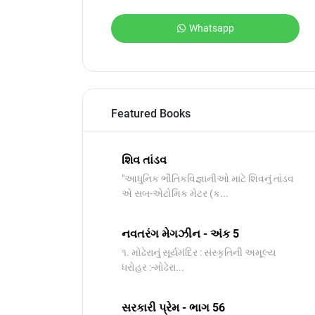
Whatsapp
Featured Books
શિવ તાંડવ
"આધુનિક ભૌતિકવિજ્ઞાનીઓ માટે શિવનું તાંડવ
એ સબ-એટોમિક મેટર (ક...
નવતરંગ મેગઝીન - અંક 5
૧. મોઢેરાનું સૂર્યમંદિર : સંસ્કૃતિની અમૂલ્ય
ધરોહર :-​મોઢેરા...
સરકારી પ્રેમ - ભાગ 56