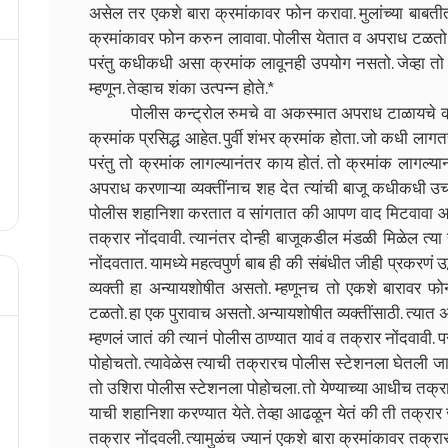
असेल तर एकशे बारा क्रमांकावर फोन करावा. मुलांच्या बाब
क्रमांकावर फोन करुन लावावा. पोलीस येतात व अपराध टळतो. 
परंतु कधीकधी असा क्रमांक लावूनही उपयोग नसतो. जेव्हा तो
म्हणून. तेव्हाच शंका उत्पन्न होते.*
पोलीस कन्ट्रोल रुमचे वा अकस्मात अपराध टाळायचे क्रमा
क्रमांक प्रसिद्ध आहेत. पुर्वी शंभर क्रमांक होता. जो कधी ला
परंतु तो क्रमांक लागल्यानंतर काय होतं. तो क्रमांक लागल
अपराध करणाऱ्या व्यक्तींनाच शह देत त्यांची बाजू कधीकधी उच
पोलीस शहानिशा करतात व सांगतात की आपण वाद मिटवावा आ
तक्रार नोंदवावी. त्यानंतर दोन्ही बाजूकडील मंडळी मिळेल त
नोंदवतात. यामध्ये महत्वपुर्ण बाब ही की संबंधीत जीही प्रकरणं
व्यक्ती हा अन्यायशोषीत असतो. म्हणूनच तो एकशे बारावर फ
टळतो. हा एक पुरावाच असतो. अन्यायशोषीत व्यक्तींसाठी. त्यात अ
म्हणलं जातं की त्यानं पोलीस ठाण्यात यावं व तक्रार नोंदवावी. 
पोहोचतो. त्यावेळेस त्याची तक्रारच पोलीस स्टेशनला घेतली जा
तो उशिरा पोलीस स्टेशनला पोहोचला. तो येण्याच्या आधीच तक्रा
याची शहानिशा करण्यात येते. तेव्हा आढळून येतं की ती तक्रार ज्
तक्रार नोंदवली. त्यामुळंच ज्यानं एकशे बारा क्रमांकावर तक्र