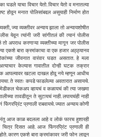
का घडले याचा विचार येतो. विचार येतो व मनातल्या
्ट होवून मनात पोलिसांबद्दल असुयाही निर्माण होत
्ती, ज्या व्यक्तीवर अन्याय झाला तो अन्यायशोषीत
स येवून त्यांनी जरी सांगीतलं की त्यानं पोलीस
ुळं तो अपराध करणाऱ्या व्यक्तीच्या मागून जर पोलीस
्या एकशे बारा क्रमांकाचा वा एक हजार अठ्ठ्यानव
कांच्या जीवनात वारंवार घडत असतात. हे मला
त्याचार केल्यास गावातील दोन्ही घटक तक्रार
घटक आपल्यावर खटला दाखल होवू नये म्हणून आधीच
यचा. ते स्वतः कपडे फाडलेल्या अवतारात असायचे.
ीचं मेडीकल चेकअप व्हायचं व कळायचं की त्या जखमा
रणालीच्या तावडीतून ते सुटायचं नाही. लपायचंही नाही
िंगरप्रिंट प्रणाली राबवायचे. ज्यात अन्याय कोणी
ंतु आज काळ बदलला आहे व लोकं फारच हुशारही
 चित्र दिसत आहे. आज फिंगरप्रिंट प्रणाली ही
होते. कारण एकशे बारा क्रमांकावर जरी फोन लावून