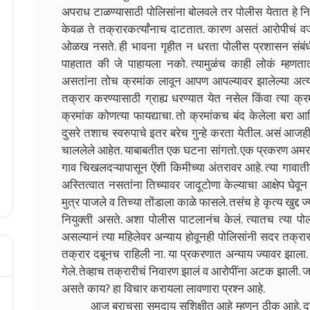
अपराध टाळण्यासाठी पोलिसांना बोलवले तर पोलीस येतात हे निश
केवळ ते तक्रारकर्त्यांनाच दाटतात. कारण असतं आरोपीचं व
ओळख नसते. ही भावना गृहीत न धरता पोलीस प्रशासन संबंधी
पाहतात की जे पाहायला नको. त्यामुळंच काही लोकं म्हणत
असतांना तोच क्रमांक लावून आपण आपल्यावर झालेल्या अत्
तक्रार करण्यासाठी ग्राह्य धरण्यात येत नसेल किंवा त्या 
क्रमांक कोणत्या फायद्याचा. तो क्रमांकच बंद केलेला बरा 
दुसरे तशाच स्वरुपाचे इतर बरेच गुन्हे करता येतील. असं आजही
चाललेले आहेत. याबाबतीत एक घटना सांगतो. एक प्रकरण अमराव
गाव चिखलदऱ्यापासून ऐंशी किमीच्या अंतरावर आहे. त्या गाव
अस्तित्वात नसतांना तिच्यावर जादूटोणा केल्याचा आक्षेप घेव
मुत्र पाजले व तिच्या तोंडाला काळे फासले. तसंच हे कृत्य खुद्द ज
नियुक्ती असते. अशा पोलीस पाटलानंच केलं. त्यातच त्या 
असल्यानं त्या महिलेवर अन्याय होवूनही पोलिसांनी सदर तक्रार दा
तक्रार दबूनच राहिली ना. या प्रकरणात अन्याय ज्यावर झाला. त्
गेले. तेव्हाच तक्रारीचं निवारण झालं व आरोपींना अटक झाली
असते काय? हा विचार करायला लावणारा प्रश्न आहे.
आज बराचसा समुदाय सुशिक्षीत आहे म्हणून ठीक आहे. दाद त