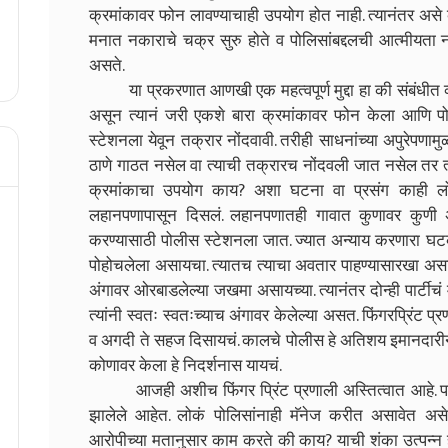
क्रमांकावर फोन लावण्याचाही उपयोग होत नाही. त्यानंतर असे 
मनात नकाराचे चक्र सुरु होते व पोलिसांबद्दलची आत्मीयता नष
असते.
या प्रकरणात आणखी एक महत्वपूर्ण मुद्दा हा की संबंधीत व्यक
असून त्यानं जरी एकशे बारा क्रमांकावर फोन केला आणि पोली
स्टेशनला येवून तक्रार नोंदवावी. तरीही साधनांच्या अपुरेपणाम
ठाणे गाठत नसेल वा त्याची तक्रारच नोंदवली जात नसेल तर त
क्रमांकाचा उपयोग काय? अशा घटना वा प्रसंग काही लो
लहानपणापासून दिसलं. लहानपणातही गावात कुणावर कुणी अ
करण्यासाठी पोलीस स्टेशनला जात. ज्यात अन्याय करणारा 
पोहोचलेला असायचा. त्यातच त्याचा अवतार पाहण्यासारखा असा
अंगावर ओरबाडलेल्या जखमा असायच्या. त्यानंतर दोन्ही पार्ट
त्यांनी स्वतः स्वतःच्याच अंगावर केलेल्या असत. फिंगरप्रिंट प्
व अगदी ते सहज दिसायचं. कालचे पोलीस हे अतिशय इमानदारीनं फ
कोणावर केला हे निदर्शनास यायचं.
आजही अशीच फिंगर प्रिंट प्रणाली अस्तित्वात आहे. पर
झालेले आहेत. लोकं पोलिसांनाही मॅनेज करीत असावेत असे
आरोपीच्या मतानुसार काम करते की काय? याची शंका उत्पन्न 