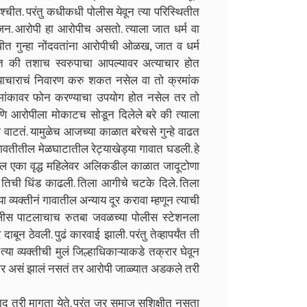
्चीत. परंतु कधीकधी पोलीस येवून त्या परिस्थितीत
जन. आरोपी हा आरोपीच असतो. त्याला जात धर्म वा
त गुन्हा नोंदवतांना आरोपीची ओळख, जात व धर्म
ात की तशाच स्वरुपाचा आपल्यावर अत्याचार होत
याचाराचं निवारण करु शकत नसेल वा तो क्रमांक
क्रमांकावर फोन करण्याचा उपयोग होत नसेल तर तो
आणि आरोपीला मोकाटच सोडून दिलेले बरे की त्याला
 वाटतं. यामुळेच आजच्या काळात बरेचसे गुन्हे वाढत
तीतील मेळघाटातील रेट्याखेड्या गावात घडली. हे
ातील एका वृद्ध महिलेवर अलिकडील काळात जादूटोणा
ून तिची धिंड काढली. तिला आगीचे चटके दिले. तिला
्या व्यक्तीनं गावातील अन्याय दूर करावा म्हणून त्याची
पोलीस पाटलाचाच रुतबा जवळच्या पोलीस स्टेशनला
बून ठेवली. पुढं कारवाई झाली. परंतु तेव्हापर्यंत ती
या व्यक्तीची मुलं जिल्हाधिकाऱ्याकडे तक्रार घेवून
. जर असं झालं नसतं तर आरोपी जाळ्यात अडकले तरी
री मागता येते. परंतु जर समाज सुशिक्षीत नसता