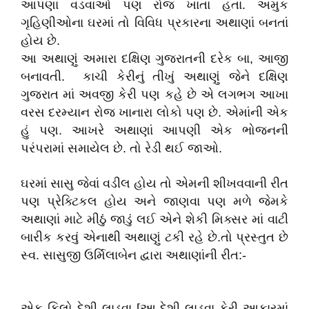
આપણાં વડવાઓ પણ રોજ ખાતા હતાં. અમુક
ગૃહિણીઓના ઘરમાં તો વિવિધ પ્રકારના અથાણાં બનતાં
હોય છે.
આ અથાણું અમારા દક્ષિણ ગુજરાતની દરેક બા, આજી
બનાવતી. કાચી કેરીનું તીખું અથાણું જેને દક્ષિણ
ગુજરાત માં અવજી કેરી પણ કહે છે એ લગભગ આખા
વરસ દરમ્યાન રોજ ખાનારા લોકો પણ છે. એમાંની એક
હું પણ. આખરે અથાણાં આપણી એક ભોજનની
પરંપરામાં સમાયેલ છે. તો રેડી થઈ જાઓ.
ઘરમાં સાસુ જેવાં વડીલ હોય તો એમની શીખવવાની રીત
પણ પ્રેક્ટિકલ હોય અને જાણવા પણ મળે જેમકે
અથાણાં માટે મીઠું જાડું લઈ એને શેકી મિક્સર માં વાટી
બારીક કરવું એનાથી અથાણું ટકી રહે છે.તો પ્રસ્તુત છે
સ્વ. સાસુજી ઉર્મિલાબેન દ્વારા અથાણાંની રીત:-
એક કિલો દેશી લાડવા [આ દેશી લાડવા કેરી આકારમાં