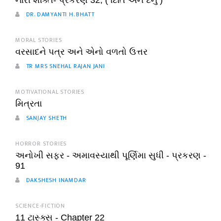
નારી શક્તિ- પ્રકરણ 32, ( દિતિ અને દનુ )
DR. DAMYANTI H. BHATT
MORAL STORIES
વરસાદને પત્ર અને એનો વળતો ઉત્તર
TR MRS SNEHAL RAJAN JANI
MOTIVATIONAL STORIES
મિત્રતા
SANJAY SHETH
HORROR STORIES
અનોખી સફર - અમાવસ્યાથી પૂર્ણિમા સુધી - પ્રકરણ -
91
DAKSHESH INAMDAR
SCIENCE-FICTION
11 ટાસ્ક્સ - Chapter 22