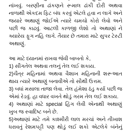
નાંખવું. બરણીના ઢાંકણને રૂમાલ ઢાંકી દોરી અથવા
નાળાથી એકદમ ફિટ બંધ કરવું એટલે હવા ન લાગે અને
જયારે અથાણું જોઈએ ત્યારે ચમચો કોરો લેવો અને
પછી જ કાઢવું. આટલી કાળજી લેશો તો અથાણાં ને
ક્યારેય ફૂગ નહિ લાગે. તૈયાર છે તમારા માટે સુપર ટેસ્ટી
અથાણું.
આ માટે ધ્યાનમાં રાખવા જેવી બાબતો કે,
1) સીંગતેલ અથવા તલનું તેલ લઈ શકાય.
2)ચૈત્ર મહિનામાં અથવા વૈશાખ મહિનાની શરૂઆત
થાય ત્યારે અથાણું બનાવીએ તો સૌથી ઉત્તમ.
3) બધાં મસાલા તાજા લેવા. તેલ હંમેશા ઠંડુ કર્યા પછી જ
એમાં રેડવું. હા વધાર વખતે થોડું ગરમ તેલ લઈ શકાય.
4) અથાણાં માટે special હિંગ લેવી એનાથી અથાણું
ખુબ જ સ્વાદિષ્ટ બને છે.
5)અથાણાં માટે તમે કાશ્મીરી લાલ મરચાં અને તીખાશ
ધરાવતું રેશમપટ્ટી પણ થોડું લઈ શકો એટલેકે બંનેનું