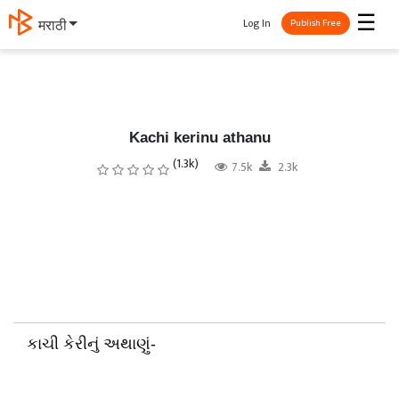
☰
Log In
मराठी
Publish Free
Kachi kerinu athanu
(1.3k)
7.5k
2.3k
કાચી કેરીનું અથાણું-