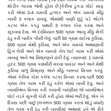
થોડીક લાડવા જેવી હોય છે.]કેરીના ટુકડા ધોઈ સાફ
કરી એમાં 3-4 ચમચી હળદર અને એક ચમચો મીઠું
નાખી 3 કલાક રાખવું. એમાંથી પાણી છૂટું પડે એટલે
કટકા એક કપડું પાથરી 3 કલાક કોરા કરવા અને
સૂકવવા દેવા. એ દરમિયાન 500 ગ્રામ આખુ મીઠું શેકી
ઠંડુ કરી બારીક પીસી લેવું. પછી 50 ગ્રામ રાઈના કુરિયા,
500 ગ્રામ મેથી કુરિયા, અને એક ચમચો અથાણાંની
હિંગ લેવી અને એક ચમચો તેલ લઈ ગરમ કરી એમાં
નાખવું અને આ મિશ્રણને ઢાંકી દેવું. ત્યારબાદ 1 ચમચો
હદર, 500 ગ્રામ કાશ્મીરી મરચા પાવડર અને અને મેથી
કુરિયા વાળું મિશ્રણ અને મીઠું બરાબર મિક્સ કરવું.
એમાં કેરીના કોરા કરેલા કટકા મિક્સ કરવા.પછી 500
ગ્રામ તેલ ગરમ કરી ઠંડુ કરેલ એમાં નાખી દેવુ. અને
વ્યવસ્થિત મિક્સ કરી કાચની બરણીમાં જે વ્યવસ્થિત
ધોઈ તડકે સુકવી કોરી કરી હોય એમાં ભરી દેવું. એક બે
દિવસ પછી પાછું (લગભગ 500 ગ્રામ કરતાં થોડું વધારે)
તેલ ગરમ કરી ઠંડુ કરી બરણીમાં અથાણું ડૂબે એ રીતે