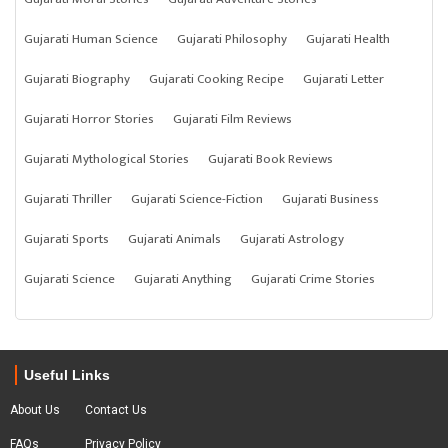
Gujarati Human Science
Gujarati Philosophy
Gujarati Health
Gujarati Biography
Gujarati Cooking Recipe
Gujarati Letter
Gujarati Horror Stories
Gujarati Film Reviews
Gujarati Mythological Stories
Gujarati Book Reviews
Gujarati Thriller
Gujarati Science-Fiction
Gujarati Business
Gujarati Sports
Gujarati Animals
Gujarati Astrology
Gujarati Science
Gujarati Anything
Gujarati Crime Stories
Useful Links
About Us
Contact Us
FAQs
Privacy Policy