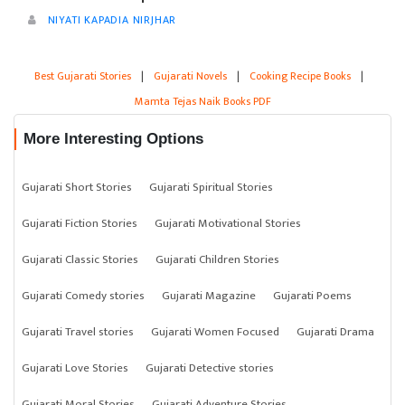
NIYATI KAPADIA NIRJHAR
Best Gujarati Stories
|
Gujarati Novels
|
Cooking Recipe Books
|
Mamta Tejas Naik Books PDF
More Interesting Options
Gujarati Short Stories
Gujarati Spiritual Stories
Gujarati Fiction Stories
Gujarati Motivational Stories
Gujarati Classic Stories
Gujarati Children Stories
Gujarati Comedy stories
Gujarati Magazine
Gujarati Poems
Gujarati Travel stories
Gujarati Women Focused
Gujarati Drama
Gujarati Love Stories
Gujarati Detective stories
Gujarati Moral Stories
Gujarati Adventure Stories