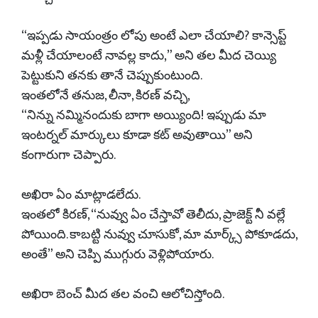
“ఇప్పడు సాయంత్రం లోపు అంటే ఎలా చేయాలి? కాన్సెప్ట్
మళ్లీ చేయాలంటే నావల్ల కాదు,” అని తల మీద చెయ్యి
పెట్టుకుని తనకు తానే చెప్పుకుంటుంది.
ఇంతలోనే తనుజ, లీనా, కిరణ్ వచ్చి,
“నిన్ను నమ్మినందుకు బాగా అయ్యింది! ఇప్పుడు మా
ఇంటర్నల్ మార్కులు కూడా కట్ అవుతాయి” అని
కంగారుగా చెప్పారు.
అఖిరా ఏం మాట్లాడలేదు.
ఇంతలో కిరణ్, “నువ్వు ఏం చేస్తావో తెలీదు, ప్రాజెక్ట్ నీ వల్లే
పోయింది. కాబట్టి నువ్వు చూసుకో, మా మార్క్స్ పోకూడదు,
అంతే” అని చెప్పి ముగ్గురు వెళ్లిపోయారు.
అఖిరా బెంచ్ మీద తల వంచి ఆలోచిస్తోంది.