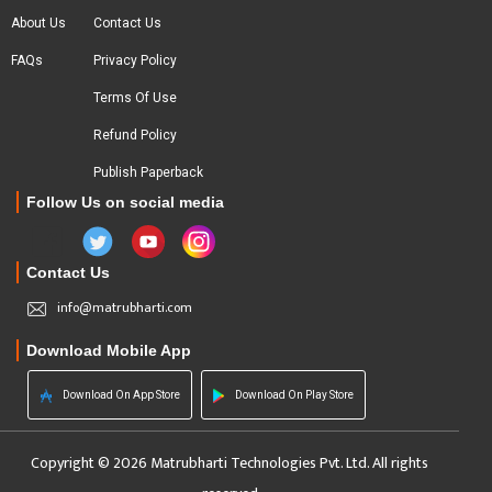
About Us
Contact Us
FAQs
Privacy Policy
Terms Of Use
Refund Policy
Publish Paperback
Follow Us on social media
Contact Us
info@matrubharti.com
Download Mobile App
Download On App Store
Download On Play Store
Copyright © 2026 Matrubharti Technologies Pvt. Ltd. All rights