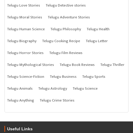
Telugu Love Stories
Telugu Detective stories
Telugu Moral Stories
Telugu Adventure Stories
Telugu Human Science
Telugu Philosophy
Telugu Health
Telugu Biography
Telugu Cooking Recipe
Telugu Letter
Telugu Horror Stories
Telugu Film Reviews
Telugu Mythological Stories
Telugu Book Reviews
Telugu Thriller
Telugu Science-Fiction
Telugu Business
Telugu Sports
Telugu Animals
Telugu Astrology
Telugu Science
Telugu Anything
Telugu Crime Stories
Useful Links