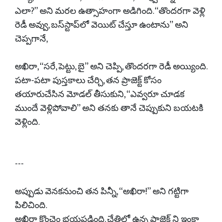
ఎలా?” అని మరల ఉత్సాహంగా అడిగింది. “తొందరగా వెళ్లి
రెడీ అవ్వు, బస్‌స్టాప్‌లో వెయిట్ చేస్తూ ఉంటాను” అని
చెప్పగానే,
అఖిరా, “సరే, పెట్టు, బై” అని చెప్పి, తొందరగా రెడీ అయ్యింది.
పటా-పటా పుస్తకాలు చేర్చి, తన ప్రాజెక్ట్ కోసం
తయారుచేసిన మోడల్ తీసుకుని, “ఎవ్వరూ చూడక
ముందే వెళ్లిపోవాలి” అని తనకు తానే చెప్పుకుని బయటకి
వెళ్లింది.
---
అప్పుడు వెనకనుంచి తన పిన్నీ, “అఖిరా!” అని గట్టిగా
పిలిచింది.
అఖిరా కొంచెం భయపడింది. చేతిలో ఉన్న ప్రాజెక్ట్ ని ఇంకా