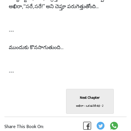
అఖిరా, “సరే, సరే!” అని చెప్తూ పరుగెత్తుతోంది...
---
ముందుకు కొనసాగుతుంది…
---
Next Chapter
అఖిరా – ఒక ఉనికి కథ - 2
Share This Book On: