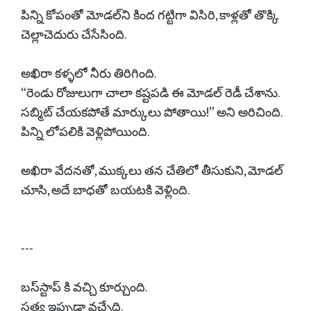
పిన్ని కోపంతో మోడల్‌ని కింద గట్టిగా విసిరి, కాళ్లతో తొక్కి
చెల్లాచెదురు చేసేసింది.
అఖిరా కళ్ళలో నీరు తిరిగింది.
“రెండు రోజులుగా చాలా కష్టపడి ఈ మోడల్ రెడీ చేశాను.
సబ్మిట్ చేయకపోతే మార్కులు పోతాయి!” అని అరిచింది.
పిన్ని లోపలికి వెళ్లిపోయింది.
అఖిరా వేదనతో, ముక్కలు తన చేతిలో తీసుకుని, మోడల్
చూసి, అదే బాధతో బయటకి వెళ్లింది.
---
బస్‌స్టాప్ కి వచ్చి కూర్చుంది.
సత్య ఇప్పుడా వచ్చేది.