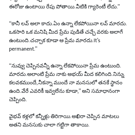
ఈరోజు ఉంటాయి రేపు పోతాయి. వీటికి గ్యారెంటీ లేదు.”
“కానీ లవ్ అలా కాదు. ఏం ఉన్నా లేకపోయినా లవ్ మారదు.
ఒకసారి ఒక మనిషి మీద ప్రేమ పుడితే చచ్చే వరకు అలాగే
ఉంటుంది. చచ్చాక కూడా ఆ ప్రేమ మారదు. It’s
permanent.”
“నువ్వు చెప్పినవన్నీ ఉన్నా లేకపోయినా ప్రేమ ఉంటుంది.
మారదు. అలాంటి ప్రేమ నాకు అభయ్ మీద కలిగింది. నిన్ను
కలవకముందే, నీకన్నా ముందే నా మనసులో తనకే స్థానం
ఉంది. వేరే ఎవరికీ ఇవ్వలేను కూడా,” అని సమాధానంగా
చెప్పింది.
వైభవ్ కళ్లలో కన్నీళ్లు తిరిగాయి. అఖిరా చెప్పిన మాటలు
అతని మనసుకు చాలా గట్టిగా తాకాయి.