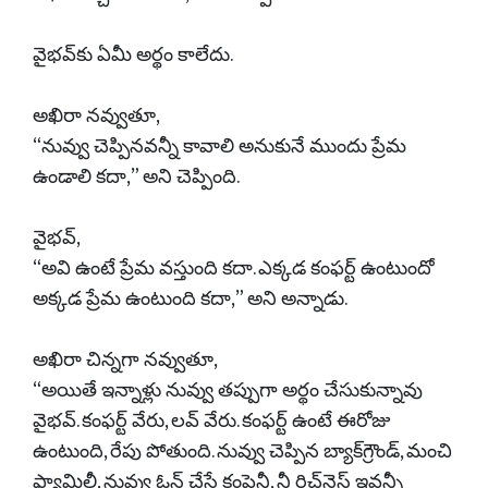
వైభవ్‌కు ఏమీ అర్థం కాలేదు.
అఖిరా నవ్వుతూ,
“నువ్వు చెప్పినవన్నీ కావాలి అనుకునే ముందు ప్రేమ
ఉండాలి కదా,” అని చెప్పింది.
వైభవ్,
“అవి ఉంటే ప్రేమ వస్తుంది కదా. ఎక్కడ కంఫర్ట్ ఉంటుందో
అక్కడ ప్రేమ ఉంటుంది కదా,” అని అన్నాడు.
అఖిరా చిన్నగా నవ్వుతూ,
“అయితే ఇన్నాళ్లు నువ్వు తప్పుగా అర్థం చేసుకున్నావు
వైభవ్. కంఫర్ట్ వేరు, లవ్ వేరు. కంఫర్ట్ ఉంటే ఈరోజు
ఉంటుంది, రేపు పోతుంది. నువ్వు చెప్పిన బ్యాక్‌గ్రౌండ్, మంచి
ఫ్యామిలీ, నువ్వు ఓన్ చేసే కంపెనీ, నీ రిచ్‌నెస్ ఇవన్నీ