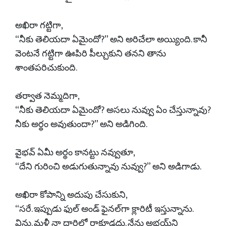
అఖిరా గట్టిగా,
“నీకు తెలియదా ఏమైందో?” అని అరిచేలా అయ్యింది. కానీ
వెంటనే గట్టిగా ఊపిరి పీల్చుకుని తనని తాను
శాంతపరిచుకుంది.
తర్వాత నెమ్మదిగా,
“నీకు తెలియదా ఏమైందో? అసలు నువ్వు ఏం చేస్తున్నావు?
నీకు అర్థం అవుతుందా?” అని అడిగింది.
వైభవ్ ఏమీ అర్థం కానట్టు నవ్వుతూ,
“దేని గురించి అడుగుతున్నావు నువ్వు?” అని అడిగాడు.
అఖిరా కోపాన్ని అదుపు చేసుకుని,
“సరే. ఇప్పుడు ఫుల్ అండ్ ఫైనల్‌గా క్లారిటీ ఇస్తున్నాను.
విను. మళ్లీ నా దారిలో రాకూడదు. నేను అభయ్‌ని