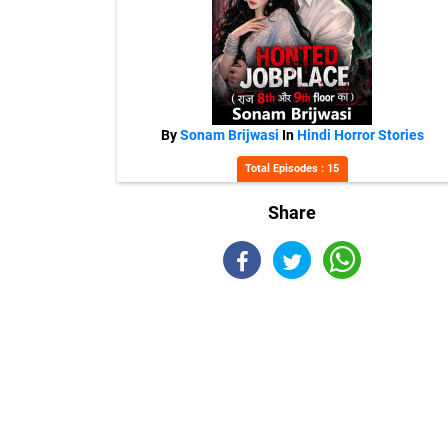
By
Sonam Brijwasi
In
Hindi Horror Stories
Total Episodes : 15
Share