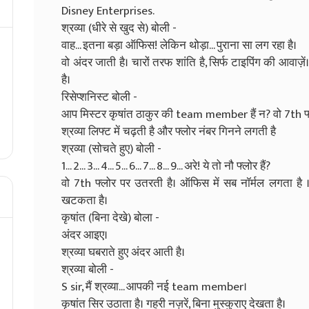
Disney Enterprises.
श्रव्या (धीरे से खुद से) बोली -
वाह... इतना बड़ा ऑफिस! लेकिन थोड़ा... पुराना सा लग रहा है।
वो अंदर जाती है। चारों तरफ शांति है, सिर्फ टाइपिंग की आवाज
है।
रिसेप्शनिस्ट बोली -
आप मिस्टर कृषांत ठाकुर की team member हैं न? वो 7th फ्ल
श्रव्या लिफ्ट में चढ़ती है और फ्लोर नंबर गिनने लगती है
श्रव्या (सोचते हुए) बोली -
1... 2... 3... 4... 5... 6... 7... 8... 9... अरे! ये तो नौ फ्लोर हैं?
वो 7th फ्लोर पर उतरती है। ऑफिस में सब नॉर्मल लगता है ।कृ
खटकता है।
कृषांत (बिना देखे) बोला -
अंदर आइए।
श्रव्या घबराते हुए अंदर आती है।
श्रव्या बोली -
S sir, मैं श्रव्या... आपकी नई team member।
कृषांत सिर उठाता है। गहरी नज़रें, बिना मुस्कुराए देखता है।