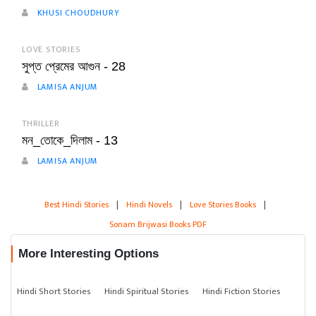
KHUSI CHOUDHURY
LOVE STORIES
সুপ্ত প্রেমের আগুন - 28
LAMISA ANJUM
THRILLER
মন_তোকে_দিলাম - 13
LAMISA ANJUM
Best Hindi Stories
|
Hindi Novels
|
Love Stories Books
|
Sonam Brijwasi Books PDF
More Interesting Options
Hindi Short Stories
Hindi Spiritual Stories
Hindi Fiction Stories