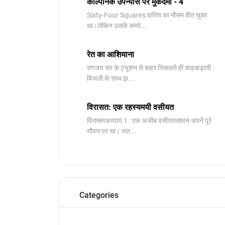
काल्पनिक उपन्यास पर मुकदमा - 4
Sixty-Four Squares:बारिश का मौसम बीत चुका
था।लेकिन उसके कमरे...
रेत का आशियाना
रणजय सर के ट्यूशन से बाहर निकलते ही कड़कड़ाती
बिजली के साथ झ...
विरासत: एक रहस्यमयी वसीयत
विरासतअध्याय 1 : एक अजीब वसीयतसावन अपने पूरे
यौवन पर था। रात...
Categories