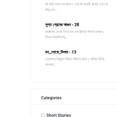
কি নাকি বলবে কে জানে। তবে কি নানানী শাশুড়ি তখন যা
কিছু বলে...
সুপ্ত প্রেমের আগুন - 28
হলরুমের ভেতর তখন যেন এক উন্মত্ত উৎসব চলছে।
বিশাল ক্রিস্টালের...
মন_তোকে_দিলাম - 13
সেরাফিনা কিছুক্ষণ নীরবে দাঁড়িয়ে রইল। সাহিদা বিবির
কান্নার...
Categories
Short Stories