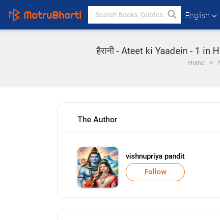
English
हैरानी - Ateet ki Yaadein - 1 in
Home
The Author
vishnupriya pandit
Follow