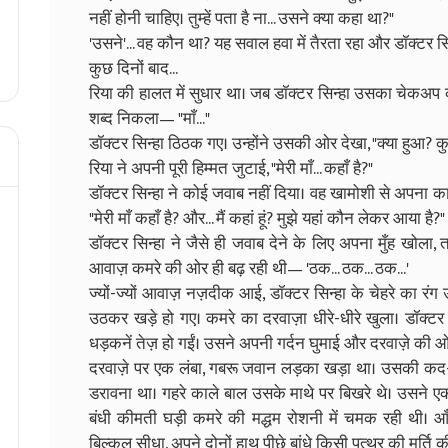
नहीं होनी चाहिए। तुम्हें पता है ना... उसने क्या कहा था?"
'उसने'... वह कौन था? यह सवाल हवा में तैरता रहा और डॉक्टर सिन
कुछ दिनों बाद...
रिया की हालत में सुधार था। जब डॉक्टर सिन्हा उसका चेकअप कर
शब्द निकला— "माँ..."
डॉक्टर सिन्हा ठिठक गए। उन्होंने उसकी ओर देखा, "क्या हुआ?
रिया ने अपनी पूरी हिम्मत जुटाई, "मेरी माँ... कहाँ है?"
डॉक्टर सिन्हा ने कोई जवाब नहीं दिया। वह खामोशी से अपना का
"मेरी माँ कहाँ है? और... मैं कहां हूं? मुझे यहां कौन लेकर आया है?"
डॉक्टर सिन्हा ने जैसे ही जवाब देने के लिए अपना मुँह खोला, 
आवाज़ कमरे की ओर ही बढ़ रही थी— 'ठक... ठक... ठक...'
ज्यों-ज्यों आवाज़ नज़दीक आई, डॉक्टर सिन्हा के चेहरे का रंग
उठकर खड़े हो गए। कमरे का दरवाज़ा धीरे-धीरे खुला। डॉक्ट
धड़कनें तेज़ हो गईं। उसने अपनी गर्दन घुमाई और दरवाज़े की ओर
दरवाज़े पर एक लंबा, गबरू जवान लड़का खड़ा था। उसकी क
डरावना था। गहरे काले बाल उसके माथे पर बिखरे थे। उसने ए
बंधी कीमती घड़ी कमरे की मद्धम रोशनी में चमक रही थी। आ
बिल्कुल सीधा, अपने दोनों हाथ पीछे बांधे किसी पत्थर की मूर्ति