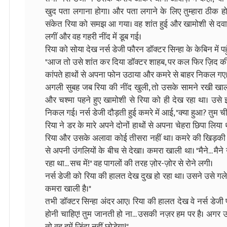
खुद पता लगाना होगा। और पता लगाने के लिए तुम्हारा ठीक होना
संकेत रिया को समझ आ गया। वह शांत हुई और खामोशी से दवा
लगीं और वह गहरी नींद में डूब गई।
रिया को सोया देख नर्स डेजी फौरन डॉक्टर सिन्हा के केबिन में पह
"आज तो उसे शांत कर दिया डॉक्टर शाहब, पर कल फिर ज़िद की तो
कांपते हाथों से अपना फोन उठाया और कमरे से बाहर निकल गए
अगली सुबह जब रिया की नींद खुली, तो उसके सामने रखी खाली
और चश्मा पहने हुए खामोशी से रिया को ही देख रहा था। उस
निकल गई। नर्स डेजी दौड़ती हुई कमरे में आई, "क्या हुआ? तुम ची
रिया ने डर के मारे अपने दोनों हाथों से अपना चेहरा छिपा लिया थ
रिया और उसके अलावा कोई तीसरा नहीं था। कमरे की खिड़की से आ
से अपनी उंगलियों के बीच से देखा। कमरा खाली था। "मैने... मैने उ
रहा था... सच में!" वह पागलों की तरह ज़ोर-ज़ोर से रोने लगी।
नर्स डेजी को रिया की हालत देख दुख हो रहा था। उसने उसे गले से
कमरा खाली है।"
तभी डॉक्टर सिन्हा अंदर आए। रिया की हालत देख वे नर्स डेजी प
होनी चाहिए! तुम जानती हो ना... उसकी नज़र हम पर है। अगर 
तो वह हमें ज़िंदा नहीं छोड़ेगा!"