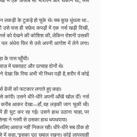
आँखो में एक अजीब सी भारीपन और थकान थी, जैसे
लकड़ी के टुकड़े हो चुके थे। सब कुछ धुंधला था...
उसे पास ही सफ़ेद कपड़ों में एक नर्स खड़ी दिखी,
र नर्स को देखने की कोशिश की, लेकिन रोशनी उसकी
पल अंधेरा फिर से उसे अपनी आगोश में लेने लगा।
ा के पास पहुँची।
ज़ में घबराहट और उत्साह दोनों थे।
ंने देखा कि रिया अभी भी स्थिर पड़ी है, शरीर में कोई
 नर्स डेजी को फटकार लगाते हुए कहा।
े कांपी। उसने धीरे-धीरे अपनी आँखें खोल दीं। नर्स
ा ने करीब आकर देखा—हाँ, वह लड़की जाग चुकी थी।
में ही घुट कर रह गई। उसने हाथ उठाना चाहा, पर
िन्हा ने नरमी से उसका हाथ थपथपाया।
 इसलिए आवाज़ नहीं निकल रही। धीरे-धीरे सब ठीक हो
जे में कहा, "इसका पूरा ख्याल रखना। कोई लापरवाही