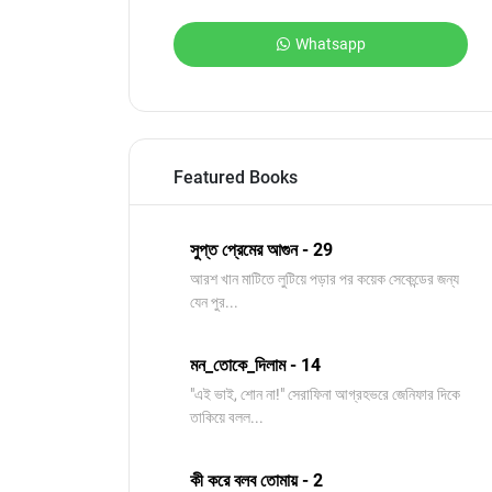
Whatsapp
Featured Books
সুপ্ত প্রেমের আগুন - 29
আরশ খান মাটিতে লুটিয়ে পড়ার পর কয়েক সেকেন্ডের জন্য
যেন পুর...
মন_তোকে_দিলাম - 14
"এই ভাই, শোন না!" সেরাফিনা আগ্রহভরে জেনিফার দিকে
তাকিয়ে বলল...
কী করে বলব তোমায় - 2