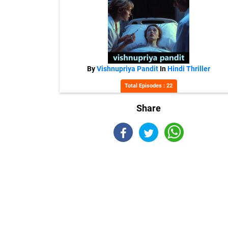
By
Vishnupriya Pandit
In
Hindi Thriller
Total Episodes : 22
Share