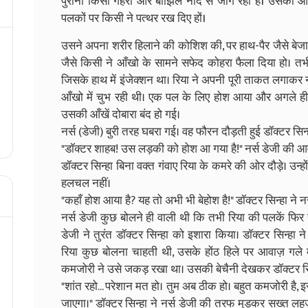
पुरानी किसी गहरी और बोझिल नींद से जाग रही है। उसकी 
पलकों पर किसी ने पत्थर रख दिए हों।
उसने अपना शरीर हिलाने की कोशिश की, पर हाथ-पैर जैसे बेजान 
जैसे किसी ने आँखो के सामने सफेद कोहरा फैला दिया हो। तभी 
जिसके हाथ में इंजेक्शन था। रिया ने अपनी पूरी ताकत लगाक
आँखो में चुभ रही थी। एक पल के लिए होश आया और अगले ही 
उसकी आँखें दोबारा बंद हो गई।
नर्स (डेजी) बुरी तरह घबरा गई। वह फौरन दौड़ती हुई डॉक्टर सिन्ह
"डॉक्टर शाहब! उस लड़की को होश आ गया है!" नर्स डेजी की आवा
डॉक्टर सिन्हा बिना वक्त गंवाए रिया के कमरे की ओर दौड़े। उन्हो
हलचल नहीं।
"कहाँ होश आया है? यह तो अभी भी बेहोश है!" डॉक्टर सिन्हा ने
नर्स डेजी कुछ बोलने ही वाली थी कि तभी रिया की पलकें फिर स
डेजी ने तुरंत डॉक्टर सिन्हा को इशारा किया। डॉक्टर सिन्ह
रिया कुछ बोलना चाहती थी, उसके होंठ हिले पर आवाज़ गले 
कमजोरी ने उसे जकड़ रखा था। उसकी बेचैनी देखकर डॉक्टर स
"शांत रहो... परेशान मत हो। तुम अब ठीक हो। बहुत कमजोरी है,
जाएगा।" डॉक्टर सिन्हा ने नर्स डेजी की तरफ मुड़कर सख्त लह