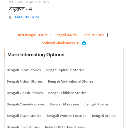
MOTIVATIONAL STORIES
अधूरापन - 4
FALGUNI DOST
Best Bengali Stories
|
Bengali Novels
|
Thriller Books
|
Srabanti Ghosh Books PDF
More Interesting Options
Bengali Short Stories
Bengali Spiritual Stories
Bengali Fiction Stories
Bengali Motivational Stories
Bengali Classic Stories
Bengali Children Stories
Bengali Comedy stories
Bengali Magazine
Bengali Poems
Bengali Travel stories
Bengali Women Focused
Bengali Drama
Bengali Love Stories
Bengali Detective stories