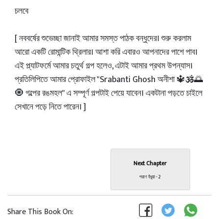
চলবে
[ নববর্ষের শুভেচ্ছা জানাই আমার সমস্ত পাঠক বন্ধুদের। শুরু করলাম
আরো একটি রোমান্টিক থ্রিলার। আশা করি এবার‌ও আপনাদের পাশে পাব।
এই প্ল্যাটফর্মে আমার চতুর্থ গল্প হলেও, এটাই আমার প্রথম উপন্যাস।
প্রতিলিপিতে আমার প্রোফাইল "Srabanti Ghosh অনীশা 🔱🕉️🌅
🧿 গল্পের রঙমহল" এ সম্পূর্ণ গল্পটাই পেয়ে যাবেন। একটানা পড়তে চাইলে
সেখানে পড়ে নিতে পারেন। ]
Next Chapter
পরাণ বঁধুয়া - 2
Share This Book On: