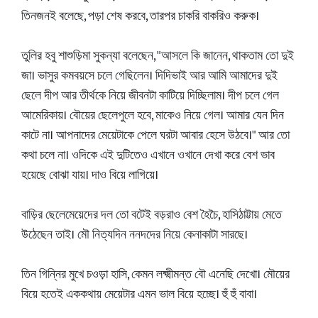
তিনজনই বলেছে, পড়া শেষ করবে, তারপর চাকরি বাকরিও করুক।
তুলির হবু শাশুড়িমা সুকন্যা বলেছেন, "আসলে কি জানেন, থাকতাম তো দুই
জা। ভাসুর কমবয়সে চলে গেছিলেন। দিদিভাই আর আমি আমাদের দুই
ছেলে দীপ আর তীর্থকে নিয়ে জীবনটা কাটিয়ে দিচ্ছিলাম। দীপ চলে গেল
আমেরিকায়। বৌয়ের ছেলেপুলে হবে, মাকেও নিয়ে গেল। আমার যেন দিন
কাটে না। আপনাদের মেয়েটাকে পেলে ঘরটা আবার হেসে উঠবে।" আর তো
কথা চলে না। ওদিকে এই দুটিতেও এখানে ওখানে দেখা করে বেশ ভাব
হয়েছে বোঝা যায়। দাও বিয়ে লাগিয়ে।
বাড়ির ছেলেমেয়েদের দল তো বটেই বড়রাও বেশ হৈচৈ, হাসিঠাট্টায় মেতে
উঠেছেন তাই। মৌ নিত্যদিন ননদদের নিয়ে কেনাকাটা সারছে।
তিন গিন্নির মুখে চওড়া হাসি, কেমন লক্ষ্মীমন্ত বৌ এনেছি দেখো। মৌয়ের
বিয়ে হতেই এককথায় মেয়েটার এমন ভাল বিয়ে হচ্ছে। হুঁ হুঁ বাবা।