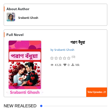
About Author
Follow
Srabanti Ghosh
Full Novel
পরাণ বঁধুয়া
by Srabanti Ghosh
(0)
43.2k
0
18k
Total Episodes : 21
NEW REALESED