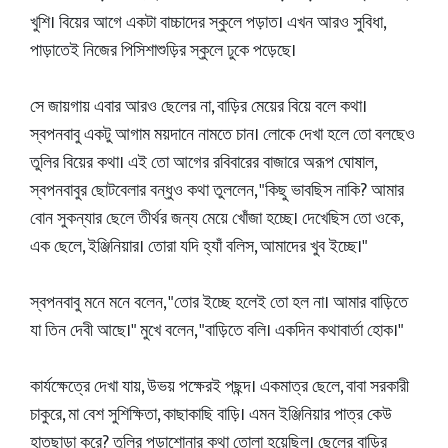
খুশি। বিয়ের আগে একটা বাচ্চাদের স্কুলে পড়াত। এখন আরও সুবিধা,
পাড়াতেই নিজের পিসিশাশুড়ির স্কুলে ঢুকে পড়েছে।
সে জায়গায় এবার আরও ছেলের না, বাড়ির মেয়ের বিয়ে বলে কথা।
স্বপনবাবু একটু আগাম ময়দানে নামতে চান। লোকে দেখা হলে তো বলছেও
তুলির বিয়ের কথা। এই তো আগের রবিবারের বাজারে অরূপ ঘোষাল,
স্বপনবাবুর ছোটবেলার বন্ধুও কথা তুললেন, "কিছু ভাবছিস নাকি? আমার
বোন সুকন্যার ছেলে তীর্থর জন্য মেয়ে খোঁজা হচ্ছে। দেখেছিস তো ওকে,
এক ছেলে, ইঞ্জিনিয়ার। তোরা যদি হ্যাঁ বলিস, আমাদের খুব ইচ্ছে।"
স্বপনবাবু মনে মনে বলেন, "তোর ইচ্ছে হলেই তো হল না। আমার বাড়িতে
যা তিন দেবী আছে।" মুখে বলেন, "বাড়িতে বলি। একদিন কথাবার্তা হোক।"
কার্যক্ষেত্রে দেখা যায়, উভয় পক্ষেরই পছন্দ। একমাত্র ছেলে, বাবা সরকারী
চাকুরে, মা বেশ সুশিক্ষিতা, কাছাকাছি বাড়ি। এমন ইঞ্জিনিয়ার পাত্র কেউ
হাতছাড়া করে? তুলির পড়াশোনার কথা তোলা হয়েছিল। ছেলের বাড়ির