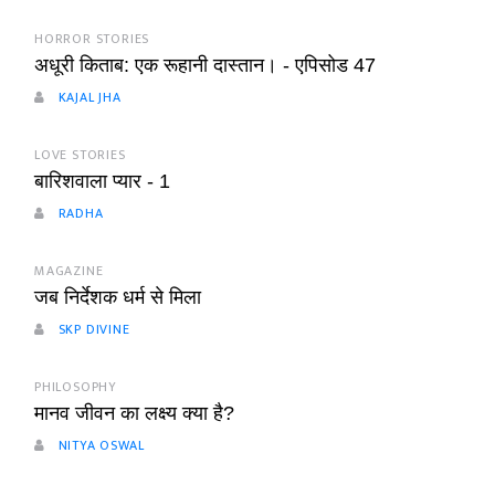
HORROR STORIES
अधूरी किताब: एक रूहानी दास्तान। - एपिसोड 47
KAJAL JHA
LOVE STORIES
बारिशवाला प्यार - 1
RADHA
MAGAZINE
जब निर्देशक धर्म से मिला
SKP DIVINE
PHILOSOPHY
मानव जीवन का लक्ष्य क्या है?
NITYA OSWAL