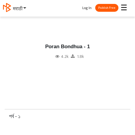
☰
Log In
मराठी
Publish Free
Poran Bondhua - 1
4.2k
1.8k
পর্ব - ১