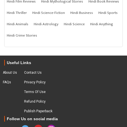
Hindi Film Reviews
Hindi Mythological Stories
Hindi Book Reviews
Hindi Thriller
Hindi Science-Fiction
Hindi Business
Hindi Sports
Hindi Animals
Hindi Astrology
Hindi Science
Hindi Anything
Hindi Crime Stories
Useful Links
About Us
Contact Us
FAQs
Privacy Policy
Terms Of Use
Refund Policy
Publish Paperback
Follow Us on social media