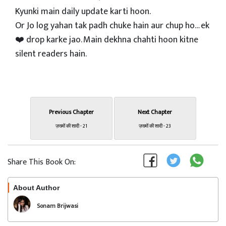
Kyunki main daily update karti hoon.
Or Jo log yahan tak padh chuke hain aur chup ho… ek
❤️ drop karke jao. Main dekhna chahti hoon kitne
silent readers hain.
Previous Chapter
Next Chapter
ज़ख्मों की शादी - 21
ज़ख्मों की शादी - 23
Share This Book On:
About Author
Follow
Sonam Brijwasi