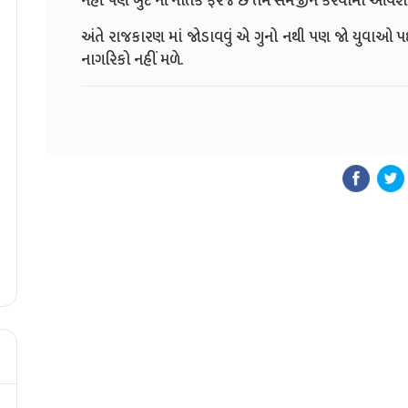
નહીં પણ ખુદ ની નૈતિક ફરજ છે તેમ સમજીને કરવામાં આવશે 
અંતે રાજકારણ માં જોડાવવું એ ગુનો નથી પણ જો યુવાઓ પ
નાગરિકો નહીં મળે.