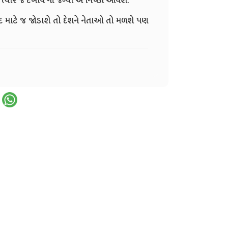
ત્યારે જ દેખાવ ની જગ્યા એ નિષ્ઠા આવશે.
દ માટે જ જોડાશે તો દેશને નેતાઓ તો મળશે પણ