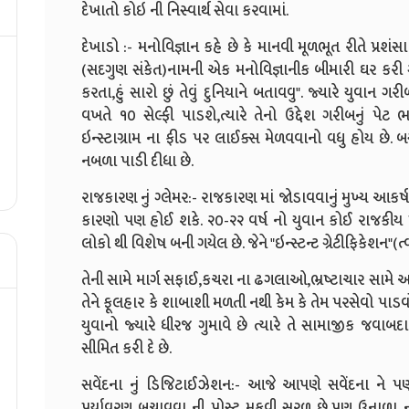
દેખાતો કોઇ ની નિસ્વાર્થ સેવા કરવામાં.
દેખાડો :- મનોવિજ્ઞાન કહે છે કે માનવી મૂળભૂત રીતે પ્રશંસા 
(સદગુણ સંકેત)નામની એક મનોવિજ્ઞાનીક બીમારી ઘર કરી ગઈ
કરતા,હું સારો છું તેવું દુનિયાને બતાવવુ". જ્યારે યુવાન
વખતે ૧૦ સેલ્ફી પાડશે,ત્યારે તેનો ઉદ્દેશ ગરીબનું પે
ઇન્સ્ટાગ્રામ ના ફીડ પર લાઈક્સ મેળવવાનો વધુ હોય છે
નબળા પાડી દીધા છે.
રાજકારણ નું ગ્લેમર:- રાજકારણ માં જોડાવવાનું મુખ્ય આકર્
કારણો પણ હોઈ શકે. ૨૦-૨૨ વર્ષ નો યુવાન કોઈ રાજકીય પક્ષ
લોકો થી વિશેષ બની ગયેલ છે. જેને "ઇન્સ્ટન્ટ ગ્રેટીફિકેશન"(ત્
તેની સામે માર્ગ સફાઈ,કચરા ના ઢગલાઓ,ભ્રષ્ટાચાર સામે અવા
તેને ફૂલહાર કે શાબાશી મળતી નથી કેમ કે તેમ પરસેવો પાડ
યુવાનો જ્યારે ધીરજ ગુમાવે છે ત્યારે તે સામાજીક જવાબ
સીમિત કરી દે છે.
સવેંદના નું ડિજિટાઈઝેશન:- આજે આપણે સવેંદના ને 
પર્યાવરણ બચાવવા ની પોસ્ટ મૂકવી સરળ છે,પણ ઉનાળા ની