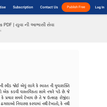
tise
Subscription
Contact Us
Publish Free
Log In 
es PDF | યુવા ની આભાસી સેવા
ા
ો ની ભીડ જોઈ એવું લાગે કે ભારત ની યુવાશક્તિ
ો એક કડવી વાસ્તવિકતા સામે નજરે પડે છે. જે
ટે કે પ્રચાર સમયે દેખાય છે તે જ ઉત્સાહ રોજીંદા
ા ઢગલાઓ નિવારણ કરવામાં નથી દેખાતો, કે નથી