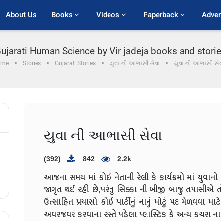
About Us
Books 
Videos 
Paperback 
Adver
n Gujarati Human Science by Vir jadeja books and stori
ome
Stories
Gujarati Stories
યુવા ની આભાસી સેવા
યુવા ની આભાસી સેવ
યુવા ની આભાસી સેવા
(392)
842
2.2k
આજના સમય માં કોઇ નેતાની રેલી કે કાર્યક્રમો માં યુવાન
જાગૃત થઈ રહી છે,પરંતુ સિક્કા ની બીજી બાજુ તપાસીએ ત
ઉત્સાહિત પ્રયાસો કોઇ પાર્ટીનું નાનું મોટું પદ મેળવવા મા
અવરજવર કરવાના રસ્તે પડેલા પ્લાસ્ટિક કે અન્ય કચરા ન