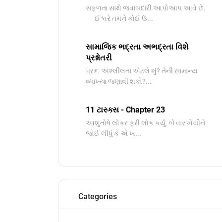
સફળતા સાથે જવાબદારી આપોઆપ આવે છે.
ઈશ્વરે તમને કોઈ ઉ...
સામાજિક ભદ્રતા અભદ્રતા વિશે
પ્રશ્નોતરી
પ્રશ્ન: અશ્લીલતા એટલે શું? તેની સામાન્ય
વ્યાખ્યા જણાવી શકો?...
11 ટાસ્ક્સ - Chapter 23
આશુતોષે લોકર ફરી લોક કર્યું. બે વાર ખેંચીને
જોઈ લીધું કે એ ખ...
Categories