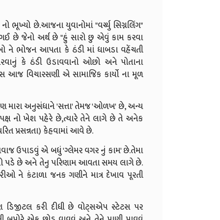
નો ભૂખ્યો છે.આજના યુવાનોમાં "વર્ચ્યુ સિગ્નલિંગ"
 છે જેનો અર્થ છે "હું સારો છુ એવું કામ કરવા
 ગરીબો ને ભોજન આપતા કે ઠંડી માં ધાબડા વહેંચતી
ટ ભરવાનું કે ઠંડી ઉડાવવાનો ઓછો અને પોતાના
. બસ આજ વિચારસણી એ સામાજિક કાર્યો ના મૂળ
ષણ મારા અનુસંધાને 'સત્તા' તેમજ 'ઓળખ' છે, અન્ય
 નો ખેશ પહેરે છે,ત્યારે તેને લાગે છે તે અનેક
વરિત પ્રસન્નતા) કેહવામાં આવે છે.
જ ઉપાડવું એ બધું 'ગ્લેમર વગર નું કામ' છે.તેમા
વો પડે છે અને તેનુ પરિણામ આવતા સમય લાગે છે.
દારીઓ ને કંટાળા જનક ગણીને માત્ર દેખાવ પૂરતી
પણ ડિજીટલ કરી દીધી છે વોટ્સએપ સ્ટેટસ પર
 બપોરે એક છોડ વાવવું અને તેને પાણી પાવવું