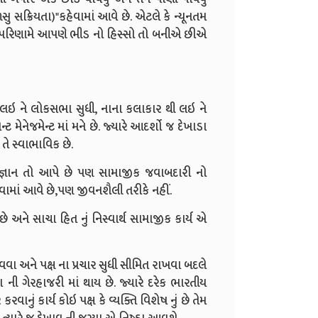
 સક્રિયતા)"કહેવામાં આવે છે. એટલે કે ન્યૂનતમ
ેના પરિણામે આપણે ભીડ નો હિસ્સો તો બનીએ છીએ
ી લઇ ને લોકસભા સુધી, નાના કલાકાર થી લઇ ને
 મેનેજમેન્ટ માં મને છે. જ્યારે આદર્શો જ દેખાડા
 તે સ્વાભાવિક છે.
ીય જ્ઞાન તો આપે છે પણ સામાજીક જવાબદારી નો
વામાં આવે છે,પણ જીવનશૈલી તરીકે નહીં.
અને સાચા હિત નું નિસ્વાર્થ સામાજીક કાર્ય એ
વા અને પક્ષ ના પ્રચાર સુધી સીમિત રાખવા બદલે
 ની ગેરહાજરી માં થાય છે. જ્યારે દરેક ભારતીય
કરવાનું કાર્ય કોઇ પક્ષ કે વ્યક્તિ વિશેષ નું છે તેમ