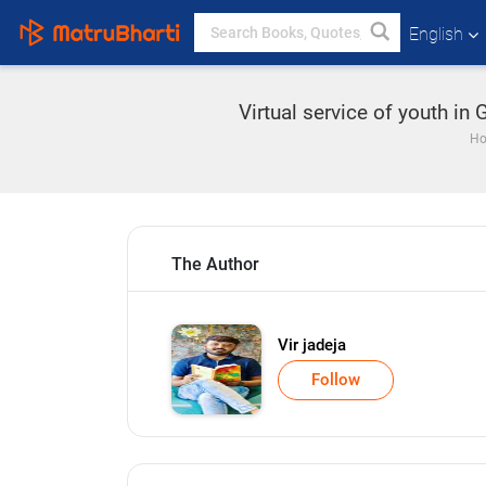
English
Virtual service of youth i
H
The Author
Vir jadeja
Follow