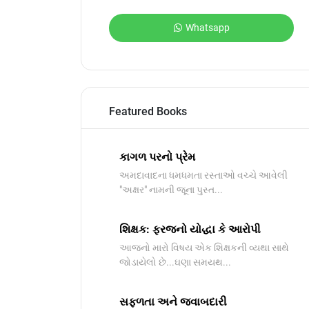
Whatsapp
Featured Books
કાગળ પરનો પ્રેમ
અમદાવાદના ધમધમતા રસ્તાઓ વચ્ચે આવેલી
"અક્ષર" નામની જૂના પુસ્ત...
શિક્ષક: ફરજનો યોદ્ધા કે આરોપી
આજનો મારો વિષય એક શિક્ષકની વ્યથા સાથે
જોડાયેલો છે...ઘણા સમયથ...
સફળતા અને જવાબદારી