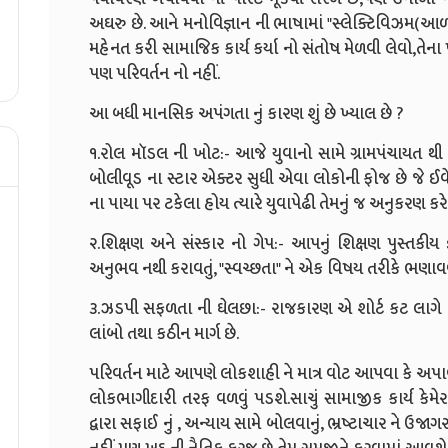
અઘરુ છે. આને મનોવિજ્ઞાન ની ભાષામાં "સ્લેક્ટિવિઝમ(આળસુ
મહેનત કરી સામાજિક કાર્ય કર્યા નો સંતોષ મેળવી લેવો,ત
પણ પરિવર્તન નો નહીં.
આ બધી માનસિક અપંગતા નું કારણ શું છે ખ્યાલ છે ?
૧.રોલ મૉડલ ની ખોટ:- આજે યુવાનો સામે ગ્રામપંચાયત થ
બોલીવૂડ ના સ્ટાર એક્ટર સુધી એવા લોકોની ફોજ છે જે ઈવેન્ટ
ના પાયા પર ટકેલા હોય ત્યારે યુવાપેઢી તેમનું જ અનુકરણ કરે
૨.શિક્ષણ અને સંસ્કાર નો ગેપ:- આપનું શિક્ષણ પુસ્તક
અનુભવ નથી કરાવતું, "સ્વચ્છતા" ને એક વિષય તરીકે ભણાવ
૩.ઝડપી સફળતા ની ઘેલછા:- રાજકારણ એ શોર્ટ કટ લાગે છે 
લાંબો તથા કઠીન માર્ગ છે.
પરિવર્તન માટે આપણે લોકશાહી ને માત્ર વોટ આપવા કે અપાવ
લોકભાગીદારી તરફ વળવું પડશે.સાચું સામાજીક કાર્ય કેમેરા
દ્વારા સફાઈ નું , અન્યાય સામે બોલવાનું, ભ્રષ્ટાચાર ને ઉજાગર 