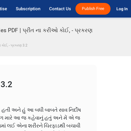
tise
Subscription
Contact Us
Publish Free
Log In 
ries PDF | પ્રીત ના કરીઓ કોઈ, - પ્રકરણ
 કોઈ, - પ્રકરણ 3.2
 3.2
ી હતી અને હું આ બધી બાબતે સાવ નિર્દોષ
ારે આ જ કહેવાનું હતું અને મેં એ જ
ાનમાં લઈ એના શરીરને ચિરફાડથી બચાવી