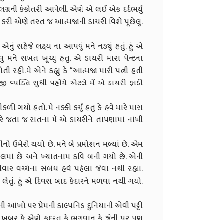
 લગ્નની કંકોતરી આપેલી. એણે એ લઈ એક દર્દભર્યું
 નજર કરી એણે તરત જ આત્મજાની ડાયરી વિશે પૂછેલું.
ં સહેજે લક્ષ્ય ના આપવું મને નડ્યું હતું. હું એ
 મને સખત ખૂંચ્યુ હતું. એ ડાયરી મારા પેન્ટના
હી. મેં એને કહ્યું કે “આત્મજા મારી પત્ની હતી
ી વ્યક્તિ સુધી પહોંચે એટલે મેં એ ડાયરી ફાડી
 ગયો હતો. મેં નક્કી કર્યું હતું કે હવે મારે મારા
ઘરે જતાં જ રાતના મેં એ ડાયરીને તાપણામાં નાંખી
નો ઉમેરો થયો છે. મને બે પ્રમોશન મળ્યાં છે. એમ
ર જેલમાં છે અને ખ્યાતનામ કવિ બની ગયો છે. એની
ર વચ્ચેના સંબંધ હવે પહેલાં જેવા નથી રહ્યાં.
ેતું. હું એ દિવસ બાદ કેદારને મળવા નથી ગયો.
આંખો પર પ્રેમની કાલ્પનિક દુનિયાની એવી પટ્ટી
 શી ખબર કે એણે કુદરત કે ભગવાન કે જેની પર પણ