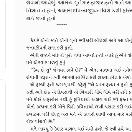
લેવામાં આવેલું. આમેય ગુનેગાર હાજર હતો અને 
નિશાન ન હતાં, અમારા દાંપત્યજીવન વિશે કશી ફ
થઈ જતો હતો.
******
કેદારે એની જાતે એનો ગુનો સ્વીકારી લીધેલો અને આ એનું 
જનમટીપની સજા કરી હતી.
એની સજાને મહિનો પૂરો થવા આવ્યો હતો ત્યારે હું એને જ
મને એકવાર મળવું હતું.
“કેમ છે તું? જેલમાં ફાવે છે?” મેં એના પાતળા થઈ ગયેલા 
લેવાની જરૂર ન હતી. આપણે સાબિત કરી શકયા હોત કે એણે 
એ હસ્યો હતો જરાક, પછી કહેલું, “એ આત્મહત્યા ન હતી હત્
હતી અને છેક એ દિવસથી એ બિચારી ધીમે ધીમે મરી રહી હતી. 
મને કોઈ અફસોસ નથી. હું દુનિયાથી અલગ થઈ હવે ફક્ત માર
એની કલ્પના કરી એને વિશે કવિતાઓ લખી પસાર કરી લઇશ.
કબાટમાં પડી છે. તું બસ મને એ ડાયરી લાવી આપ. મારે મારી
રોજ વાંચવો છે.”
મને લાગ્યું કે કેદાર પાગલ થઈ ગયો હતો. જે સ્ત્રી હવે 