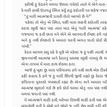
ફરીથી હું કેદારને મળવા જેલમાં ગયેલો ત્યારે મેં એને મારા
કે મારી હાંસી ઉડાવતું સ્મિત કર્યું હતું. કંકોતરી પર સહેજ
“તું મારી આત્મજાની ડાયરી લેતો આવ્યો છે ને?”
પહેલાં તો એનું એ સ્મિત, પછી મારા લગ્નની કંકોતરી તરફ એનુ
કદાચ ભૂલી જાત પણ ત્યાર બાદ એનું ‘મારી આત્મજા’ કહેવું
ગજવામાં જ હતી છતાં મને એને એ આપવાની ઈચ્છા હવે નહોતી ર
અને હું નથી ઈચ્છતો કે અમારા ઘરની અંગત વાતો કોઈ ત્રીજ
નાંખી.”
કેદાર આગળ કશું કહે કે પૂછે એ પહેલાં જ હું પછી ત્યાંથી નીકળી
જીવનમાંથી આત્મજા અને કેદારનું પ્રકરણ ભૂંસી નાંખવું છે. 
એના તાપમાં મેં મારા હાથ શેકયા હતા.
આજે હું ખુશ છું. મારા પરિવારમાં હવે પત્ની સાથે એક દીકરી
કહી શકાય કે હવે જ હું મારી જિંદગી જીવી રહ્યો છું. કેદા
કવિતાના પુસ્તકો વખણાઈ રહ્યાં છે. એના અને અમારા પરીવા
આત્મજા ભુલાઈ ગઈ છે હવે કોઈ ઘરમાં એનું નામ પણ નથી લ
મળવા જવાનો પણ નથી.
મેં આત્મજાને ચાહી હતી, ખરેખર દિલથી ચાહી હતી પણ એની 
બંધાયેલી હતી કે એણે મને જોયો જ નહીં, છેક સુધી નહીં.