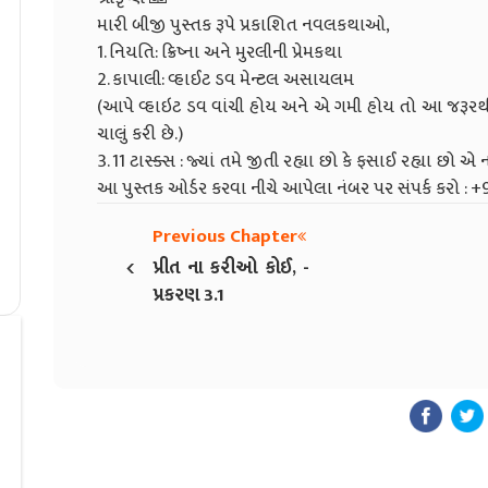
મારી બીજી પુસ્તક રૂપે પ્રકાશિત નવલકથાઓ,
1. નિયતિ: ક્રિષ્ના અને મુરલીની પ્રેમકથા
2. કાપાલી: વ્હાઈટ ડવ મેન્ટલ અસાયલમ
(આપે વ્હાઇટ ડવ વાંચી હોય અને એ ગમી હોય તો આ જરૂરથી
ચાલું કરી છે.)
3. 11 ટાસ્ક્સ : જ્યાં તમે જીતી રહ્યા છો કે ફસાઈ રહ્યા છો એ ન
આ પુસ્તક ઓર્ડર કરવા નીચે આપેલા નંબર પર સંપર્ક કરો :
Previous Chapter
‹
પ્રીત ના કરીઓ કોઈ, -
પ્રકરણ 3.1