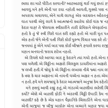
ભલા શા માટે પીડિત કરવાની? આટઆટલું થઈ ગયું છતાં હજી
આવવું. મને હવે એની પર દયા નહોતી આવતી, ગુસ્સો પણ ન
અપરાધ બચાવવા, એને માથે લાગતું એક બદચલન ઔરતનું ક
વાત પરથી એવું લાગે કે આત્મજાનો ક્યારેય કોઈ વાંક જ નહત
કેદાર વાહ! તે જેલવાસ સ્વીકારીને તારી પ્રેમિકાને બેવફાઇ
હતો કે તું જે સ્ત્રી વિશે વાત કરી રહ્યો હતો એ મારી મૃત
એક હતો જેને એની પત્ની વિશે કોઈ પુરુષ વિચાર પણ કરે ત
જનમમાં હું એને મર્યા બાદ પણ કોઈ બીજાને હવાલે કરવા રાજ
મહાન બનવાનો જરાય શોખ નહતો.
એ દિવસે ઘરે આવ્યા બાદ હું કેદારને ત્યાં ગયો હતો. એના 
પણ મળેલી. એ ચિઠ્ઠીના અક્ષરો બિલકુલ ડાયરીમાંના અક્ષ
જ લખી હતી. મેં જોયું કે એ ચિઠ્ઠીના લખાણ નીચે જ્યાં નામ લ
કે ત્રણ કે ચાર અક્ષરના એ નામની વચ્ચેના અક્ષર ન હતા. એમાં 
ન હતો. હવે મને સમજાયું કે કેદાર આત્મજાને અનુજા કેમ કહેતો
મને હસવું આવી રહ્યું હતું, એ ગાંડાએ બાટલીમાં ભરેલી ચિઠ
કર્યો? એણે એ બાટલી ફોડી ને અંદરથી ચિઠ્ઠી ઉપાડી કેમ 
બાટલી? કહે છે કે એક મહાન વૈજ્ઞાનિકે બિલાડીને એના વાડ
એની બાજુમાં જ બીજું બાકોરું એના બચ્ચાંને બહાર જવા મ