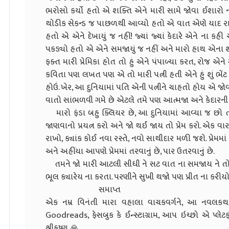
ભરોસો કર્યો હતો એ શક્તિ એને મારી સામે જોવા ઈશારો નહો
થોડીક સેકન્ડ જ પાછળથી આવ્યો હતો એ વાત એણે યાદ રાખ
હતો એ એને દેખાયું જ નહીં! જ્યાં જ્યાં કેદારે એને ના કહી 
પકડ્યો હતો એ એને સમજાયું જ નહીં અને મારો હાથ એના શરીર 
ફક્ત મારી પ્રેમિકા હોત તો હું એને પંપાળ્યા કરત, રોજ એન
કવિતા પણ લખત પણ એ તો મારી પત્ની હતી એને હું શું ભેં
હોઉં. ખેર, આ દુનિયામાં પતિ એની પત્નીને ચાહતો હોય એ જોવામ
વાતો સાંભળવી ગમે છે એટલે તમે પણ આત્મજા અને કેદારની 
મારો ફંડા બહુ ક્લિયર છે, આ દુનિયામાં આવ્યા જ છો તો
જાણવાનો પ્રયત્ન કરો અને જો થઈ જાય તો પ્રેમ કરો. એક વા
રાખો, ક્યાંક કોઈ નવા રસ્તે, નવો સાથીદાર મળી જશે. પ્રેમમા
અને અહીંયા આપણે પ્રેમમાં તરવાનું છે, પાર ઉતરવાનું છે.
તમને જો મારી આટલી સીધી ને સટ વાત ના સમજાય ને તો જીવ
ભૂલ ક્યારેય ના કરતા. પરણીને સુખી થજો પણ પ્રીત ના કરીયો 
સમાપ્ત
એક નમ્ર વિનંતી મારા વહાલા વાચકવર્ગને, આ નવલકથા
Goodreads, ફેસબુક કે ઈન્સ્ટાગ્રામ, આપ ઇચ્છો એ પ્
શ્રીકૃષ્ણ 🙏