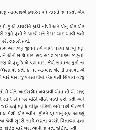
જુ આત્મજાએ ક્યારેય મને ચાહ્યો જ નહતો એમ
 હતો. હું એ ડાયરીને ફાડી નાંખી અને એનું એક એક
વિચારી રહ્યો હતો કે પાછો મને કેદાર યાદ આવી જતો
ખરી સહારો હતી.
રું આગળનું જીવન હવે થાળે પડવા લાગ્યું હતું.
અને એની સાથે મારા લગ્ન લગભગ પાક્કા જ હતાં.
ણ એ હતું કે એ પણ મારા જેવી સામાન્ય હતી. ના
્ધિશાળી હતી કે ના આત્મજા જેટલી રૂપાળી. એ
 મારે મારા જીવનસાથીમાં એક પત્ની સિવાય બીજું
ો. મેં એને આઈસક્રીમ ખવડાવી એમાં તો એ રાજી
રી સાથે ફૉન પર મીઠી મીઠી વાતો કરી હતી અને
 કહ્યું હતું કે થોડુંક ધીરેથી અને પછી મેં હળવે
ેલો. એક સ્ત્રીના હોઠને ચુમવાનું સુખ આટલું
જા જેવી સુંદરી સાથે લગ્નના વરસો વિતાવ્યા હતાં
ું જોઈતું. મારે બસ આવી જ પત્ની જોઈતી હતી.