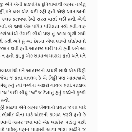
 એને એની કાલ્પનિક દુનિયામાંથી બહાર નહોતું
હીં, મને બસ ચીડ ચઢી રહી હતી. એણે આત્મજાનો
લંક હટાવવા કેવી સરસ વાર્તા ઘડી હતી. એની
ો. એ જાણે એક પવિત્ર પતિવ્રતા સ્ત્રી હતી. વાહ
ના કલંકમાંથી ઉગારી લીધી પણ તું કદાચ ભૂલી ગયો
 પત્ની હતી અને હું આ દેશના એવા લાખો લોકોમાંનો
ો જલન થતી હતી. આત્મજા મારી પત્ની હતી અને આ
ી ન હતો. હા, હું એક સામાન્ય માણસ હતો અને મને
કબાટમાંથી મને આત્મજાની ડાયરી સાથે એક ચિઠ્ઠી
રો જેવા જ હતા. મતલબ કે એ ચિઠ્ઠી પણ આત્મજાએ
ખેલું હતું ત્યાં વચ્ચેના અક્ષરો ગાયબ હતાં. મતલબ
‘અ’ પછી સીધું “જા” જ દેખાતું હતું વચ્ચેનો ટુકડો
 હતો.
્ઠી કાઢવા એને બહાર ખેંચવાનો પ્રયત્ન જ શા માટે
ના લીધી? એના માટે અંદરનો કાગળ જરૂરી હતો કે
ામાંથી બહાર જવા માટે એક બાકોરું પાડેલું પછી
ાટે પાડેલું. મહાન માણસો આવા ગાંડા કાઢીને જ