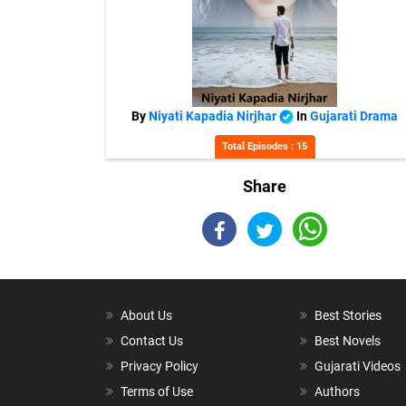
By
Niyati Kapadia Nirjhar
In
Gujarati Drama
Total Episodes : 15
Share
About Us
Best Stories
Contact Us
Best Novels
Privacy Policy
Gujarati Videos
Terms of Use
Authors