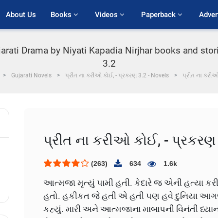
About Us
Books 
Videos 
Paperback 
Adver
ujarati Drama by Niyati Kapadia Nirjhar books and sto
3.2
Gujarati Novels
પ્રીત ના કરીઓ કોઈ, - પ્રકરણ 3.2 - Novels
પ્રીત ના કરીઓ
પ્રીત ના કરીઓ કોઈ, - પ્રકરણ
(263)
634
1.6k
આત્મજા મૃત્યું પામી હતી. કેદારે જ એની હત્યા કર
હતો. હકીકત જે હતી એ હતી પણ હવે દુનિયા આગળ મ
કહ્યું. મારી અને આત્મજાના માબાપની વિનંતી ધ્ય