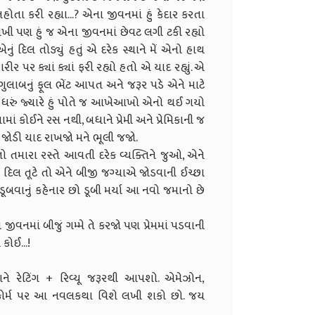
તા કરી રહ્યા...? એના જીવનમાં હું કેદાર કરતા
ી પણ હું જ એના જીવનમાં છેવટ લગી ટકી રહ્યો
એનું દિલ તોડ્યું હતું એ દરેક સ્થાને મેં એનો હાથ
પર ક્યાં ક્યાં ફરી રહ્યો હતો એ યાદ રહ્યું. એ
ે ગુલાબનું ફૂલ ભેંટ આપત અને જરૂર પડે એને માટે
ટ ધરું જ્યારે હું પોતે જ આખેઆખો એનો થઈ ગયો
ાં કોઈને રસ નથી, બધાને પ્રેમી અને પ્રેમિકાની જ
જોડી યાદ રાખજો મને ભૂલી જજો.
 તમારા રસ્તે આવતી દરેક વ્યક્તિને જુઓ, એને
ર દિલ તૂટે તો એને બીજી જગ્યાએ જોડવાની ઈચ્છા
ં ડૂબવાનું કહેનાર છો ડૂબી મર્યા આ નવો જમાનો છે
નમાં બીજું ગમ્મે તે કરજો પણ પ્રેમમાં પડવાની
કોઈ...!
ને રેટિંગ + રિવ્યૂ જરૂરથી આપશો. એમેઝોન,
લેટફોર્મ પર આ નવલકથા વિશે લખી શકો છો. જય