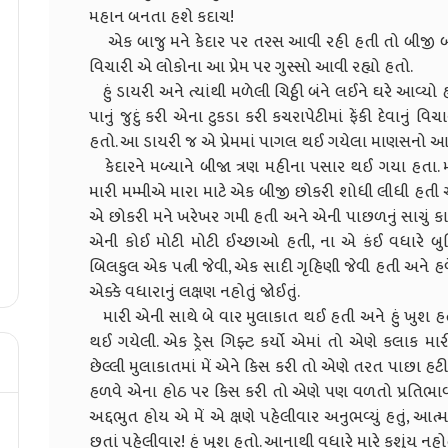
મહાન બનતા હશે કદાચ!
એક બાજુ મને કેદાર પર તરસ આવી રહી હતી તો બીજી બા
વિચારી એ લોકોના આ પ્રેમ પર ગુસ્સો આવી રહ્યો હતો.
હું ડાયરી અને ત્યાંથી મળેલી ચિઠ્ઠી બંને લઈને ઘરે આવ્યો
પાનું જુદું કરી એના ટુકડા કરી કચરાપેટીમાં ફેંકી દેવાનું 
હતો. આ ડાયરી જ એ પ્રેમમાં પાગલ થઈ ગયેલા માણસનો આ
કેદારને મળ્યાને બીજા ત્રણ મહીના પસાર થઈ ગયા હતા. મા
મારી મમ્મીએ મારા માટે એક બીજી છોકરી શોધી લીધી હતી 
એ છોકરી મને ખરેખર ગમી હતી અને એની પાછળનું સાચું કાર
એની કોઈ મોટી મોટી ઈચ્છાઓ હતી, ના એ કંઈ વધારે બુધ
બિલકુલ એક પત્ની જેવી, એક સાદી ગૃહિણી જેવી હતી અને હવે
એક્કે વધારાનું લક્ષણ નહોતું જોઈતું.
મારી એની સાથે બે વાર મુલાકાત થઈ હતી અને હું ખુશ હત
થઈ ગયેલી. એક ડ્રેસ ગિફ્ટ કર્યો એમાં તો એણે કલાક મા
છેલ્લી મુલાકાતમાં મેં એને કિસ કરી તો એણે તરત પાછા હટી જઈ
હળવે એના હોઠ પર કિસ કરી તો એણે પણ વળતો પ્રતિભાવ આપ
અદ્દભુત હોય એ મેં એ ક્ષણે પહેલીવાર અનુભવ્યું હતું, આત્મ
છતાં પહેલીવાર! હું ખુશ હતો. આનાથી વધારે મારે કશુંય નહોત