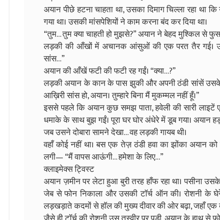
अयान पीछे हटना चाहता था, उसका दिमाग चिल्ला रहा था कि य
गया था। उसकी मांसपेशियों ने काम करना बंद कर दिया था।
“तुम… तुम क्या चाहती हो मुझसे?” अयान ने बेहद मुश्किल से फुसफ
लड़की की आँखों में अचानक आंसुओं की एक परत तैर गई। उसन
सांस…”
अयान की आँखें फटी की फटी रह गईं। “क्या…?”
लड़की अयान के कान के पास झुकी और अपनी ठंडी सांसें उसके गल
आख़िरी सांस हो, अयान। तुम्हारे बिना मैं मुकम्मल नहीं हूँ।”
इससे पहले कि अयान कुछ समझ पाता, हवेली की सारी लाइट
धमाके के साथ बुझ गईं। पूरा घर घोर अंधेरे में डूब गया। अयान ह
जब उसने दोबारा सामने देखा… वह लड़की गायब थी।
वहाँ कोई नहीं था। बस एक तेज़ ठंडी हवा का झोंका अयान क
लगी— “मैं वापस आऊंगी… हमेशा के लिए…”
क्लाइमेक्स ट्विस्ट
अयान ज़मीन पर लेटा हुआ बुरी तरह हाँफ रहा था। पसीना उसके
जेब से फोन निकाला और उसकी टॉर्च ऑन की। रोशनी के घेरे
लड़खड़ाते कदमों से हॉल की मुख्य दीवार की ओर बढ़ा, जहाँ एक ब
जैसे ही टॉर्च की रोशनी उस तस्वीर पर पड़ी, अयान के हाथ से 