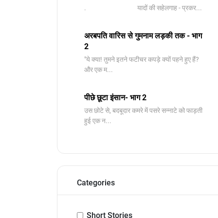
. यादों की सहेलगाह - प्रकर...
अरबपति वारिस से गुमनाम लड़की तक - भाग
2
"ये क्या! तुमने इतने फटीचर कपड़े क्यों पहने हुए हैं?
और एक म...
पीछे छूटा इंसान- भाग 2
उस छोटे से, बदबूदार कमरे में पसरे सन्नाटे को फाड़ती
हुई एक न...
Categories
Short Stories