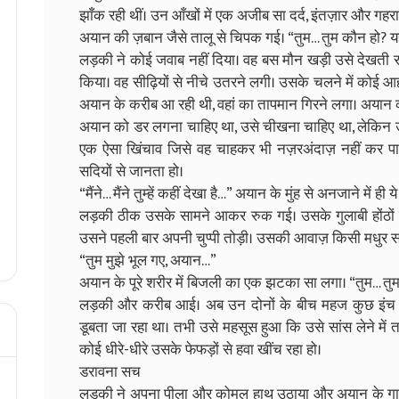
झाँक रही थीं। उन आँखों में एक अजीब सा दर्द, इंतज़ार और गहर
अयान की ज़बान जैसे तालू से चिपक गई। “तुम… तुम कौन हो? यहा
लड़की ने कोई जवाब नहीं दिया। वह बस मौन खड़ी उसे देखती र
किया। वह सीढ़ियों से नीचे उतरने लगी। उसके चलने में कोई आहट 
अयान के करीब आ रही थी, वहां का तापमान गिरने लगा। अयान को 
अयान को डर लगना चाहिए था, उसे चीखना चाहिए था, लेकिन
एक ऐसा खिंचाव जिसे वह चाहकर भी नज़रअंदाज़ नहीं कर प
सदियों से जानता हो।
“मैंने… मैंने तुम्हें कहीं देखा है…” अयान के मुंह से अनजाने में ह
लड़की ठीक उसके सामने आकर रुक गई। उसके गुलाबी होंठों 
उसने पहली बार अपनी चुप्पी तोड़ी। उसकी आवाज़ किसी मधुर सं
“तुम मुझे भूल गए, अयान…”
अयान के पूरे शरीर में बिजली का एक झटका सा लगा। “तुम… तुम
लड़की और करीब आई। अब उन दोनों के बीच महज कुछ इंच 
डूबता जा रहा था। तभी उसे महसूस हुआ कि उसे सांस लेने में 
कोई धीरे-धीरे उसके फेफड़ों से हवा खींच रहा हो।
डरावना सच
लड़की ने अपना पीला और कोमल हाथ उठाया और अयान के गाल को