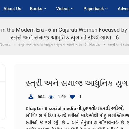
About Us
Books 
Videos 
Paperback 
Adver
 in the Modern Era - 6 in Gujarati Women Focused by
સ્ત્રી અને સમાજ આધુનિક યુગ ની સંઘર્ષ ગાથા - 6
 Novels
સ્ત્રી અને સમાજ આધુનિક યુગ ની સંઘર્ષ ગાથા - 6 - Novels
સ્ત્રી અને સમ
સ્ત્રી અને સમાજ આધુનિક યુગ ની
904
1.9k
1
Chapter 6 social media નો દુરુપયોગ કરતી સ્ત્રીઓ
સોશિયલ મીડિયા આજે સ્ત્રીઓ માટે સૌથી મોટું સશક્તિકરણન
સ્ત્રીઓ જ કરી રહી છે – અને તેનુંપ્રમાણ ચોંકાવનારું 