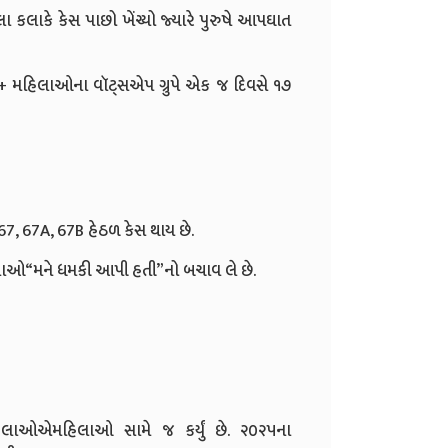
લ્લા કલાકે કેસ પાછો ખેંચ્યો જ્યારે પુરુષે આપઘાત
 –૩૦+ મહિલાઓના વૉટ્સએપ ગ્રુપે એક જ દિવસે ૧૭
, 67A, 67B હેઠળ કેસ થાય છે.
મહિલાઓ“મને ધમકી આપી હતી”નો બચાવ લે છે.
 મહિલાઓએમહિલાઓ સામે જ કર્યું છે. ૨૦૨૫ના