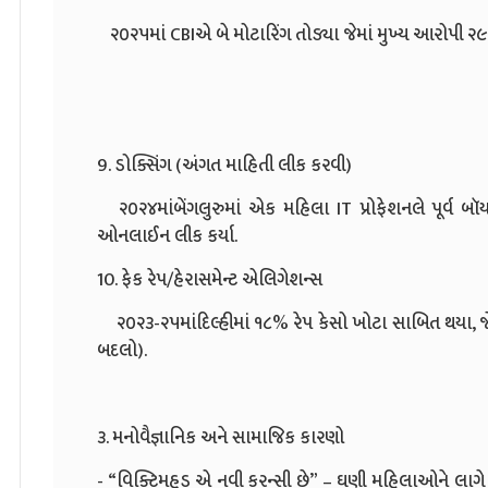
૨૦૨૫માં CBIએ બે મોટારિંગ તોડ્યા જેમાં મુખ્ય આરોપી ૨
9. ડોક્સિંગ (અંગત માહિતી લીક કરવી)
૨૦૨૪માંબેંગલુરુમાં એક મહિલા IT પ્રોફેશનલે પૂર્વ બૉયફ્રે
ઓનલાઈન લીક કર્યા.
10. ફેક રેપ/હેરાસમેન્ટ એલિગેશન્સ
૨૦૨૩-૨૫માંદિલ્હીમાં ૧૮% રેપ કેસો ખોટા સાબિત થયા, 
બદલો).
૩. મનોવૈજ્ઞાનિક અને સામાજિક કારણો
- “વિક્ટિમહૂડ એ નવી કરન્સી છે” – ઘણી મહિલાઓને લાગે છે