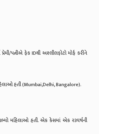
વ પ્રેમી/પત્નીએ ફેક IDથી અશ્લીલફોટો મોર્ફ કરીને
મહિલાઓ હતી (Mumbai,Delhi, Bangalore).
ભ્યો મહિલાઓ હતી. એક કેસમાં એક ૨૩વર્ષની