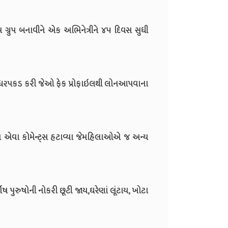
ુપ બનાવીને એક અભિનેત્રીને ૪૫ દિવસ સુધી
રપકડ કરી જેઓ ફેક પ્રોફાઇલથી લોનઆપવાના
એવા કોમેન્ટ્સ હટાવ્યા જેમહિલાઓએ જ અન્ય
પુરુષોની નોકરી છૂટી જાય,ઘરેણાં લૂંટાય, ખોટા