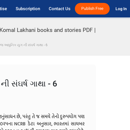
tise
Subscription
Contact Us
Publish Free
Log In 
 Komal Lakhani books and stories PDF |
ાજ આધુનિક યુગ ની સંઘર્ષ ગાથા - 6
 સંઘર્ષ ગાથા - 6
ુંસાધન છે, પરંતુ તે જ સમયે તેનો દુરુપયોગ પણ
છે. ૨૦૨૫ના NCRB ડેટા અનુસાર, ભારતમાં સાયબર