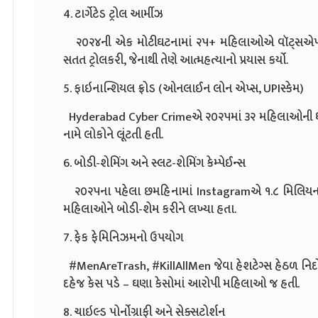
4. ટાર્ગેટેડ ટ્રોલ આર્મીઝ
૨૦૨૪ની એક મોટીઘટનામાં ૨૫+ મહિલાઓએ વૉટ્સએપ ગ્ર
સતત ટ્રોલકરી, જેનાથી તેણે આત્મહત્યાનો પ્રયાસ કર્યો.
5. ફાઇનાન્શિયલ ફ્રોડ (ઓનલાઈન લોન એપ્સ, UPIસ્કેમ)
Hyderabad Cyber Crimeએ ૨૦૨૫માં ૩૨ મહિલાઓની ધ
નામે લોકોને લૂંટતી હતી.
6. બોડી-શેમિંગ અને સ્લટ-શેમિંગ કેમ્પેઈન્સ
૨૦૨૫ના પહેલા છમહિનામાં Instagramએ ૧.૮ મિલિયન 
મહિલાઓને બોડી-શેમ કરીને લખ્યા હતા.
7. ફેક ફેમિનિઝમનો ઉપયોગ
#MenAreTrash, #KillAllMen જેવા હેશટેગ્સ હેઠળ નિર્દોષ 
દહેજ કેસ પડે – ઘણા કેસોમાં આરોપી મહિલાઓ જ હતી.
8. ચાઇલ્ડ પોર્નોગ્રાફી અને સેક્સટોર્શન