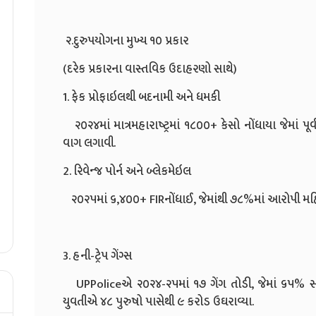
૨.દુરુપયોગના મુખ્ય ૧૦ પ્રકાર
(દરેક પ્રકારના વાસ્તવિક ઉદાહરણો સાથે)
1. ફેક પ્રોફાઇલથી બદનામી અને ધમકી
૨૦૨૪માં માત્રમહારાષ્ટ્રમાં ૧૮૦૦+ કેસો નોંધાયા જેમાં પૂર્
વાગ લગાવી.
2. રિવેન્જ પોર્ન અને બ્લેકમેઇલ
૨૦૨૫માં ૬,૪૦૦+ FIRનોંધાઈ, જેમાંથી ૭૮%માં આરોપી 
3. હની-ટ્રેપ ગેંગ્સ
UPPoliceએ ૨૦૨૪-૨૫માં ૧૭ ગેંગ તોડી, જેમાં ૬૫% સ
યુવતીએ ૪૮ પુરુષો પાસેથી ૯ કરોડ ઉઘરાવ્યા.