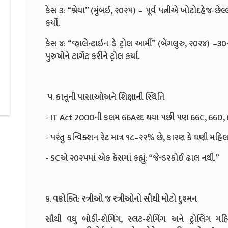
કેસ ૩: “શ્રેયા” (મુંબઈ, ૨૦૨૫) – પૂર્વ પત્નીએ ખોટોદહેજ-છે
કર્યો.
કેસ ૪: “વ્હાલેન્ટાઇન ડે ટ્રોલ આર્મી” (બેંગલુરુ, ૨૦૨૪)
પુરુષોને ટાર્ગેટ કરીને ટ્રોલ કર્યા.
૫. કાનૂની પાસાઓઅને શિક્ષાની સ્થિતિ
- IT Act 2000ની કલમ 66Aરદ થયા પછી પણ 66C, 66D, 67
- પરંતુ કન્વિક્શન રેટ માત્ર ૧૮–૨૨% છે, કારણ કે ઘણી 
- SCએ ૨૦૨૫માં એક કેસમાં કહ્યું: “જેન્ડરકોઈ ઢાલ નથી.”
૬. વક્રોક્તિ: સ્ત્રીઓ જ સ્ત્રીઓનો સૌથી મોટો દુશ્મન
સૌથી વધુ બોડી-શેમિંગ, સ્લટ-શેમિંગ અને ટ્રોલિંગ