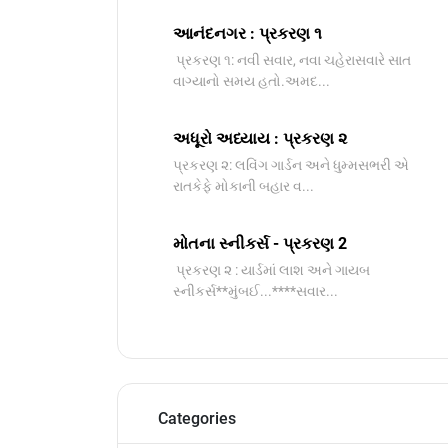
આનંદનગર : પ્રકરણ ૧
પ્રકરણ ૧: નવી સવાર, નવા ચહેરાસવારે સાત
વાગ્યાનો સમય હતો.અમદ...
અધૂરો અધ્યાય : પ્રકરણ ૨
પ્રકરણ ૨: લવિંગ ગાર્ડન અને ધુમ્મસભરી એ
રાતકેફે મોકાની બહાર વ...
મોતના સ્નીકર્સ - પ્રકરણ 2
પ્રકરણ ૨ : યાર્ડમાં લાશ અને ગાયબ
સ્નીકર્સ**મુંબઈ...****સવાર...
Categories