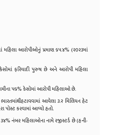
ં મહિલા આરોપીઓનું પ્રમાણ ૬૫.૪% (૨૦૨૩માં
ેસોમાં ફરિયાદી પુરુષ છે અને આરોપી મહિલા
બદનામીના ૫૬% કેસોમાં આરોપી મહિલાઓ છે.
ભારતમાંથીહટાવવામાં આવેલા ૩.૨ મિલિયન હેટ
વારા પોસ્ટ કરવામાં આવ્યો હતો.
ી ૩૪% નંબર મહિલાઓના નામે રજીસ્ટર્ડ છે (હની-