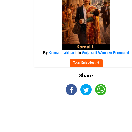
By
Komal Lakhani
In
Gujarati Women Focused
Total Episodes : 6
Share