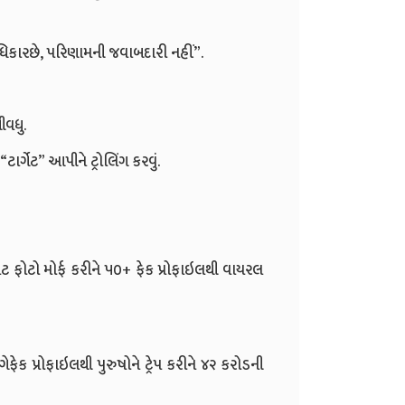
ધિકારછે, પરિણામની જવાબદારી નહીં”.
ીવધુ.
ટાર્ગેટ” આપીને ટ્રોલિંગ કરવું.
મેટ ફોટો મોર્ફ કરીને ૫૦+ ફેક પ્રોફાઇલથી વાયરલ
ફેક પ્રોફાઇલથી પુરુષોને ટ્રેપ કરીને ૪૨ કરોડની