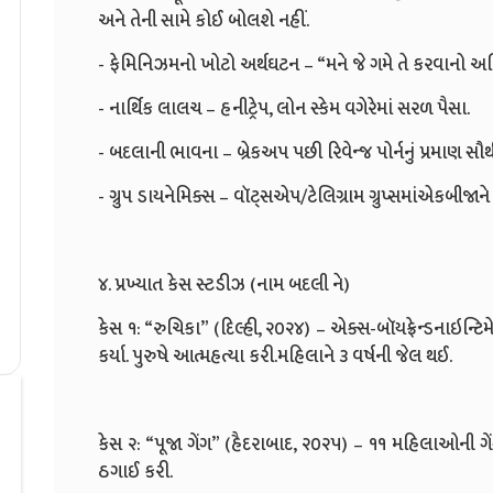
અને તેની સામે કોઈ બોલશે નહીં.
- ફેમિનિઝમનો ખોટો અર્થઘટન – “મને જે ગમે તે કરવાનો અ
- નાર્થિક લાલચ – હનીટ્રેપ, લોન સ્કેમ વગેરેમાં સરળ પૈસા.
- બદલાની ભાવના – બ્રેકઅપ પછી રિવેન્જ પોર્નનું પ્રમાણ સૌથ
- ગ્રુપ ડાયનેમિક્સ – વૉટ્સએપ/ટેલિગ્રામ ગ્રુપ્સમાંએકબીજાને “
૪. પ્રખ્યાત કેસ સ્ટડીઝ (નામ બદલી ને)
કેસ ૧: “રુચિકા” (દિલ્હી, ૨૦૨૪) – એક્સ-બૉયફ્રેન્ડનાઇન્ટિ
કર્યા. પુરુષે આત્મહત્યા કરી.મહિલાને ૩ વર્ષની જેલ થઈ.
કેસ ૨: “પૂજા ગેંગ” (હૈદરાબાદ, ૨૦૨૫) – ૧૧ મહિલાઓની ગેંગે
ઠગાઈ કરી.