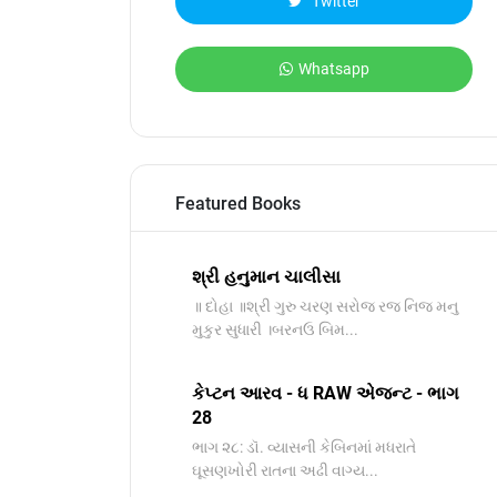
Twitter
Whatsapp
Featured Books
શ્રી હનુમાન ચાલીસા
॥ દોહા ॥શ્રી ગુરુ ચરણ સરોજ રજ નિજ મનુ
મુકુર સુધારી ।બરનઉ બિમ...
કેપ્ટન આરવ - ધ RAW એજન્ટ - ભાગ
28
ભાગ ૨૮: ડૉ. વ્યાસની કેબિનમાં મધરાતે
ઘૂસણખોરી રાતના અઢી વાગ્ય...