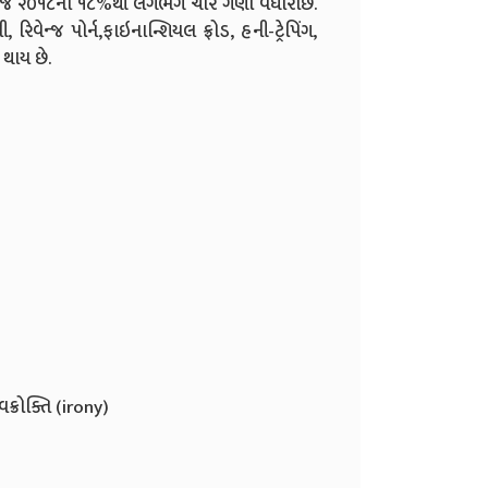
 – જે ૨૦૧૮ના ૧૮%થી લગભગ ચાર ગણો વધારોછે.
િવેન્જ પોર્ન,ફાઇનાન્શિયલ ફ્રોડ, હની-ટ્રેપિંગ,
 થાય છે.
ક્રોક્તિ (irony)