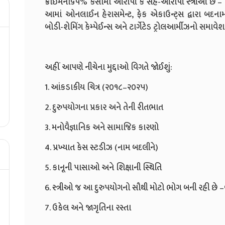
ક્રાઇમના૬૫% કેસોમાં આરોપી કે સહ-આરોપી સ્ત્રીઓ છે
આમાં ઓનલાઈન હેરાસમેન્ટ, ફેક એકાઉન્ટ્સ દ્વારા બદનામી, ર
બોડી-શેમિંગ કેમ્પેઈન્સ અને ટાર્ગેટેડ ટ્રોલઆર્મીઝનો સમાવેશ
અહીં આપણે નીચેના મુદ્દાઓ વિગતે જોઈશું:
1. આંકડાકીય ચિત્ર (૨૦૧૮–૨૦૨૫)
2. દુરુપયોગના પ્રકાર અને તેની રીતભાત
3. મનોવૈજ્ઞાનિક અને સામાજિક કારણો
4. પ્રખ્યાત કેસ સ્ટડીઝ (નામ બદલીને)
5. કાનૂની પાસાઓ અને શિક્ષાની સ્થિતિ
6. સ્ત્રીઓ જ આ દુરુપયોગનો સૌથી મોટો ભોગ બની રહી છે –વ
7. ઉકેલ અને જાગૃતિના રસ્તા