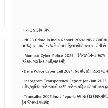
૧. આંકડાકીય ચિત્ર
- NCRB Crime in India Report 2024: સાયબરક્રાઇમમા
૫૯%). આમાંથી ૪૨% કેસોમાં મહિલાઓએકલા આરોપી છે.
- Mumbai Cyber Police 2025: રિવેન્જપોર્નના ૭૮% ક
(એક્સ-ગર્લફ્રેન્ડ, પત્ની,સહકર્મી).
- Delhi Police Cyber Cell 2024: ફેકપ્રોફાઇલ દ્વારા 
- Instagram Transparency Report Jan–Jun 2025: 
સ્પીચ/બુલિંગ કન્ટેન્ટમાંથી ૪૮% કન્ટેન્ટ મહિલાએકાઉન્ટ્સ દ્
- Truecaller 2025 India Report: સ્પામ/ફ્રોડકોલ્સમાંથ
ટ્રેપ ગેંગ્સમાં વધારો).