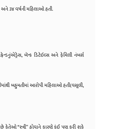
૯ અને ૩૪ વર્ષની મહિલાઓ હતી.
ન્ડનુંએડ્રેસ, બૅન્ક ડિટેઇલ્સ અને ફેમિલી નંબર્સ
જેમાંથી બહુમતીમાં આરોપી મહિલાઓ હતી(વસૂલી,
 કેતેઓ “સ્ત્રી” હોવાને કારણે કંઈ પણ કરી શકે