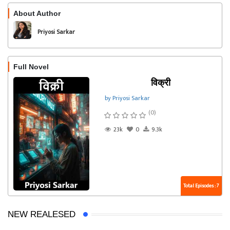
About Author
Follow
Priyosi Sarkar
Full Novel
विक्री
by Priyosi Sarkar
(0)
23k
0
9.3k
Total Episodes : 7
NEW REALESED