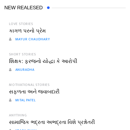
NEW REALESED
LOVE STORIES
કાગળ પરનો પ્રેમ
MAYUR CHAUDHARY
SHORT STORIES
શિક્ષક: ફરજનો યોદ્ધા કે આરોપી
ANURADHA
MOTIVATIONAL STORIES
સફળતા અને જવાબદારી
MITAL PATEL
ANYTHING
સામાજિક ભદ્રતા અભદ્રતા વિશે પ્રશ્નોતરી