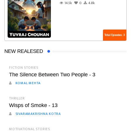
14.5k
0
4.8k
Total Episodes : 3
NEW REALESED
FICTION STORIES
The Silence Between Two People - 3
KOMAL MEHTA
THRILLER
Wisps of Smoke - 13
SIVARAMAKRISHNA KOTRA
MOTIVATIONAL STORIES