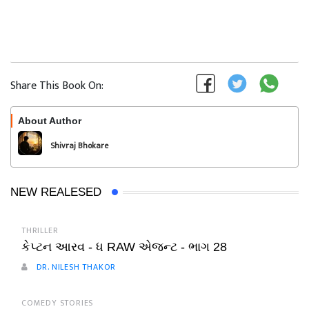
Share This Book On:
About Author
Follow
Shivraj Bhokare
NEW REALESED
THRILLER
કેપ્ટન આરવ - ધ RAW એજન્ટ - ભાગ 28
DR. NILESH THAKOR
COMEDY STORIES