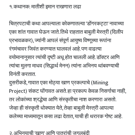
१. कथानक: मातीशी इमान राखणारा लढा
चित्रपटाची कथा आपल्याला कोकणातल्या 'डोंगरकट्टा' नावाच्या
एका शांत गावात घेऊन जाते. तिथे राहतात बाबुली मेस्त्री (दिलीप
प्रभावळकर), ज्यांनी आपलं संपूर्ण आयुष्य विष्णूच्या रूपांना
रंगमंचावर जिवंत करण्यात घालवलं आहे. पण वाढत्या
वयोमानानुसार त्यांची दृष्टी अधू होत चालली आहे. डॉक्टर आणि
त्यांचा मुलगा माधव (सिद्धार्थ मेनन) त्यांना अभिनय थांबवण्याची
विनंती करतात.
दुसरीकडे, गावात एका मोठ्या खाण प्रकल्पाचे (Mining
Project) संकट घोंगावत असते. हा प्रकल्प केवळ निसर्गाचा नाही,
तर लोकांच्या श्रद्धेचा आणि संस्कृतीचा नाश करणारा असतो.
जेव्हा ही संस्कृती धोक्यात येते, तेव्हा बाबुली मेस्त्री आपल्या
कलेच्या माध्यमातून कसा लढा देतात, याची ही थरारक गोष्ट आहे.
२. अभिनयाची 'खाण' आणि पात्रांची जुगलबंदी