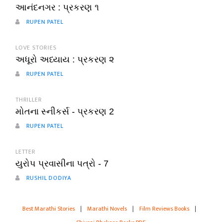
આનંદનગર : પ્રકરણ ૧
RUPEN PATEL
LOVE STORIES
અધૂરો અધ્યાય : પ્રકરણ ૨
RUPEN PATEL
THRILLER
મોતના સ્નીકર્સ - પ્રકરણ 2
RUPEN PATEL
LETTER
યુરોપ પ્રવાસીના પત્રો - 7
RUSHIL DODIYA
Best Marathi Stories
|
Marathi Novels
|
Film Reviews Books
|