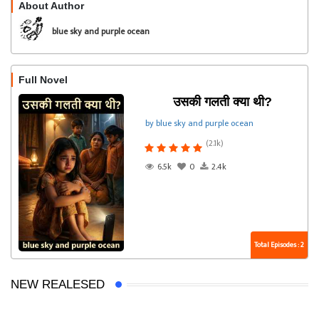
About Author
Follow
blue sky and purple ocean
Full Novel
उसकी गलती क्या थी?
by blue sky and purple ocean
(2.1k)
6.5k
0
2.4k
Total Episodes : 2
NEW REALESED