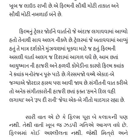
ખૂબ જ લાઉડ રાખી છે. એ ફિલ્મની સૌથી મોટી તાકાત અને
સૌથી મોટી નબળાઈ બંને છે.
ફિલ્મનું ટ્રેલર જોઈને વાર્તાનો જે અંદાજ લગાવવામાં આવ્યો
હતો તેનાથી સાવ અલગ નીકળે છે. ટ્રેલરમાં જે બતાવવામાં આવ્યું
હતું તે માત્ર દર્શકોને મુંઝવણમાં મૂકવા માટે જ હતું. ફિલ્મની
અસલી વાર્તા અલગ જ દિશામાં આગળ વધે છે, આમ છતાં
આયુષ્માન ની હાજરી અને હળવી કોમેડીના કારણે ફિલ્મ ક્યાંક
ને ક્યાંક મનોરંજન પૂરું પાડે છે. ગેરસમજો વચ્ચે એકાદ-બે
જગ્યાએ જોરદાર હાસ્ય પણ આવી જાય છે. સંગીતની વાત કરીએ
તો અનેક સંગીતકારોની હાજરી છતાં ફક્ત 'હમને દિલ વહી
લગાયા' અને 'રૂપ દી રાની' જેવા એક-બે ગીતો યાદગાર રહ્યા છે.
સારી વાત એ છે કે ફિલ્મ પૂરા બે કલાકની પણ
નથી. તેથી વાર્તા ખૂબ જ ઝડપી ગતિએ આગળ વધે છે.
ફિલ્મમાં કોઈ અશ્લીલતા નથી. જેથી મિત્રો અને