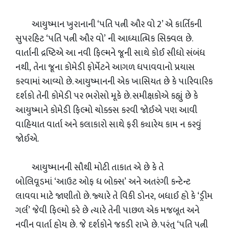
આયુષ્માન ખુરાનાની ‘પતિ પત્ની ઔર વો 2’ એ કાર્તિકની
સુપરહિટ ‘પતિ પત્ની ઔર વો’ ની આધ્યાત્મિક સિક્વલ છે.
વાર્તાની દ્રષ્ટિએ આ નવી ફિલ્મને જૂની સાથે કોઈ સીધો સંબંધ
નથી, તેના જૂના કોમેડી ફોર્મેટને આગળ ધપાવવાનો પ્રયાસ
કરવામાં આવ્યો છે. આયુષ્માનની એક ખાસિયત છે કે પારિવારિક
દર્શકો તેની કોમેડી પર ભરોસો મૂકે છે. સમીક્ષકોએ કહ્યું છે કે
આયુષ્માને કોમેડી ફિલ્મો ચોક્કસ કરવી જોઈએ પણ આવી
વાહિયાત વાર્તા અને કલાકારો સાથે ફરી ક્યારેય કામ ન કરવું
જોઈએ.
આયુષ્માનની સૌથી મોટી તાકાત એ છે કે તે
બોલિવૂડમાં ‘આઉટ ઓફ ધ બોક્સ’ અને અતરંગી કન્ટેન્ટ
લાવવા માટે જાણીતો છે. જ્યારે તે વિકી ડોનર, બધાઈ હો કે ‘ડ્રીમ
ગર્લ’ જેવી ફિલ્મો કરે છે ત્યારે તેની પાછળ એક મજબૂત અને
નવીન વાર્તા હોય છે. જે દર્શકોને જકડી રાખે છે. પરંતુ ‘પતિ પત્ની