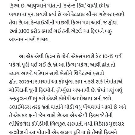
ફિલ્મ છે, આયુષ્માને પોતાની ‘કન્ટેન્ટ કિંગ’ વાળી ઈમેજ
બચાવવા પૂરા પ્રયત્નો કર્યા છે અને કેટલાક સીન્સ ખરેખર હસાવે
તેવા છે. આ ફ્રેન્ચાઈઝીની પાછલી ફિલ્મ પણ આવી જ હોવા
છતાં રૂ.100 કરોડ કમાઈ ગઈ હતી એટલે આ ફિલ્મને બહુ
બદનામ ન કરી શકાય.
આ એક એવી ફિલ્મ છે જેની એક્સપાયરી ડેટ 10-15 વર્ષ
પહેલાં પૂરી થઈ ગઈ છે. જો આ ફિલ્મ પહેલાં આવી હોત તો
કદાચ આખો પરિવાર સાથે બેસીને થિયેટરમાં હસતો
હોત. ૨૦૨૬ના સમયમાં આ ફોર્મ્યુલા કામ ન કરી શકે. નિર્માતાએ
ગોવિંદાની જૂની ફિલ્મોની ફોર્મ્યુલા અપનાવી છે. જેમાં ઘણું બધું
કન્ફ્યુઝન ઊભું કરો એટલે કોમેડી આપોઆપ બની જશે.
ક્લાઈમેક્સ તરફ જતાં વાર્તાને થોડી વધુ ખેંચવામાં આવી છે અને
તે એક કટાક્ષની જેમ ચાલે છે. આ એક એવી ફિલ્મ જે તેની
લોજિકલેસ કોમેડીથી બિલકુલ શરમાતી નથી. નિર્દેશક મુદસ્સર
અઝીઝની આ પોતાની એક અલગ દુનિયા છે. તેમણે ફિલ્મને