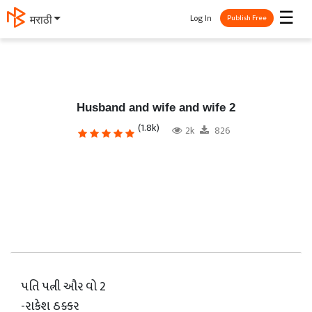
☰
Log In
मराठी
Publish Free
Husband and wife and wife 2
(1.8k)
2k
826
પતિ પત્ની ઔર વો 2
-રાકેશ ઠક્કર