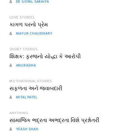
ER GOPAL SARAIYA
LOVE STORIES
કાગળ પરનો પ્રેમ
MAYUR CHAUDHARY
SHORT STORIES
શિક્ષક: ફરજનો યોદ્ધા કે આરોપી
ANURADHA
MOTIVATIONAL STORIES
સફળતા અને જવાબદારી
MITAL PATEL
ANYTHING
સામાજિક ભદ્રતા અભદ્રતા વિશે પ્રશ્નોતરી
YEASH SHAH