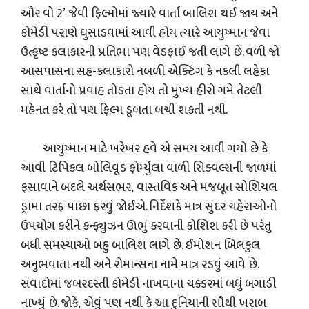
ઔર વો 2’ જેવી ફિલ્મોમાં જ્યારે વાર્તા બાલિશ થઈ જાય અને
કોમેડી પરાણે ઘુસાડવામાં આવી હોય ત્યારે આયુષ્માન જેવા
ઉત્કૃષ્ટ કલાકારની પ્રતિભા પણ વેડફાઈ જતી લાગે છે. વળી જો
આસપાસના સહ-કલાકારો નબળી એક્ટિંગ કે નકલી લહેકા
સાથે વાર્તાનો પ્રવાહ તોડતા હોય તો મુખ્ય હીરો ગમે તેટલી
મહેનત કરે તો પણ ફિલ્મ ડૂબતા બચી શકતી નથી.
આયુષ્માન માટે ખરેખર હવે એ સમય આવી ગયો છે કે
આવી ટિપિકલ બોલિવૂડ ફોર્મ્યુલા વાળી સિક્વલ્સની જાળમાં
ફસાવાને બદલે અર્થસભર, વાસ્તવિક અને મજબૂત સોશિયલ
ડ્રામા તરફ પાછા ફરવું જોઈએ. નિર્દેશકે માત્ર સુંદર ચહેરાઓનો
ઉપયોગ કરીને કન્ફ્યુઝન ઊભું કરવાની કોશિશ કરી છે પરંતુ
બધી સમસ્યાઓ બહુ બાલિશ લાગે છે. ઈમોશન બિલકુલ
અનુભવાતા નથી અને રોમાન્સના નામે માત્ર રડવું આવે છે.
સંવાદોમાં જબરદસ્તી કોમેડી નાખવાના ચક્કરમાં બધું બગાડી
નાખ્યું છે. જોકે, એવું પણ નથી કે આ દુનિયાની સૌથી ખરાબ