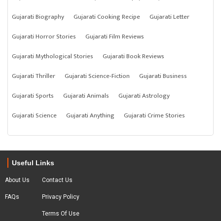
Gujarati Biography
Gujarati Cooking Recipe
Gujarati Letter
Gujarati Horror Stories
Gujarati Film Reviews
Gujarati Mythological Stories
Gujarati Book Reviews
Gujarati Thriller
Gujarati Science-Fiction
Gujarati Business
Gujarati Sports
Gujarati Animals
Gujarati Astrology
Gujarati Science
Gujarati Anything
Gujarati Crime Stories
Useful Links
About Us
Contact Us
FAQs
Privacy Policy
Terms Of Use