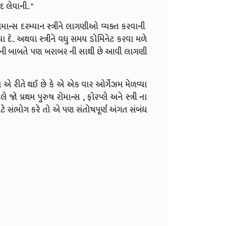
લેવાની.. "
 દરમ્યાન સ્ત્રીને લાગણીઓ વ્યક્ત કરવાની
રવા દે.. અથવા સ્ત્રીને વધુ સમય ડોમિનેટ કરવા મળે
ગ ની બાબતે પણ બરાબર ની સાથી છે આવી લાગણી
વારા એ રીતે થઈ છે કે એ એક વાર ઓર્ગેઝમ મેળવ્યા
ો પ્રથમ પુરુષ રોમાન્સ , ફોરપ્લે અને સ્ત્રી ના
ાટે સંભોગ કરે તો એ પણ સંતોષપૂર્ણ અંગત સંબંધ