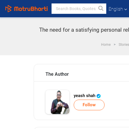
English
The need for a satisfying personal re
Home
Storie
The Author
yeash shah
Follow