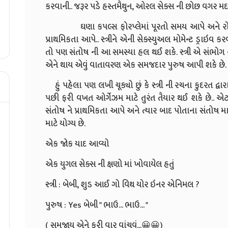
કરવાની.. જરૂર પડે હસ્તમૈથુન, ઓરલ સેક્સ ની છોછ વગર મદદ 
ઘણા કપલ્સ ફોરપ્લેમાં પૂરતો સમય આપે અને રોમાન્સ
પ્રાથમિકતા આપે.. સ્ત્રીને એની સેક્સ્યુઅલ મોમેન્ટ ડ્રાઇવ ક
તો પણ સંતોષ ની આ સમસ્યા હલ થઈ શકે. સ્ત્રી એ સંભો
એને થાય એવું વાતાવરણ એક સમજદાર પુરુષ આપી શકે છે.
હું પહેલા પણ લખી ચૂક્યો છું કે સ્ત્રી ની રચના કુદરત દ્
પછી ફરી વખત ઓર્ગેઝમ માટે તુરંત તૈયાર થઈ શકે છે.. એટલે જ
સંતોષ ને પ્રાથમિકતા આપે અને ત્યાર બાદ પોતાના સંતોષ મ
માટે યોગ્ય છે.
એક જોક યાદ આવ્યો
એક યુગલ સેક્સ ની ક્ષણો માં ખોવાયેલ હતું
સ્ત્રી : બેબી, શુડ આઈ ગો વિથ યોર ઇનર એનિમલ ?
પુરુષ : Yes બેબી " ભાઉ... ભાઉ... "
( સમજાય એને ફરી વાર વાંચવું...😀😀)