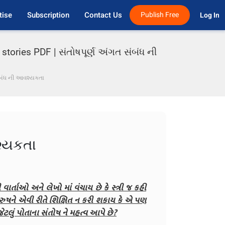
tise
Subscription
Contact Us
Publish Free
Log In 
stories PDF | સંતોષપૂર્ણ અંગત સંબંધ ની
ંબંધ ની આવશ્યકતા
શ્યકતા
ાર્તાઓ અને લેખો માં વંચાય છે કે સ્ત્રી જ કહી
પુરુષને એવી રીતે શિક્ષિત ન કરી શકાય કે એ પણ
ેટલું પોતાના સંતોષ ને મહત્વ આપે છે?