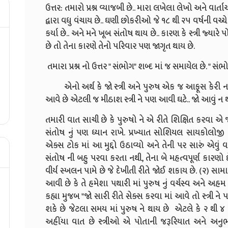
ઉત્તર: તમારો પ્રશ્ન વ્યાજબી છે.. મારા લખેલા લેખો અને વાર્તાઓ 
દ્વારા વધુ વંચાય છે.. ઘણી છોકરીઓ જે ૧૮ થી ૨૫ વર્ષની વચ્
કર્યા છે.. અને મને ખૂબ સંતોષ થાય છે.. કારણ કે સ્ત્રી જ્ય
છે તો તેના કારણે તેનો પરિવાર પણ જાગૃત થાય છે.
તમારા પ્રશ્ન નો ઉત્તર " સંભોગ" શબ્દ માં જ સમાયેલ છે. " 
એનો અર્થ કે જો સ્ત્રી અને પુરુષ એક જ આફૂસ કેરી ના 
આવે છે એટલી જ મીઠાશ સ્ત્રી ને પણ આવી ઘટે.. જો આવું ન થ
તમારી વાત સાચી છે કે પુરુષો ને એ રીતે શિક્ષિત કરવા એ જ
સંતોષ નું પણ ધ્યાન રાખે. પ્રખ્યાત સોશિયલ સાયકોલોજી
એક્સ ટોક માં આ મુદ્દો ઉઠાવ્યો અને તેની પર સારું એવું વક્ત
સંતોષ ની બહુ પરવા કરતા નથી, તેના બે મહત્વપૂર્ણ કારણો છે
વીર્ય સ્ખલન પામે છે જે દેખીતી રીતે જોઈ શકાય છે. (૨) સામાજ
આવી છે કે તે હમેશા પથારી માં પુરુષ નું વર્ચસ્વ અને અહ
કહ્યા મુજબ "જો સારી રીતે સેક્સ કરવા માં આવે તો સ્ત્
શકે છે જેટલા સમય માં પુરુષ ને થાય છે એટલે કે ૨ થી
અહીંયા વાત છે સ્ત્રીઓ એ પોતાની જરૂરિયાત અને અનુભ