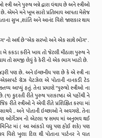
સ્ત્રી અને પુરુષ બન્ને દ્વારા વંચાય છે અને સ્ત્રીઓ
ચે છે.. એમને મને ખૂબ સારો પ્રતિભાવ આપતા મેસેજ
ારે પોતાના સુખ ,શાંતિ અને આનંદ વિશે જાણકાર થાય
સંભોગ" નો અર્થ છે "એક સરખો અને એક સાથે ભોગ" .
બે કકડા કરીને ખાય તો જેટલી મીઠાશ પુરુષ ને
ાય તો સમજી લેવું કે કેરી નો એક ભાગ ખાટો છે.
રૂરી પણ છે.. અને ઇચ્છનીય પણ છે કે એ સ્ત્રી ના
 એક્સપર્ટ ગ્રૅઝ વેટઝેલ એ પોતાની નાનકડી ટેડ
વ્ય આપ્યું હતું. તેના પ્રમાણે "પુરુષો સ્ત્રીઓ ના
. (૧) કુદરતી રીતે પુરુષ પરાકાષ્ઠા એ પહોંચી ને
િક રીતે સ્ત્રીઓ ને એવી રીતે પ્રશિક્ષિત કરવા માં
મ સાચવે .. અને પોતાની ઇચ્છાઓ ને અવગણે.. તેના
રી ને પણ ઓર્ગેઝમ નો એટલા જ સમય માં અનુભવ થઈ
 ૪ મિનિટ માં ( આ આંકડો વધુ પણ હોઈ શકે) પણ
વ વિશે ખુલા દિલ થી પોતાના પાર્ટનર ને વાત