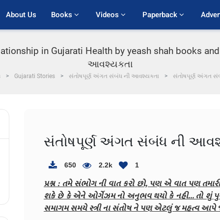
About Us
Books 
Videos 
Paperback 
Adver
lationship in Gujarati Health by yeash shah books and 
આવશ્યકતા
s
Gujarati Stories
સંતોષપૂર્ણ અંગત સંબંધ ની આવશ્યકતા
સંતોષપૂર્ણ અંગત સ
સંતોષપૂર્ણ અંગત સંબંધ ની આવ
650
2.2k
1
પ્રશ્ન : તમે સંભોગ ની વાત કરો છો, પણ એ વાત પણ તમારી વ
શકે છે કે એને ઓર્ગેઝમ નો અનુભવ થયો કે નહી... તો શું 
સમાગમ સમયે સ્ત્રી ના સંતોષ ને પણ એટલું જ મહત્વ આપે જ