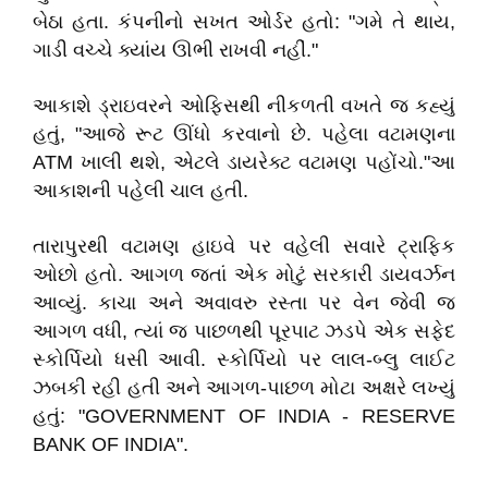
બેઠા હતા. કંપનીનો સખત ઓર્ડર હતો: "ગમે તે થાય,
ગાડી વચ્ચે ક્યાંય ઊભી રાખવી નહીં."
આકાશે ડ્રાઇવરને ઓફિસથી નીકળતી વખતે જ કહ્યું
હતું, "આજે રૂટ ઊંધો કરવાનો છે. પહેલા વટામણના
ATM ખાલી થશે, એટલે ડાયરેક્ટ વટામણ પહોંચો."આ
આકાશની પહેલી ચાલ હતી.
તારાપુરથી વટામણ હાઇવે પર વહેલી સવારે ટ્રાફિક
ઓછો હતો. આગળ જતાં એક મોટું સરકારી ડાયવર્ઝન
આવ્યું. કાચા અને અવાવરુ રસ્તા પર વેન જેવી જ
આગળ વધી, ત્યાં જ પાછળથી પૂરપાટ ઝડપે એક સફેદ
સ્કોર્પિયો ધસી આવી. સ્કોર્પિયો પર લાલ-બ્લુ લાઈટ
ઝબકી રહી હતી અને આગળ-પાછળ મોટા અક્ષરે લખ્યું
હતું: "GOVERNMENT OF INDIA - RESERVE
BANK OF INDIA".