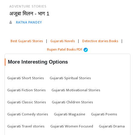
ADVENTURE STORIES
अजूबा मिलन - भाग 1
RATNA PANDEY
Best Gujarati Stories
|
Gujarati Novels
|
Detective stories Books
|
Rupen Patel Books PDF
More Interesting Options
Gujarati Short Stories
Gujarati Spiritual Stories
Gujarati Fiction Stories
Gujarati Motivational Stories
Gujarati Classic Stories
Gujarati Children Stories
Gujarati Comedy stories
Gujarati Magazine
Gujarati Poems
Gujarati Travel stories
Gujarati Women Focused
Gujarati Drama