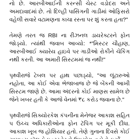
નો છે. આરબીઆઈની કરન્સી ચેસ્ટ વડોદરા અને
અમદાવાદમાં છે. તો દિલ્હી પાસિંગની ગાડીમાં ઓફિસરો
વહેલી સવારે વટામણના કાચા રસ્તા પર શું કરતા હતા?"
તેમણે તરત જ RBI ના રીઝનલ ડાયરેક્ટરને ફોન
જોડ્યો. ત્યાંથી જવાબ આવ્યો: *"મિસ્ટર ચૌહાણ,
આરબીઆઈ ક્યારેય હાઇવે પર ગાડીઓ રોકીને ચેકિંગ
નથી કરતી. આ અમારી સિસ્ટમમાં જ નથી!"
પૃથ્વીરાજે ટેબલ પર હાથ પછાડ્યો, "આ લૂંટારુઓ
નહોતા, આ કોઈ એવા ભેજાબાજ છે જે બેંકની આખી
સિસ્ટમ જાણે છે. આમા અંદરનો કોઈ માણસ સામેલ છે
જેને ખબર હતી કે આજે વેનમાં ₹૮ કરોડ જવાના છે."
પૃથ્વીરાજે સિક્યોરકેશ કંપનીના મેનેજર આકાશ સહિત
૫ ઉચ્ચ અધિકારીઓના ફોન ટૅપિંગ પર મૂકી દીધા.
આકાશ ખૂબ જ હોશિયાર હતો. તેણે ગુનાના દિવસે કોઈ