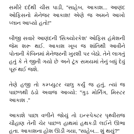
સમીરે દર્દથી ચીસ પાડી, "સાહેબ, આકાશ... આણંદ
ઓફિસનો મેનેજર આકાશ! એણે જ અમને આખો
પ્લાન આપ્યો હતો!"
બીજી સવારે આણંદની 'સિક્યોરકેશ' ઓફિસ હંમેશની
જેમ શરૂ થઈ. આકાશ ખૂબ જ શાંતિથી આવીને
પોતાની કેબિનમાં મેનેજરની ખુરશી પર બેઠો. તેને લાગતું
હતું કે તે જીતી ગયો છે અને ટૂંક સમયમાં તેનું બધું દેવું
પૂરું થઈ જશે.
તેણે હજી તો કમ્પ્યુટર ચાલુ કર્યું જ હતું, ત્યાં જ
પાછળથી ઠંડો અવાજ આવ્યો: "ગુડ મોર્નિંગ, મિસ્ટર
આકાશ ."
આકાશે પાછા વળીને જોયું તો ઇન્સ્પેક્ટર પૃથ્વીરાજ
ચૌહાણ તેની ચેર પાછળ હાથમાં હથકડી લઈને ઊભા
હતા. આકાશના હોશ ઊડી ગયા, "સાહેબ... શું થયું?"