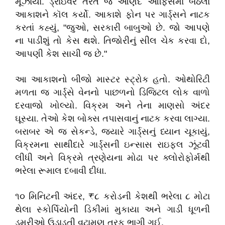
મૂંઝાયા. ડ્રાઇવરે તરત જ આણંદ ઓફિસમાં બેઠેલા
આકાશને કૉલ કર્યો. આકાશે ફોન પર ગાર્ડ્સને નાટક
કરતાં કહ્યું, "જુઓ, સરકારી બાબુઓ છે. જો આપણે
ના પાડીશું તો કેસ થશે. તિજોરીનું સીલ ચેક કરવા દો,
આપણી કેશ સાચી જ છે."
આ આકાશનો બીજો માસ્ટર સ્ટ્રોક હતો. ઓથોરિટી
મળતા જ ગાર્ડ્સે વેનનો પાછળનો ડિજિટલ લોક વાળો
દરવાજો ખોલ્યો. વિક્રમ અને તેના માણસો અંદર
ઘૂસ્યા. તેઓ કેશ બોક્સ તપાસવાનું નાટક કરવા લાગ્યા.
બરાબર એ જ સેકન્ડે, જ્યારે ગાર્ડ્સનું ધ્યાન ચૂકાયું,
વિક્રમના સાથીદારે ગાર્ડ્સની ઇન્સાસ રાઇફલ ઝૂંટવી
લીધી અને વિક્રમે ત્રણેયના મોઢા પર ક્લોરોફોર્મથી
ભરેલા રૂમાલ દબાવી દીધા.
૧૦ મિનિટની અંદર, ₹૮ કરોડની કેશથી ભરેલા ૮ મોટા
થેલા સ્કોર્પિયોની ડિકીમાં મુકાયા અને ગાડી ધૂળની
ડમરીઓ ઉડાડતી વટામણ તરફ ભાગી ગઈ.