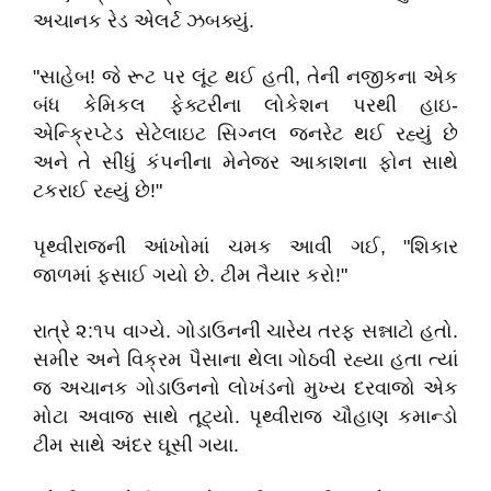
અચાનક રેડ એલર્ટ ઝબક્યું.
"સાહેબ! જે રૂટ પર લૂંટ થઈ હતી, તેની નજીકના એક
બંધ કેમિકલ ફેક્ટરીના લોકેશન પરથી હાઇ-
એન્ક્રિપ્ટેડ સેટેલાઇટ સિગ્નલ જનરેટ થઈ રહ્યું છે
અને તે સીધું કંપનીના મેનેજર આકાશના ફોન સાથે
ટકરાઈ રહ્યું છે!"
પૃથ્વીરાજની આંખોમાં ચમક આવી ગઈ, "શિકાર
જાળમાં ફસાઈ ગયો છે. ટીમ તૈયાર કરો!"
રાત્રે ૨:૧૫ વાગ્યે. ગોડાઉનની ચારેય તરફ સન્નાટો હતો.
સમીર અને વિક્રમ પૈસાના થેલા ગોઠવી રહ્યા હતા ત્યાં
જ અચાનક ગોડાઉનનો લોખંડનો મુખ્ય દરવાજો એક
મોટા અવાજ સાથે તૂટ્યો. પૃથ્વીરાજ ચૌહાણ કમાન્ડો
ટીમ સાથે અંદર ઘૂસી ગયા.