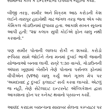
સામાન્ય કૉલ કે ઇન્ટરનેટનો ઉપયોગ નહોતો કર્યો.
બીજી તરફ, સમીર અને વિક્રમ આઠ કરોડની કેશ
લઈને તારાપુર હાઇવેથી ગાઢ જંગલ તરફ જતા એક બંધ
કેમિકલ ગોડાઉનમાં છુપાયા હતા. આકાશે સખત સૂચના
આપી હતી: "૨૪ કલાક સુધી કોઈએ ફોન ચાલુ નથી
કરવાનો."
પણ સમીર પોતાની લાલચ રોકી ન શક્યો. કરોડો
રૂપિયા સામે જોઈને તેના મનમાં દુબઈ ભાગી જવાની
યોજનાઓ બનવા લાગી. રાત્રે ૧:૩૦ વાગ્યે, ગોડાઉનની
અંધારા ખૂણામાં બેસીને તેણે પોતાના પર્સનલ ફોનમાં
વીપીએન (VPN) ચાલુ કર્યું અને ગૂગલ મેપ પર
'અમદાવાદ ટુ દુબઈ ફ્લાઇટ' સર્ચ કરવા લાગ્યો. એટલું
જ નહીં, તેણે સેટેલાઇટ ઇન્ટરનેટ એપ્લિકેશન દ્વારા
આકાશના ફોન પર કનેક્ટ થવાનો પ્રયત્ન કર્યો.
આણંદ ક્રાઇમ બ્રાન્ચના સાયબર સેલના કમ્પ્યુટર પર