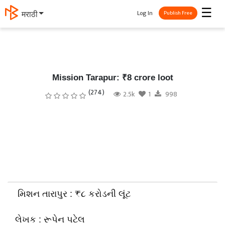
☰
Log In
मराठी
Publish Free
Mission Tarapur: ₹8 crore loot
(274)
2.5k
1
998
મિશન તારાપુર : ₹૮ કરોડની લૂંટ
લેખક : રૂપેન પટેલ