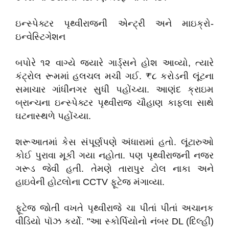
ઇન્સ્પેક્ટર પૃથ્વીરાજની એન્ટ્રી અને માઇક્રો-
ઇન્વેસ્ટિગેશન
બપોરે ૧૨ વાગ્યે જ્યારે ગાર્ડ્સને હોશ આવ્યો, ત્યારે
કંટ્રોલ રૂમમાં હલચલ મચી ગઈ. ₹૮ કરોડની લૂંટના
સમાચાર ગાંધીનગર સુધી પહોંચ્યા. આણંદ ક્રાઇમ
બ્રાન્ચના ઇન્સ્પેક્ટર પૃથ્વીરાજ ચૌહાણ કાફલા સાથે
ઘટનાસ્થળે પહોંચ્યા.
શરૂઆતમાં કેસ સંપૂર્ણપણે અંધારામાં હતો. લૂંટારુઓ
કોઈ પુરાવા મૂકી ગયા નહોતા. પણ પૃથ્વીરાજની નજર
ગરૂડ જેવી હતી. તેમણે તારાપુર ટોલ નાકા અને
હાઇવેની હોટલોના CCTV ફૂટેજ મંગાવ્યા.
ફૂટેજ જોતી વખતે પૃથ્વીરાજે ચા પીતાં પીતાં અચાનક
વીડિયો પૉઝ કર્યો. "આ સ્કોર્પિયોનો નંબર DL (દિલ્હી)