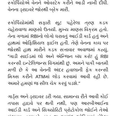
સ્કોર્પિયોએ વેનને ઓવરટેક કરીને આડી નાખી દીધી.
વેનના ડ્રાઇવરે જોરથી બ્રેક મારી.
સ્કોર્પિયોમાંથી સફારી સૂટ પહેરેલા ત્રણ કડક
ચહેરાવાળા માણસો ઉતર્યા. મુખ્ય માણસ વિક્રમ હતો.
તેના ગળામાં RBIનો લોગો ધરાવતું આઈડી કાર્ડ હતું અને
હાથમાં ઓફિશિયલ ફાઈલ હતી. તેણે વેનના કાચ પર
જોરથી હાથ મારીને કડક સત્તાવાર અવાજમાં કહ્યું,
"ગાડી સાઈડમાં લો અને એન્જિન બંધ કરો! હું RBI
કરન્સી ઇન્ટેલિજન્સ વિંગમાંથી છું. અમને પાકી બાતમી
મળી છે કે આ વેનની અંદર હવાલાની ફેક કરન્સી
મિક્સ કરીને ATMમાં લોડ કરવામાં આવી રહી છે.
અમારે હમણાં જ સીલ ચેક કરવું પડશે."
ગાર્ડ્સ અને ડ્રાઇવર ડરી ગયા. સામાન્ય રીતે આવી કોઈ
તપાસ હાઇવે પર થતી નથી, પણ આરબીઆઈના
આઈડી કાર્ડ અને સિક્યોરિટી પ્રોટોકોલ જોઈને તેઓ