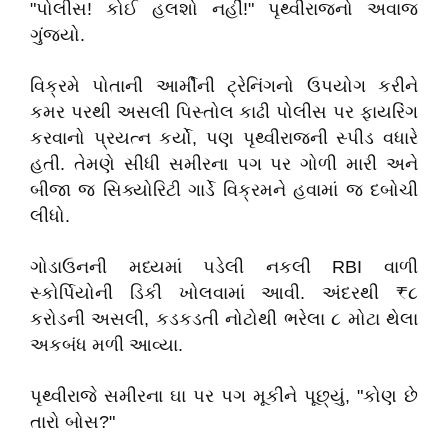
"પોલીસ! કોઈ હલશો નહીં!" પૃથ્વીરાજનો અવાજ
ગુંજ્યો.
વિક્રમે પોતાની આર્મીની ટ્રેનિંગનો ઉપયોગ કરીને
કમર પરથી અસલી પિસ્તોલ કાઢી પોલીસ પર ફાયરિંગ
કરવાનો પ્રયત્ન કર્યો, પણ પૃથ્વીરાજની સ્પીડ વધારે
હતી. તેમણે સીધી સમીરના પગ પર ગોળી મારી અને
બીજા જ સિક્યોરિટી ગાર્ડે વિક્રમને હવામાં જ દબોચી
લીધો.
ગોડાઉનની મધ્યમાં પડેલી નકલી RBI વાળી
સ્કોર્પિયોની ડિકી ખોલવામાં આવી. અંદરથી ₹૮
કરોડની અસલી, કડકડતી નોટોથી ભરેલા ૮ મોટા થેલા
અકબંધ મળી આવ્યા.
પૃથ્વીરાજે સમીરના ઘા પર પગ મૂકીને પૂછ્યું, "કોણ છે
તારો બોસ?"