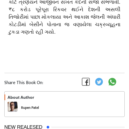
કોર્ટે ત્રણેયને આજીવન સખત કેદની સજા સંભળાવી.
₹૮ કરોડ પૂરેપૂરા રિકવર થઈને દેશની અસલી
તિજોરીમાં પાછા મોકલાયા અને આકાશ જેલની અંધારી
કોટડીમાં બેસીને પોતાના જ વણાયેલા ચક્રવ્યૂહના
ટુકડા ગણતો રહી ગયો.
Share This Book On:
About Author
Follow
Rupen Patel
NEW REALESED