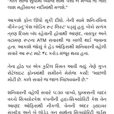
"કાલ સાંજ સુધીમાં વ્યાજ સાથે પૈસા ન મળ્યા તો તારી
લાશ મહીસાગર નદીમાંથી મળશે."
આકાશે ફોન ઊંધો મૂકી દીધો. તેની સામે શનિ-રવિના
વીકેન્ડનું 'કેશ લોડિંગ રૂટ લિસ્ટ' પડ્યું હતું. બેંકો સળંગ
ત્રણ દિવસ બંધ રહેવાની હોવાથી આણંદ, તારાપુર અને
વટામણ રૂટના ATM સવારથી જ ખાલી થઈ જવાના
હતા. આકાશે જોયું કે હેડ ઓફિસથી શનિવારની વહેલી
સવારે આ રૂટ માટે ₹૮ કરોડ મંજૂર થયા હતા.
તેના હોઠ પર એક કુટિલ સ્મિત આવી ગયું. તેણે ગુપ્ત
સેટેલાઇટ ફોનમાંથી સમીરને મેસેજ કર્યો: "માછલી
મોટી છે. કાલે સવારે જ જાળ બિછાવવાની છે."
શનિવારની વહેલી સવારે ૫:૩૦ વાગ્યે, ધુમ્મસની ચાદર
વચ્ચે સિક્યોરકેશ કંપનીની હાઇ-સિક્યોરિટી કેશ વેન
આણંદ ઓફિસથી નીકળી. વેનની અંદર ડ્રાઇવર
સુખદેવ અને બે લોડેડ ગન સાથેના સિક્યોરિટી ગાર્ડ્સ