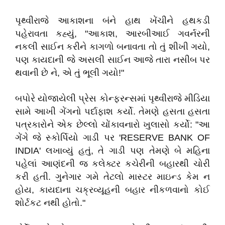
પૃથ્વીરાજે આકાશના બંને હાથ ખેંચીને હથકડી
પહેરાવતા કહ્યું, "આકાશ, આરબીઆઈ ગવર્નરની
નકલી સાઈન કરીને કાગળો બનાવતા તો તું શીખી ગયો,
પણ કાયદાની જે અસલી સાઈન આજે તારા નસીબ પર
થવાની છે ને, એ તું ભૂલી ગયો!"
બપોરે યોજાયેલી પ્રેસ કોન્ફરન્સમાં પૃથ્વીરાજે મીડિયા
સામે આખી ગેંગનો પર્દાફાશ કર્યો. તેમણે હસતા હસતા
પત્રકારોને એક છેલ્લો ચોંકાવનારો ખુલાસો કર્યો: "આ
ગેંગે જે સ્કોર્પિયો ગાડી પર 'RESERVE BANK OF
INDIA' લખાવ્યું હતું, તે ગાડી પણ તેમણે બે મહિના
પહેલાં આણંદની જ કલેક્ટર કચેરીની બહારથી ચોરી
કરી હતી. ગુનેગાર ગમે તેટલો માસ્ટર માઇન્ડ કેમ ન
હોય, કાયદાના ચક્રવ્યૂહની બહાર નીકળવાનો કોઈ
શોર્ટકટ નથી હોતો."