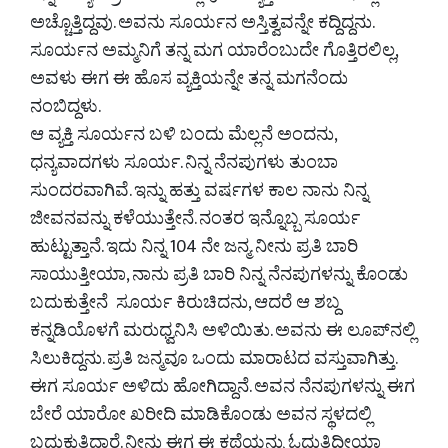
ಅಚ್ಚೊತ್ತಿದ್ದವು. ಅವನು ಸೂರ್ಯನ ಅಸ್ತಿತ್ವವನ್ನೇ ಕದ್ದಿದ್ದನು.
ಸೂರ್ಯನ ಅಮ್ಮನಿಗೆ ತನ್ನ ಮಗ ಯಾರೆಂಬುದೇ ಗೊತ್ತಿರಲಿಲ್ಲ,
ಅವಳು ಈಗ ಈ ಹೊಸ ವ್ಯಕ್ತಿಯನ್ನೇ ತನ್ನ ಮಗನೆಂದು
ನಂಬಿದ್ದಳು.
ಆ ವ್ಯಕ್ತಿ ಸೂರ್ಯನ ಬಳಿ ಬಂದು ಮೆಲ್ಲನೆ ಅಂದನು,
ಧನ್ಯವಾದಗಳು ಸೂರ್ಯ. ನಿನ್ನ ನೆನಪುಗಳು ತುಂಬಾ
ಸುಂದರವಾಗಿವೆ. ಇನ್ನು ಹತ್ತು ವರ್ಷಗಳ ಕಾಲ ನಾನು ನಿನ್ನ
ಜೀವನವನ್ನು ಕಳೆಯುತ್ತೇನೆ. ನಂತರ ಇನ್ನೊಬ್ಬ ಸೂರ್ಯ
ಹುಟ್ಟುತ್ತಾನೆ. ಇದು ನಿನ್ನ 104 ನೇ ಜನ್ಮ. ನೀನು ಪ್ರತಿ ಬಾರಿ
ಸಾಯುತ್ತೀಯಾ, ನಾನು ಪ್ರತಿ ಬಾರಿ ನಿನ್ನ ನೆನಪುಗಳನ್ನು ಕೊಂಡು
ಬದುಕುತ್ತೇನೆ ಸೂರ್ಯ ಕಿರುಚಿದನು, ಆದರೆ ಆ ಶಬ್ದ
ಕನ್ನಡಿಯೊಳಗೆ ಮರುಧ್ವನಿಸಿ ಅಳಿಯಿತು. ಅವನು ಈ ಲೂಪ್‌ನಲ್ಲಿ
ಸಿಲುಕಿದ್ದನು. ಪ್ರತಿ ಜನ್ಮವೂ ಒಂದು ಮಾರಾಟದ ವಸ್ತುವಾಗಿತ್ತು.
ಈಗ ಸೂರ್ಯ ಅಳಿದು ಹೋಗಿದ್ದಾನೆ. ಅವನ ನೆನಪುಗಳನ್ನು ಈಗ
ಬೇರೆ ಯಾರೋ ಖರೀದಿ ಮಾಡಿಕೊಂಡು ಅವನ ಸ್ಥಳದಲ್ಲಿ
ಬದುಕುತ್ತಿದ್ದಾರೆ. ನೀನು ಈಗ ಈ ಕಥೆಯನ್ನು ಓದುತ್ತಿದ್ದೀಯಾ