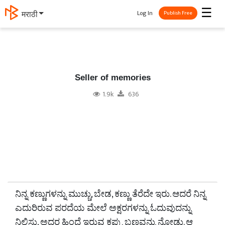
☰
Log In
मराठी
Publish Free
Seller of memories
1.9k
636
ನಿನ್ನ ಕಣ್ಣುಗಳನ್ನು ಮುಚ್ಚು, ಬೇಡ, ಕಣ್ಣು ತೆರೆದೇ ಇರು. ಆದರೆ ನಿನ್ನ
ಎದುರಿರುವ ಪರದೆಯ ಮೇಲೆ ಅಕ್ಷರಗಳನ್ನು ಓದುವುದನ್ನು
ನಿಲ್ಲಿಸು, ಅದರ ಹಿಂದೆ ಇರುವ ಕಪ್ಪು ಬಣ್ಣವನ್ನು ನೋಡು. ಆ