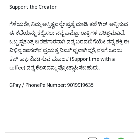
Support the Creator
ಗೆಳೆಯರೇ, ನಿಮ್ಮ ಅಸ್ತಿತ್ವವನ್ನೇ ಪ್ರಶ್ನೆ ಮಾಡಿ ತಲೆ 'ಗಿರ್' ಅನ್ನಿಸುವ
ಈ ಕಥೆಯನ್ನು ಕಲ್ಪಿಸಲು ನನ್ನ ಎಷ್ಟೋ ರಾತ್ರಿಗಳ ಪರಿಶ್ರಮವಿದೆ.
ಒಬ್ಬ ಸ್ವತಂತ್ರ ಬರಹಗಾರನಾಗಿ ನನ್ನ ಬರವಣಿಗೆಯೇ ನನ್ನ ಶಕ್ತಿ. ಈ
ವಿಭಿನ್ನ ಜಾನರ್‌ನ ಪ್ರಯತ್ನ ನಿಮಗಿಷ್ಟವಾಗಿದ್ದರೆ, ನನಗೆ ಒಂದು
ಕಪ್ ಕಾಫಿ ಕೊಡಿಸುವ ಮೂಲಕ (Support me with a
coffee) ನನ್ನ ಕೆಲಸವನ್ನು ಪ್ರೋತ್ಸಾಹಿಸಬಹುದು.
GPay / PhonePe Number: 9019919635