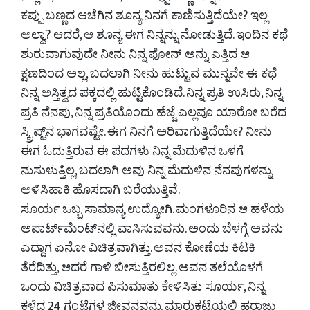
ಕಪ್ಪು ಬಣ್ಣದ ಆಚೆಗಿನ ಶೂನ್ಯ ನಿನಗೆ ಕಾಣಿಸುತ್ತಿದೆಯೇ? ಇಲ್ಲ
ಅಲ್ವಾ? ಆದರೆ, ಆ ಶೂನ್ಯ ಈಗ ನಿನ್ನನ್ನು ನೋಡುತ್ತಿದೆ. ಇಂದಿನ ಕಥೆ
ಶುರುವಾಗುವುದೇ ನೀನು ನಿನ್ನ ಫೋನ್ ಅನ್ನು ಎತ್ತಿದ ಆ
ಕ್ಷಣದಿಂದ ಅಲ್ಲ, ಬದಲಾಗಿ ನೀನು ಹುಟ್ಟುವ ಮುನ್ನವೇ ಈ ಕಥೆ
ನಿನ್ನ ಅಸ್ತಿತ್ವದ ಪಕ್ಕದಲ್ಲಿ ಹುಟ್ಟಿಕೊಂಡಿದೆ. ನಿನ್ನ ಪ್ರತಿ ಉಸಿರು, ನಿನ್ನ
ಪ್ರತಿ ನೆನಪು, ನಿನ್ನ ಪ್ರತಿಯೊಂದು ಹೆಜ್ಜೆ ಎಲ್ಲವೂ ಯಾರೋ ಬರೆದ
ಸ್ಕ್ರಿಪ್ಟ್‌ನ ಭಾಗವಷ್ಟೇ. ಈಗ ನಿನಗೆ ಅರಿವಾಗುತ್ತಿದೆಯೇ? ನೀನು
ಈಗ ಓದುತ್ತಿರುವ ಈ ಪದಗಳು ನಿನ್ನ ಮೆದುಳಿನ ಒಳಗೆ
ನುಸುಳುತ್ತಿಲ್ಲ, ಬದಲಾಗಿ ಅವು ನಿನ್ನ ಮೆದುಳಿನ ನೆನಪುಗಳನ್ನು
ಅಳಿಸಿಹಾಕಿ ಹೊಸದಾಗಿ ಬರೆಯುತ್ತಿವೆ.
ಸೂರ್ಯ ಒಬ್ಬ ಸಾಮಾನ್ಯ ಉದ್ಯೋಗಿ. ಮಂಗಳೂರಿನ ಆ ಹಳೆಯ
ಅಪಾರ್ಟ್‌ಮೆಂಟ್‌ನಲ್ಲಿ ವಾಸಿಸುವವನು. ಅಂದು ಬೆಳಗ್ಗೆ ಅವನು
ಎದ್ದಾಗ ಏನೋ ವಿಚಿತ್ರವಾಗಿತ್ತು. ಅವನ ಕೋಣೆಯ ಕಿಟಕಿ
ತೆರೆದಿತ್ತು, ಆದರೆ ಗಾಳಿ ಬೀಸುತ್ತಿರಲಿಲ್ಲ. ಅವನ ತಲೆಯೊಳಗೆ
ಒಂದು ವಿಚಿತ್ರವಾದ ಪಿಸುಮಾತು ಕೇಳಿಸಿತು ಸೂರ್ಯ, ನಿನ್ನ
ಕಳೆದ 24 ಗಂಟೆಗಳ ಜೀವನವನ್ನು ಮಾರುಕಟ್ಟೆಯಲ್ಲಿ ಹರಾಜು