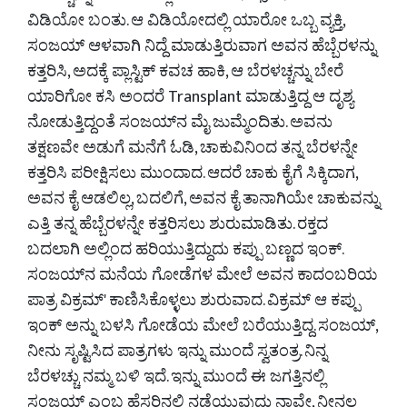
ವಿಡಿಯೋ ಬಂತು. ಆ ವಿಡಿಯೋದಲ್ಲಿ ಯಾರೋ ಒಬ್ಬ ವ್ಯಕ್ತಿ,
ಸಂಜಯ್ ಆಳವಾಗಿ ನಿದ್ದೆ ಮಾಡುತ್ತಿರುವಾಗ ಅವನ ಹೆಬ್ಬೆರಳನ್ನು
ಕತ್ತರಿಸಿ, ಅದಕ್ಕೆ ಪ್ಲಾಸ್ಟಿಕ್ ಕವಚ ಹಾಕಿ, ಆ ಬೆರಳಚ್ಚನ್ನು ಬೇರೆ
ಯಾರಿಗೋ ಕಸಿ ಅಂದರೆ Transplant ಮಾಡುತ್ತಿದ್ದ ಆ ದೃಶ್ಯ
ನೋಡುತ್ತಿದ್ದಂತೆ ಸಂಜಯ್‌ನ ಮೈ ಜುಮ್ಮೆಂದಿತು. ಅವನು
ತಕ್ಷಣವೇ ಅಡುಗೆ ಮನೆಗೆ ಓಡಿ, ಚಾಕುವಿನಿಂದ ತನ್ನ ಬೆರಳನ್ನೇ
ಕತ್ತರಿಸಿ ಪರೀಕ್ಷಿಸಲು ಮುಂದಾದ. ಆದರೆ ಚಾಕು ಕೈಗೆ ಸಿಕ್ಕಿದಾಗ,
ಅವನ ಕೈ ಆಡಲಿಲ್ಲ, ಬದಲಿಗೆ, ಅವನ ಕೈ ತಾನಾಗಿಯೇ ಚಾಕುವನ್ನು
ಎತ್ತಿ ತನ್ನ ಹೆಬ್ಬೆರಳನ್ನೇ ಕತ್ತರಿಸಲು ಶುರುಮಾಡಿತು. ರಕ್ತದ
ಬದಲಾಗಿ ಅಲ್ಲಿಂದ ಹರಿಯುತ್ತಿದ್ದುದು ಕಪ್ಪು ಬಣ್ಣದ ಇಂಕ್.
ಸಂಜಯ್‌ನ ಮನೆಯ ಗೋಡೆಗಳ ಮೇಲೆ ಅವನ ಕಾದಂಬರಿಯ
ಪಾತ್ರ ವಿಕ್ರಮ್' ಕಾಣಿಸಿಕೊಳ್ಳಲು ಶುರುವಾದ. ವಿಕ್ರಮ್ ಆ ಕಪ್ಪು
ಇಂಕ್‌ ಅನ್ನು ಬಳಸಿ ಗೋಡೆಯ ಮೇಲೆ ಬರೆಯುತ್ತಿದ್ದ. ಸಂಜಯ್,
ನೀನು ಸೃಷ್ಟಿಸಿದ ಪಾತ್ರಗಳು ಇನ್ನು ಮುಂದೆ ಸ್ವತಂತ್ರ. ನಿನ್ನ
ಬೆರಳಚ್ಚು ನಮ್ಮ ಬಳಿ ಇದೆ. ಇನ್ನು ಮುಂದೆ ಈ ಜಗತ್ತಿನಲ್ಲಿ
ಸಂಜಯ್ ಎಂಬ ಹೆಸರಿನಲ್ಲಿ ನಡೆಯುವುದು ನಾವೇ, ನೀನಲ್ಲ