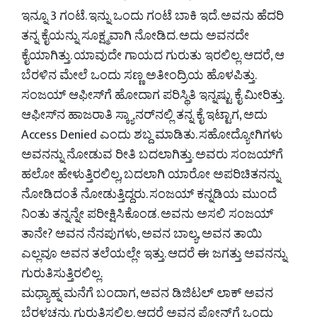
ಇನ್ನೂ 3 ಗಂಟೆ. ಇನ್ನು ಒಂದು ಗಂಟೆ ಬಾಕಿ ಇದೆ. ಅವನು ಹೆದರಿ
ತನ್ನ ಕೈಯನ್ನು ಸೂಕ್ಷ್ಮವಾಗಿ ನೋಡಿದ. ಅದು ಅವನದೇ
ಕೈಯಾಗಿತ್ತು. ಯಾವುದೇ ಗಾಯದ ಗುರುತು ಇರಲಿಲ್ಲ. ಆದರೆ, ಆ
ಬೆರಳಿನ ಮೇಲೆ ಒಂದು ಸಣ್ಣ ಅತೀಂದ್ರಿಯ ಹೊಳಪಿತ್ತು.
ಸಂಜಯ್ ಆಫೀಸ್‌ಗೆ ಹೋದಾಗ ಪರಿಸ್ಥಿತಿ ಇನ್ನಷ್ಟು ಕೈ ಮೀರಿತ್ತು.
ಆಫೀಸ್‌ನ ಹಾಜರಾತಿ ಸ್ಕ್ಯಾನರ್‌ನಲ್ಲಿ ತನ್ನ ಕೈ ಇಟ್ಟಾಗ, ಅದು
Access Denied ಎಂದು ಶಬ್ದ ಮಾಡಿತು. ಸಹೋದ್ಯೋಗಿಗಳು
ಅವನನ್ನು ನೋಡುವ ರೀತಿ ಬದಲಾಗಿತ್ತು. ಅವರು ಸಂಜಯ್‌ಗೆ
ಹಲೋ ಹೇಳುತ್ತಿರಲಿಲ್ಲ, ಬದಲಾಗಿ ಯಾರೋ ಅಪರಿಚಿತನನ್ನು
ನೋಡಿದಂತೆ ನೋಡುತ್ತಿದ್ದರು. ಸಂಜಯ್ ಕನ್ನಡಿಯ ಮುಂದೆ
ನಿಂತು ತನ್ನನ್ನೇ ಪರೀಕ್ಷಿಸಿಕೊಂಡ. ಅವನು ಅಸಲಿ ಸಂಜಯ್
ತಾನೇ? ಅವನ ನೆನಪುಗಳು, ಅವನ ಬಾಲ್ಯ, ಅವನ ತಾಯಿ
ಎಲ್ಲವೂ ಅವನ ತಲೆಯಲ್ಲೇ ಇತ್ತು. ಆದರೆ ಈ ಜಗತ್ತು ಅವನನ್ನು
ಗುರುತಿಸುತ್ತಿರಲಿಲ್ಲ.
ಮಧ್ಯಾಹ್ನ ಮನೆಗೆ ಬಂದಾಗ, ಅವನ ಡಿಜಿಟಲ್ ಲಾಕ್ ಅವನ
ಬೆರಳಚ್ಚನ್ನು ಗುರುತಿಸಲಿಲ್ಲ. ಆದರೆ ಅವನ ಫೋನ್‌ಗೆ ಒಂದು