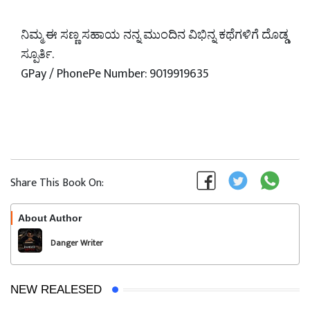
ನಿಮ್ಮ ಈ ಸಣ್ಣ ಸಹಾಯ ನನ್ನ ಮುಂದಿನ ವಿಭಿನ್ನ ಕಥೆಗಳಿಗೆ ದೊಡ್ಡ
ಸ್ಪೂರ್ತಿ.
GPay / PhonePe Number: 9019919635
Share This Book On:
About Author
Follow
Danger Writer
NEW REALESED