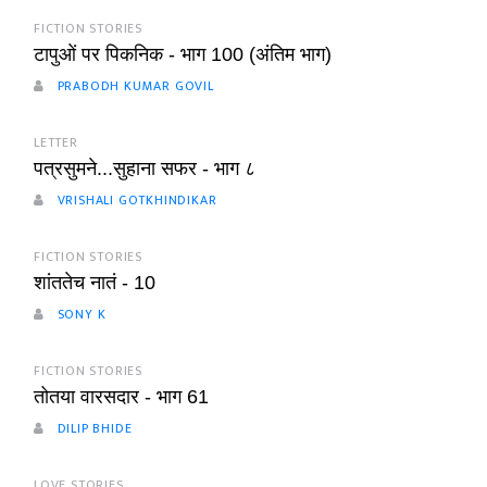
FICTION STORIES
टापुओं पर पिकनिक - भाग 100 (अंतिम भाग)
PRABODH KUMAR GOVIL
LETTER
पत्रसुमने...सुहाना सफर - भाग ८
VRISHALI GOTKHINDIKAR
FICTION STORIES
शांततेच नातं - 10
SONY K
FICTION STORIES
तोतया वारसदार - भाग 61
DILIP BHIDE
LOVE STORIES