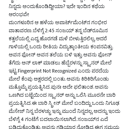
ನಿನ್ನದು ಅಂದುಕೊಂಡಿದ್ದೀಯಾ? ಇದೇ ಇಂದಿನ ಕಥೆಯ
ಆರಂಭವೇ
ಮಂಗಳೂರಿನ ಆ ಹಳೆಯ ಅಪಾರ್ಟ್‌ಮೆಂಟ್‌ನ ಗಂಭೀರ
ವಾತಾವರಣ. ಬೆಳಿಗ್ಗೆ 2:45 ಸಂಜಯ್ ತನ್ನ ಬೆಡ್‌ರೂಮಿನ
ಕತ್ತಲೆಯಲ್ಲಿ ಎದ್ದ. ಹೊರಗಡೆ ಮಳೆ ಬೀಳುತ್ತಿರಲಿಲ್ಲ, ಆದರೆ
ಗಾಳಿಯಲ್ಲಿ ಒಂದು ರೀತಿಯ ವಿದ್ಯುತ್ಕಾಂತೀಯ ಕಂಪನವಿತ್ತು.
ಅವನ ಫೋನ್ ಅವನ ತಲೆಯ ಬಳಿ ಇತ್ತು. ಅವನು ಫೋನ್
ತೆಗೆದು ಅನ್ ಲಾಕ್ ಮಾಡಲು ಹೆಬ್ಬೆರಳನ್ನು ಸ್ಕ್ಯಾನರ್ ಮೇಲೆ
ಇಟ್ಟ. Fingerprint Not Recognized ಎಂದು ಪರದೆಯ
ಮೇಲೆ ಕೆಂಪು ಅಕ್ಷರದಲ್ಲಿ ಬಂತು. ಅವನು ಕಿರಿಕಿರಿಗೊಂಡು
ಮತ್ತೊಮ್ಮೆ ಪ್ರಯತ್ನಿಸಿದ. ಪುನಃ ಅದೇ ಫಲಿತಾಂಶ. ಅವನು
ಒಣಗಿದ ಬಟ್ಟೆಯಿಂದ ಸ್ಕ್ಯಾನರ್ ಅನ್ನು ಒರೆಸಿ ಮೂರನೇ ಬಾರಿ
ಪ್ರಯತ್ನಿಸಿದ. ಈ ಬಾರಿ ಸ್ಕ್ರೀನ್ ಮೇಲೆ ಬಂದಿದ್ದು ಒಂದು ನಿಗೂಢ
ಮೆಸೇಜ್ ನಿನ್ನ ಬೆರಳಚ್ಚು ಇನ್ನು ಮುಂದೆ ನಿನ್ನದಲ್ಲ, ಅದನ್ನು ಇಂದು
ಬೆಳಿಗ್ಗೆ 4 ಗಂಟೆಗೆ ಬದಲಾಯಿಸಲಾಗಿದೆ. ಸಂಜಯ್‌ನ ಎದೆ
ಬಡಿದುಕೊಂಡಿತು. ಅವನು ಗಡಿಯಾರ ನೋಡಿದ. ಈಗ ಸಮಯ