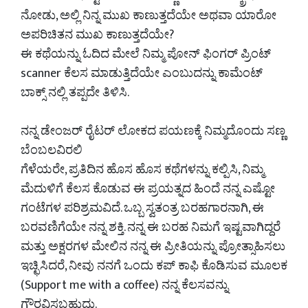
ನೋಡು, ಅಲ್ಲಿ ನಿನ್ನ ಮುಖ ಕಾಣುತ್ತದೆಯೇ ಅಥವಾ ಯಾರೋ
ಅಪರಿಚಿತನ ಮುಖ ಕಾಣುತ್ತದೆಯೇ?
ಈ ಕಥೆಯನ್ನು ಓದಿದ ಮೇಲೆ ನಿಮ್ಮ ಪೋನ್ ಫಿಂಗರ್ ಪ್ರಿಂಟ್
scanner ಕೆಲಸ ಮಾಡುತ್ತಿದೆಯೇ ಎಂಬುದನ್ನು ಕಾಮೆಂಟ್
ಬಾಕ್ಸ್ ನಲ್ಲಿ ತಪ್ಪದೇ ತಿಳಿಸಿ.
ನನ್ನ ಡೇಂಜರ್ ರೈಟರ್ ಲೋಕದ ಪಯಣಕ್ಕೆ ನಿಮ್ಮದೊಂದು ಸಣ್ಣ
ಬೆಂಬಲವಿರಲಿ
ಗೆಳೆಯರೇ, ಪ್ರತಿದಿನ ಹೊಸ ಹೊಸ ಕಥೆಗಳನ್ನು ಕಲ್ಪಿಸಿ, ನಿಮ್ಮ
ಮೆದುಳಿಗೆ ಕೆಲಸ ಕೊಡುವ ಈ ಪ್ರಯತ್ನದ ಹಿಂದೆ ನನ್ನ ಎಷ್ಟೋ
ಗಂಟೆಗಳ ಪರಿಶ್ರಮವಿದೆ. ಒಬ್ಬ ಸ್ವತಂತ್ರ ಬರಹಗಾರನಾಗಿ, ಈ
ಬರವಣಿಗೆಯೇ ನನ್ನ ಶಕ್ತಿ. ನನ್ನ ಈ ಬರಹ ನಿಮಗೆ ಇಷ್ಟವಾಗಿದ್ದರೆ
ಮತ್ತು ಅಕ್ಷರಗಳ ಮೇಲಿನ ನನ್ನ ಈ ಪ್ರೀತಿಯನ್ನು ಪ್ರೋತ್ಸಾಹಿಸಲು
ಇಚ್ಛಿಸಿದರೆ, ನೀವು ನನಗೆ ಒಂದು ಕಪ್ ಕಾಫಿ ಕೊಡಿಸುವ ಮೂಲಕ
(Support me with a coffee) ನನ್ನ ಕೆಲಸವನ್ನು
ಗೌರವಿಸಬಹುದು.