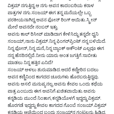
ವಿಕ್ರಮ್ ನಗುತ್ತಿದ್ದ. ಆ ನಗು ಅವನ ಕಾದಂಬರಿಯ ಕರಾಳ
ಪಾತ್ರಗಳ ನಗು. ಸಂಜಯ್ ಈಗ ತನ್ನ ಮನೆಯಲ್ಲೇ ಒಬ್ಬ
ಪರಕೀಯನಾಗಿದ್ದ. ಅವನ ಫೋನ್ ರಿಂಗ್ ಆಯಿತು. ಸ್ಕ್ರೀನ್
ಮೇಲೆ ಅವನದೇ ನಂಬರ್ ಇತ್ತು.
ಅವನು ಕಾಲ್ ರಿಸೀವ್ ಮಾಡಿದಾಗ ಕೇಳಿಸಿದ್ದು ತನ್ನದೇ ಧ್ವನಿ
ಸಂಜಯ್, ನಾನು ವಿಕ್ರಮ್. ನಿನ್ನ ಫಿಂಗರ್‌ಪ್ರಿಂಟ್ ನನ್ನ ಬಳಿಯಿದೆ.
ನಿನ್ನ ಫೋನ್, ನಿನ್ನ ಮನೆ, ನಿನ್ನ ಬ್ಯಾಂಕ್ ಅಕೌಂಟ್ ಎಲ್ಲವೂ ಈಗ
ನನ್ನ ಹೆಸರಿನಲ್ಲಿವೆ. ನೀನು ಯಾರು ಅಂತ ಜಗತ್ತಿಗೆ ಸಾಬೀತು
ಮಾಡಲು ನಿನ್ನ ಹತ್ತಿರ ಏನಿದೆ?
ಸಂಜಯ್ ಅಳಲು ಶುರುಮಾಡಿದ. ಆದರೆ ಕಣ್ಣೀರಿನ ಬದಲು
ಅವನ ಕಣ್ಣಿನಿಂದ ಕಾಗದದ ಚೂರುಗಳು ಹೊರಬರುತ್ತಿದ್ದವು.
ಅವನು ಅಸಲಿ ಮನುಷ್ಯನಲ್ಲ, ಅವನು ಕೇವಲ ಒಂದು ಕಥೆಯ
ಪಾತ್ರ ಎಂಬುದು ಈಗ ಅವನಿಗೆ ಖಚಿತವಾಯಿತು. ಅವನು
ಕನ್ನಡಿಯ ಮುಂದೆ ನಿಂತಾಗ, ಕನ್ನಡಿಯೊಳಗೆ ಇದ್ದದ್ದು ವಿಕ್ರಮ್.
ಹೊರಗಡೆ ಇದ್ದದ್ದು ಕೇವಲ ಕಾಗದದ ಗೊಂಬೆ ಸಂಜಯ್. ವಿಕ್ರಮ್
ಕನ್ನಡಿಯ ಆಚೆಯಿಂದ ಬಂದು ಸಂಜಯ್‌ನ ಗಂಟಲನ್ನು ಹಿಡಿದ.