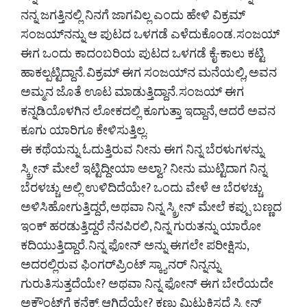
ನನ್ನ ಜಗತ್ತಿನಲ್ಲಿ ನಿನಗೆ ಜಾಗವಿಲ್ಲ ಎಂದು ಹೇಳಿ ವಿಕ್ರಮ್
ಸಂಜಯ್‌ನನ್ನು ಆ ಪುಟದ ಒಳಗಡೆ ಎಳೆದುಕೊಂಡ. ಸಂಜಯ್
ಈಗ ಒಂದು ಕಾದಂಬರಿಯ ಪುಟದ ಒಳಗಡೆ ಕೈ-ಕಾಲು ಕಟ್ಟಿ
ಹಾಕಲ್ಪಟ್ಟಿದ್ದಾನೆ. ವಿಕ್ರಮ್ ಈಗ ಸಂಜಯ್‌ನ ಮನೆಯಲ್ಲಿ, ಅವನ
ಅಮ್ಮನ ಜೊತೆ ಊಟ ಮಾಡುತ್ತಿದ್ದಾನೆ. ಸಂಜಯ್ ಈಗ
ಕನ್ನಡಿಯೊಳಗಿನ ಲೋಕದಲ್ಲಿ ಕೂಗುತ್ತಾ ಇದ್ದಾನೆ, ಆದರೆ ಅವನ
ಕೂಗು ಯಾರಿಗೂ ಕೇಳಿಸುತ್ತಿಲ್ಲ.
ಈ ಕಥೆಯನ್ನು ಓದುತ್ತಿರುವ ನೀನು ಈಗ ನಿನ್ನ ಬೆರಳುಗಳನ್ನು
ಸ್ಕ್ರೀನ್ ಮೇಲೆ ಇಟ್ಟಿದ್ದೀಯಾ ಅಲ್ವಾ? ನೀನು ಮುಟ್ಟಿದಾಗ ನಿನ್ನ
ಬೆರಳಚ್ಚು ಅಲ್ಲಿ ಉಳಿದಿದೆಯೇ? ಒಂದು ವೇಳೆ ಆ ಬೆರಳಚ್ಚು
ಅಳಿಸಿಹೋಗುತ್ತಿದ್ದರೆ, ಅಥವಾ ನಿನ್ನ ಸ್ಕ್ರೀನ್ ಮೇಲೆ ಕಪ್ಪು ಬಣ್ಣದ
ಇಂಕ್ ಹರಡುತ್ತಿದ್ದರೆ ನೆನಪಿರಲಿ, ನಿನ್ನ ಗುರುತನ್ನು ಯಾರೋ
ಕದಿಯುತ್ತಿದ್ದಾರೆ. ನಿನ್ನ ಫೋನ್ ಅನ್ನು ಈಗಲೇ ಪರೀಕ್ಷಿಸು,
ಅದರಲ್ಲಿರುವ ಫಿಂಗರ್‌ಪ್ರಿಂಟ್ ಸ್ಕ್ಯಾನರ್ ನಿನ್ನನ್ನು
ಗುರುತಿಸುತ್ತದೆಯೇ? ಅಥವಾ ನಿನ್ನ ಫೋನ್ ಈಗ ಬೇರೆಯದೇ
ಅಕೌಂಟ್‌ಗೆ ಕನೆಕ್ಟ್ ಆಗಿದೆಯೇ? ಕಣ್ಣು ಮಿಟುಕಿಸದೆ ಸ್ಕ್ರೀನ್