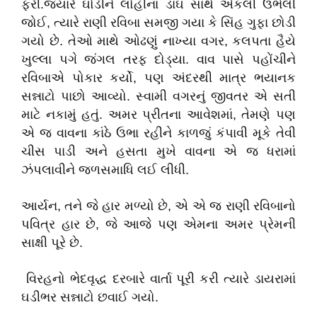
ફરી.જ્યારે ઘોડીને લોહીના ડાઘ સાથે એકલી ઉભેલી
જોઈ, ત્યારે રાણી રવિબા સમજી ગયા કે સિંહ ગુફા છોડી
ગયો છે. તેઓ માથે ઓઢણું નાખ્યા વગર, કલપતા હૈયે
ખુલ્લા પગે જંગલ તરફ દોડ્યા. વાવ પાસે પહોંચીને
રવિબાએ પોકાર કર્યો, પણ અંદરથી માત્ર ભયાનક
સન્નાટો પાછો આવ્યો. સ્વામી વગરનું જીવતર એ સતી
માટે નકામું હતું. અમર પ્રીતના આવેશમાં, તેમણે પણ
એ જ વાવના કાંઠે ઉભા રહીને કાળજું કંપાવી મૂકે તેવી
ચીસ પાડી અને હસતા મુખે વાવના એ જ ધરામાં
ઝંપલાવીને જળસમાધિ લઈ લીધી.
આર્યન, તને જે હાર મળ્યો છે, એ એ જ રાણી રવિબાનો
પવિત્ર હાર છે, જે આજે પણ એમના અમર પ્રેમની
સાક્ષી પૂરે છે.
વિરહનો ભેદવૃદ્ધ દરબારે વાર્તા પૂરી કરી ત્યારે ડાયરામાં
ઘડીભર સન્નાટો છવાઈ ગયો.