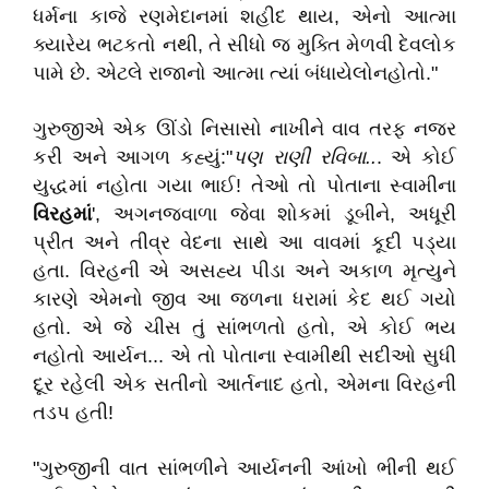
ધર્મના કાજે રણમેદાનમાં શહીદ થાય, એનો આત્મા
ક્યારેય ભટકતો નથી, તે સીધો જ મુક્તિ મેળવી દેવલોક
પામે છે. એટલે રાજાનો આત્મા ત્યાં બંધાયેલોનહોતો."
ગુરુજીએ એક ઊંડો નિસાસો નાખીને વાવ તરફ નજર
કરી અને આગળ કહ્યું:"
પણ રાણી રવિબા..
. એ કોઈ
યુદ્ધમાં નહોતા ગયા ભાઈ! તેઓ તો પોતાના સ્વામીના
વિરહમાં
', અગનજ્વાળા જેવા શોકમાં ડૂબીને, અધૂરી
પ્રીત અને તીવ્ર વેદના સાથે આ વાવમાં કૂદી પડ્યા
હતા. વિરહની એ અસહ્ય પીડા અને અકાળ મૃત્યુને
કારણે એમનો જીવ આ જળના ધરામાં કેદ થઈ ગયો
હતો. એ જે ચીસ તું સાંભળતો હતો, એ કોઈ ભય
નહોતો આર્યન... એ તો પોતાના સ્વામીથી સદીઓ સુધી
દૂર રહેલી એક સતીનો આર્તનાદ હતો, એમના વિરહની
તડપ હતી!
"ગુરુજીની વાત સાંભળીને આર્યનની આંખો ભીની થઈ