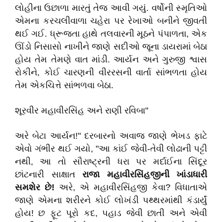
લોહીના ઉછાળા મારતું તેજ આવી ગયું. વર્ષોની સ્મૃતિઓ
એમના કરચલીવાળા ચહેરા પર રેખાઓ બનીને જીવતી
થઈ ગઈ. ધ્રૂજતા હાથે તલવારની મૂઠને પંપાળતા, એક
ઊંડો નિસાસો નાખીને જાણે સદીઓ જૂના ડાયરામાં બેઠા
હોય તેમ તેમણે વાત માંડી. આર્યન અને ગુરુજી શ્વાસ
રોકીને, કોઈ ચારણની વીરરસની વાર્તા સાંભળતા હોય
તેમ એકચિત્તે સાંભળવા બેઠા.
શૂરવીર મહાવીરસિંહ અને રાણી રવિબા"
અરે બેટા આર્યન!" દરબારનો અવાજ જાણે ભેખડ ફાટે
એવો ગંભીર થઈ ગયો, "આ કાંઈ જેવી-તેવી લોઢાની પટ્ટી
નથી, આ તો સૌરાષ્ટ્રની ધરા પર મર્દાઈના સિંદૂર
છાંટનારી સાક્ષાત
રાજા મહાવીરસિંહજીની ખાંડાધારી
સમશેર છે!
અરે, એ મહાવીરસિંહજી કેવા? વિધાતાએ
જાણે એમના શરીરને કોઈ લોખંડી પથ્થરમાંથી કંડાર્યું
હોય! છ ફૂટ પૂરો કદ, પહાડ જેવી છાતી અને એવી