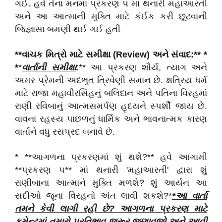
ગઈ. હવે તેના મનમાં પ્રકરણ ૫ માં થનારી મહાઆરતી
અને આ આત્માની મુક્તિ માટે કંઈક કરી છૂટવાની
જિજ્ઞાસા બમણી થઈ ગઈ હતી
**વાચક મિત્રો માટે સમીક્ષા (Review) અને સંવાદ:** *
*
*
વાર્તાની સમીક્ષા
:** આ પ્રકરણ શૌર્ય, ત્યાગ અને
અમર પ્રેમની અદભુત ત્રિવેણી સમાન છે. ક્ષત્રિય ધર્મ
માટે રાજા મહાવીરસિંહનું બલિદાન અને પતિના વિરહમાં
રાણી રવિબાનું આત્મસમર્પણ હૃદયને સ્પર્શી જાય છે.
વાવના રહસ્ય પાછળનું ધાર્મિક અને ભાવનાત્મક કારણ
વાર્તાને વધુ રસપ્રદ બનાવે છે.
* **આગળના પ્રકરણમાં શું થશે?** હવે આગામી
**પ્રકરણ ૫** માં થનારી 'મહાઆરતી' દ્વારા શું
રાણીબાના આત્માને મુક્તિ મળશે? શું આર્યન આ
સદીઓ જૂના વિરહનો અંત લાવી શકશે?*
*આ વાર્તા
તમને કેવી લાગી રહી છે? આગળના પ્રકરણ માટે
કમેન્ટમાં તમારો પ્રતિભાવ જરૂર જણાવજો અને આવી