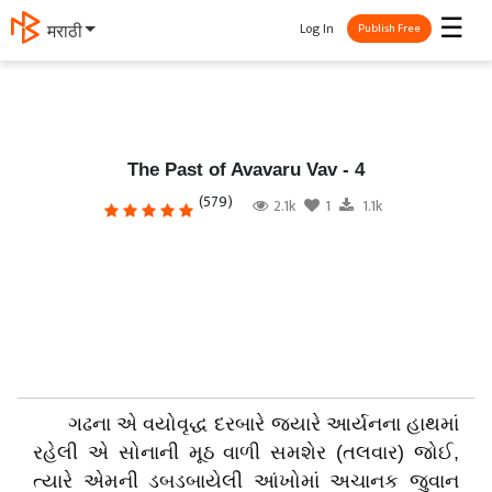
☰
Log In
मराठी
Publish Free
The Past of Avavaru Vav - 4
(579)
2.1k
1
1.1k
ગઢના એ વયોવૃદ્ધ દરબારે જ્યારે આર્યનના હાથમાં
રહેલી એ સોનાની મૂઠ વાળી સમશેર (તલવાર) જોઈ,
ત્યારે એમની ડબડબાયેલી આંખોમાં અચાનક જુવાન