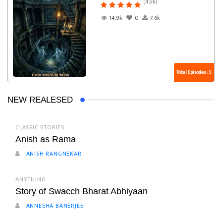
(4.5k)
14.9k
0
7.6k
Total Episodes : 5
NEW REALESED
CLASSIC STORIES
Anish as Rama
ANISH RANGNEKAR
ANYTHING
Story of Swacch Bharat Abhiyaan
ANNESHA BANERJEE