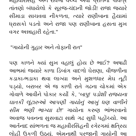
મહાવીરસિંહ અને રવિબા વચ્ચે એવો પ્રીતનો પવિત્ર
તાંતણો બંધાયેલો કે સૂરજ-ચંદાની જોડી! રાજા જ્યારે
સીમાડા સાચવવા નીકળતા, ત્યારે રાણીબાના હૈયામાં
ધ્રાસકો પડતો અને રાજા પણ રાણીબાના હસતા મુખ
વગર અન્નાહારી રહેતા."
"ગાયોની ગુહાર અને તોફાની રાત"
પણ કાળને ક્યાં સુખ વહાલું હોય છે ભાઈ? અષાઢી
આભમાં જ્યારે કાળા ડિબાંગ વાદળો ઘેરાણા, વીજળીના
કડાકા-ભડાકા થવા લાગ્યા અને મુશળધાર મેઘ તૂટી
પડ્યો, બરાબર એ જ કાળી રાતે ગઢના ચોકમાં એક
ગોવાળે આવીને પોકાર કર્યો કે, '
બાપુ! પડોશી રાજ્યના
ઘાતકી લૂંટારુઓ આપણી ગાયોનું આખું ધણ વાળીને
સીમ ભણી ભાગ્યા છે!'
ગાયોના કરુણ ભાંભરવાનો
અવાજ પવનના સુસવાટા સાથે ગઢ સુધી પહોંચ્યો. આ
આર્તનાદ સાંભળતા જ મહાવીરસિંહની રગેરગમાં ક્ષત્રિય
લોહી ઉકળી ઉઠ્યું. એમનાથી પ્રજાની ગાયોની આ