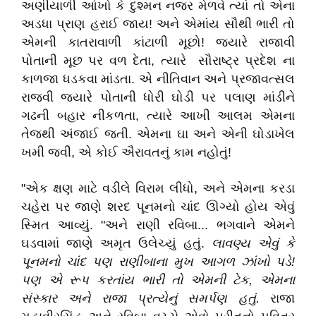
અણીયાળી આંખો કે દુશ્મન નજર મેળવે ત્યાં તો એના
અડધા પ્રાણ હરાઈ જાય! અને એમાંય સૌથી ભારી તો
એમની કાતરાવાળી કાંટાળી મૂછો! જ્યારે રાજાવી
પોતાની મૂછ પર વળ દેતા, ત્યારે સૌરાષ્ટ્ર પ્રદેશ ના
કાળજા ધડકવા માંડતા. એ નીતિવાન અને પ્રજાવત્સલ
રાજવી જ્યારે પોતાની ધોરી ઘોડી પર પલાણ માંડીને
ગઢની બહાર નીકળતા, ત્યારે આખી આલમ એમના
તેજથી અંજાઈ જતી. એમના ઘા અને એની ઘોડાખેલ
ખમી જવી, એ કોઈ ઐરાવતનું કામ નહોતું!
"એક ક્ષણ માટે વડીલે વિરામ લીધો, અને એમના કરડા
ચહેરા પર જાણે શરદ પૂનમનો ચાંદ ઊગ્યો હોય એવું
સ્મિત આવ્યું. "અને રાણી રવિબા... ભગવાને એમને
ઘડવામાં જાણે અમૃત ઉલેચ્યું હતું.
લાવણ્ય એવું કે
પૂનમનો ચાંદ પણ રાણીબાના મુખ આગળ ઝાંખો પડે!
પણ એ રૂપ કરતાંય ભારી તો એમની ટેક, એમના
સંસ્કાર અને રાજા પ્રત્યેનું સમર્પણ હતું.
રાજા