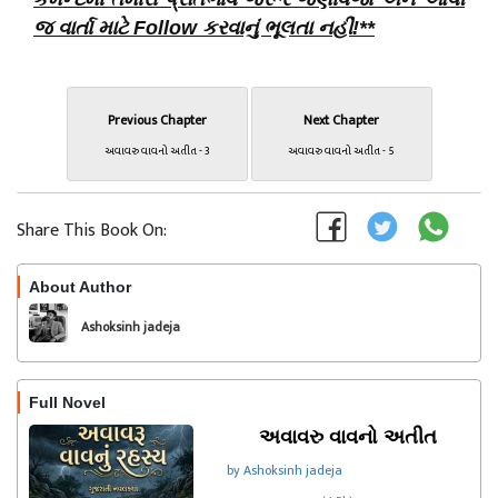
જ વાર્તા માટે Follow કરવાનું ભૂલતા નહીં!**
Previous Chapter
Next Chapter
અવાવરુ વાવનો અતીત - 3
અવાવરુ વાવનો અતીત - 5
Share This Book On:
About Author
Follow
Ashoksinh jadeja
Full Novel
અવાવરુ વાવનો અતીત
by Ashoksinh jadeja