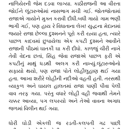
નાળિયેરની જેમ દડવા લાગ્યા. કાઠીરાજની આ વીરતા
જોઈને લૂંટારુઓમાં નાસભાગ મચી ગઈ. જોતજોતામાં
રાજાએ ગાયોને મુક્ત કરાવી દીધી.બધી ગાયો ગામ ભણી
ભાગી ગઈ, પણ હાય રે વિધાતાના લેખ! યુદ્ધના મેદાનમાં
જ્યારે રાજા છેલ્લા દુશ્મનને પૂરો કરી રહ્યા હતા, ત્યારે
પાછળ કાદવમાં છુપાયેલા એક કપટી દુશ્મને આવીને
રાજાની પીઠમાં ઘાતકી ઘા કરી દીધો. કાળજું ચીરી નાખે
તેવી વેદના છતાં, સિંહ જેવા રાજાએ પાછળ ફરી એ
કપટીનું માથું ધડથી અલગ કરી નાખ્યું.લૂંટારુઓનો
સફાયો થયો, પણ રાજા પોતે લોહીલુહાણ થઈ ગયા
હતા. આખા શરીરે લોહીની નદીઓ વહતી હતી. તરસથી
વ્યાકુળ અને ઘાયલ હાલતમાં રાજા પાણી પીવા પેલી
વાવ તરફ ગયા. પરંતુ વધારે લોહી વહી જવાથી તેમને
ચક્કર આવ્યા, પગ લપસ્યો અને તેઓ વાવના અગાધ
જળમાં વિલીન થઈ ગયા.
ધોરી ઘોડી એકલી જ રડતી-કલપતી ગઢ પાછી