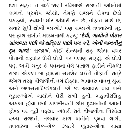
દશા સહન ન થઈ."રાણી રવિબાએ રાજાની આંખોમાં
કાળનો પ્રકોપ જોયો. તેમણે રાજાને રોકવા છેડો
પકડ્યો, ‘સ્વામી! ઘોર અંધારી રાત છે, તોફાન માથે છે,
સવાર સુધી થોભી જાઓ.’ પણ રાજાએ તલવારની મૂઠ
પર હાથ રાખીને મક્કમતાથી કહ્યું: ‘
દેવી, ગાયોનો પોકાર
સાંભળ્યા પછી જે ક્ષત્રિય પાછો પગ કરે, એની જનનીનું
દૂધ લાજે
!’ રાજાએ કોઈ સૈન્યની રાહ જોયા વગર
પોતાની વફાદાર ધોરી ઘોડી' પર પલાણ માંડ્યું. એ ઘોડી
પણ એવી ચતુર કે પવનના વેગે પાતાળ ફાડીને નીકળે!
રાજા એકલા જ હાથમાં સમશેર લઈને તોફાની રાત્રે
જંગલ તરફ વીજળીની વેગે દોડ્યા. અવાવરુ વાવનું યુદ્ધ
અને જળસમાધિજંગલની એ જ અવાવરુ વાવ પાસે
લૂંટારુઓએ ગાયોને ઘેરી રાખી હતી. મહાવીરસિંહ
એકલા હોવા છતાં કાળભૈરવની જેમ દુશ્મનોની આખી
ફોજ પર તૂટી પડ્યા. અંધારી રાતે વીજળીના લિસોટા
વચ્ચે રાજાની તલવાર કાળ બનીને ઘૂમવા લાગી.
તલવારના એક-એક ઝાટકે લૂંટારુઓનાં માથાં