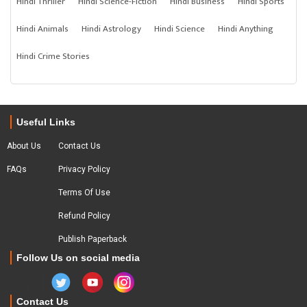
Hindi Thriller
Hindi Science-Fiction
Hindi Business
Hindi Sports
Hindi Animals
Hindi Astrology
Hindi Science
Hindi Anything
Hindi Crime Stories
Useful Links
About Us
Contact Us
FAQs
Privacy Policy
Terms Of Use
Refund Policy
Publish Paperback
Follow Us on social media
Contact Us