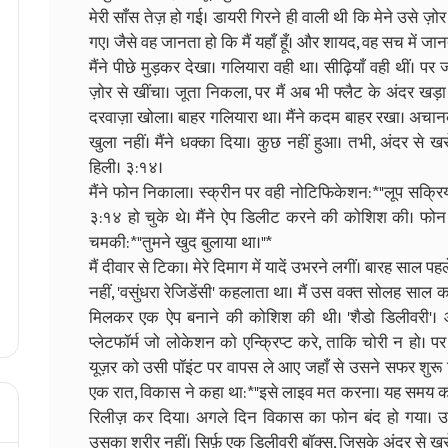
मेरी साँस तेज़ हो गई। डायरी गिरने ही वाली थी कि मेने उसे ज़ो
गए। जैसे वह जानता हो कि मैं यहाँ हूँ। और शायद, वह सच में जा
मैंने पीछे मुड़कर देखा। गलियारा वही था। सीढ़ियाँ वही थीं। पर ज
ज़ोर से खींचा। जूता निकला, पर मैं अब भी फ्लैट के अंदर खड़ा थ
दरवाज़ा खोला। बाहर गलियारा था। मैंने कदम बाहर रखा। अचानक 
खुला नहीं। मैंने धक्का दिया। कुछ नहीं हुआ। तभी, अंदर से
हिली। ३:१४।
मैंने फोन निकाला। स्क्रीन पर वही नोटिफिकेशन: *"लूप सक्रिय 
३:१४ हो चुके थे। मैंने ऐप डिलीट करने की कोशिश की। फोन 
चमकी: *"तुमने खुद बुलाया था।"*
मैं दीवार से टिका। मेरे दिमाग में यादें उभरने लगीं। बारह साल
नहीं, 'वसुंधरा रेजिडेंसी' कहलाता था। मैं उस वक्त सोलह साल का
मिलकर एक ऐप बनाने की कोशिश की थी। 'शैडो डिलीवरी'। आ
प्लेटफॉर्म जो लोकेशन को एन्क्रिप्ट करे, ताकि चोरी न हो। 
यूज़र को उसी पॉइंट पर वापस ले आए जहाँ से उसने सफर शुरू क
एक रात, विकास ने कहा था: *"इसे लाइव मत करना। यह समय को नहीं,
रिलीज़ कर दिया। अगले दिन विकास का फोन बंद हो गया। 
उसका शरीर नहीं। सिर्फ़ एक डिलीवरी बॉक्स, जिसके अंदर से ख