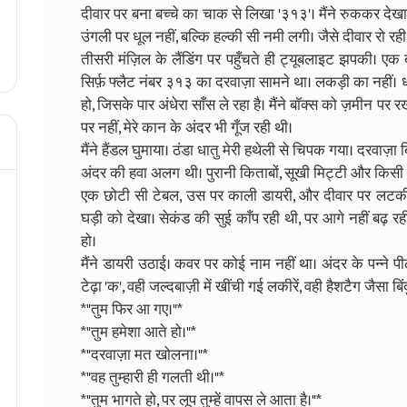
दीवार पर बना बच्चे का चाक से लिखा '३१३'। मैंने रुककर देखा। 
उंगली पर धूल नहीं, बल्कि हल्की सी नमी लगी। जैसे दीवार रो रही
तीसरी मंज़िल के लैंडिंग पर पहुँचते ही ट्यूबलाइट झपकी। एक
सिर्फ़ फ्लैट नंबर ३१३ का दरवाज़ा सामने था। लकड़ी का नहीं। 
हो, जिसके पार अंधेरा साँस ले रहा है। मैंने बॉक्स को ज़मीन पर
पर नहीं, मेरे कान के अंदर भी गूँज रही थी।
मैंने हैंडल घुमाया। ठंडा धातु मेरी हथेली से चिपक गया। दरवाज़
अंदर की हवा अलग थी। पुरानी किताबों, सूखी मिट्टी और किसी मंदि
एक छोटी सी टेबल, उस पर काली डायरी, और दीवार पर लटकी एक
घड़ी को देखा। सेकंड की सुई काँप रही थी, पर आगे नहीं बढ़ 
हो।
मैंने डायरी उठाई। कवर पर कोई नाम नहीं था। अंदर के पन्ने पी
टेढ़ा 'क', वही जल्दबाज़ी में खींची गई लकीरें, वही हैशटैग जैसा बिंद
*"तुम फिर आ गए।"*
*"तुम हमेशा आते हो।"*
*"दरवाज़ा मत खोलना।"*
*"वह तुम्हारी ही गलती थी।"*
*"तुम भागते हो, पर लूप तुम्हें वापस ले आता है।"*