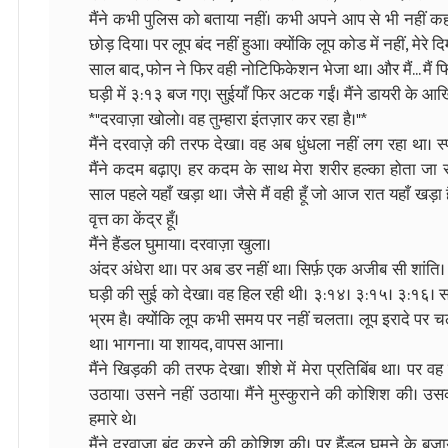
मैंने कभी पुलिस को बताया नहीं। कभी अपने आप से भी नहीं क
छोड़ दिया। पर लूप बंद नहीं हुआ। क्योंकि लूप कोड में नहीं, मेरे
साल बाद, फोन ने फिर वही नोटिफिकेशन भेजा था। और मैं... मैं 
घड़ी में ३:१३ बज गए। सुईयाँ फिर अटक गईं। मैंने डायरी के आखि
*"दरवाज़ा खोलो। वह तुम्हारा इंतज़ार कर रहा है।"*
मैंने दरवाज़े की तरफ देखा। वह अब धुंधला नहीं लग रहा था। स्
मैंने कदम बढ़ाए। हर कदम के साथ मेरा शरीर हल्का होता जा रहा 
साल पहले यहाँ खड़ा था। जैसे मैं वही हूँ जो आज रात यहाँ खड़ा 
वृत्त का केंद्र हूँ।
मैंने हैंडल घुमाया। दरवाज़ा खुला।
अंदर अंधेरा था। पर अब डर नहीं था। सिर्फ़ एक अजीब सी शांति।
घड़ी की सुई को देखा। वह हिल रही थी। ३:१४। ३:१५। ३:१६। सम
भ्रम है। क्योंकि लूप कभी समय पर नहीं चलता। लूप इरादे पर च
था। भागना। या शायद, वापस आना।
मैंने खिड़की की तरफ देखा। शीशे में मेरा प्रतिबिंब था। पर वह 
उठाया। उसने नहीं उठाया। मैंने मुस्कुराने की कोशिश की। उसकी
हमारे थे।
मैंने दरवाज़ा बंद करने की कोशिश की। पर हैंडल घूमने के बजा