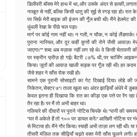
डिलीवरी बॉक्स मेरे हाथ में था, और उसके अंदर से हल्की, लग
नाखून से नहीं, बल्कि किसी धातु की सुई से रगड़ रहा हो। रात क
पर सिर्फ़ मेरी बाइक की इंजन की गूँज बची थी। मैंने हेलमेट 
धुंधली रेखा के पीछे चल पड़ा।
मार्ग पर कोई नाम नहीं था। न गली, न चौक, न कोई लैंडमार्क।
पुराना नारियल, और दूर कहीं कुत्तों की रोने जैसी आवाज़। म
जाएगा।"* शब्द अब मज़ाक नहीं लग रहे थे। वे किसी चेतावनी क
पर स्क्रीन फ्रीज़ हो गई। बैटरी ८७% थी, पर चार्जिंग आइक
किया। जूतों की आवाज़ खाली सड़क पर गूँज रही थी। हर कदम 
जैसे शहर ने साँस रोक रखी हो।
सामने एक पुरानी सोसाइटी का गेट दिखाई दिया। लोहे की जं
निकेतन, सेक्टर ७"। ताला खुला था। अंदर झाड़ियाँ अंधेरे में डु
केवल इतना ही दिखाया कि रात का कीड़ा एक पत्ते पर रेंग रहा ह
तैर रहा है। पर मैं तो अभी बाहर था।
गलियारे की दीवारों पर पुराने नोटिस चिपके थे। "पानी की समस्या
"घर में अकेले हैं तो १०० पर डायल करें।" आखिरी नोटिस पर नं
से मिटाया हो। मैंने गौर किया। स्याही अभी ताज़ा लग रही थी। या 
तीसरी मंज़िल तक सीढ़ियाँ चढ़ते वक्त मेरी साँस फूलने लगी। हर