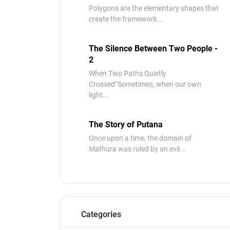
Polygons are the elementary shapes that
create the framework...
The Silence Between Two People -
2
When Two Paths Quietly
Crossed“Sometimes, when our own
light...
The Story of Putana
Once upon a time, the domain of
Mathura was ruled by an evil...
Categories