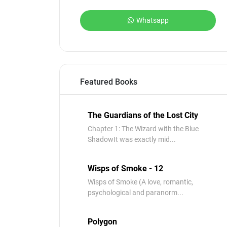
Whatsapp
Featured Books
The Guardians of the Lost City
Chapter 1: The Wizard with the Blue
ShadowIt was exactly mid...
Wisps of Smoke - 12
Wisps of Smoke (A love, romantic,
psychological and paranorm...
Polygon