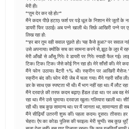
मेरी ही।
*"तुम देर कर रहे हो।"*
मैंने कदम पीछे हटाए। फर्श पर पड़े धूल के निशान मेरे जूतों के नही
डायरी फिर उठाई। अब पन्ने खाली थे। सिर्फ़ आखिरी पन्ने प
लिख रहा हो:
*"हर बार तुम वही सवाल पूछते हो। 'यह कैसे हुआ?' पर सवाल नहीं,
उसे अपनाया। क्योंकि सच का सामना करने से, झूठ के लूप में र
मेरी आँखों से आँसू गिरे। वे डायरी पर गिरे। स्याही फैल गई। ला
टिक। टिक। टिक। जैसे कोई गिन रहा हो। मेरे साँसों की। मेरे कदमो
मैंने फोन उठाया। बैटरी १% थी। स्क्रीन पर आखिरी मैसेज: *"ल
स्क्रीन बंद की। फोन मेरी जेब में चला गया। मैंने गहरी साँस ली।
डर के साथ एक स्पष्टता भी थी। मैं भाग नहीं रहा था। मैं लौट रह
मैंने दरवाज़े की तरफ कदम बढ़ाए। हैंडल ठंडा था। पर अब वह मेर
रहा था। मैंने उसे घुमाया। दरवाज़ा खुला। गलियारा खाली था। सीढ
रही थी। सब कुछ सामान्य था। पर मैं जानता था, सामान्यता ही सबस
मैंने सीढ़ियाँ उतरनी शुरू कीं। पहला कदम। दूसरा। तीसरा। ह
चेहरा। ऐप का कोड। पुलिस की फाइल। मेरी चुप्पी। सब कुछ धुएँ
सज़ा देना नहीं। बस याद दिलाता रहना। कि कुछ गलतियाँ माफ़ी से 