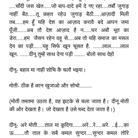
....चाँदी जस खेत.....जो बाप-दादे हमें दे गए रहा....तबौं जुगाड़
नाहीं बैठ.....तू कहत रहेउ जुगाड़ बैठी.....आज़ादी मिली
तब.....हम हूँ यहि देश का आज़ाद करावै बदे आपन जमा
पूँजी......अब तौ देश आज़ाद है न.....घर अबौ भूत का
डेरा.....हम जैसन रहेन वहू से....अब तो यहि समाज का मसल
देय का पड़ी......यहु सिर्फ खून चूसत है. ......लाल......लाल
खून. ......दीनू तुम्हें साथ देना पड़ी ....... बोलो साथ देहो
दीनू- बहाव मा नाही सोचि कै चलौ भइया।
मोती- ठीक है कान खुजाओ और सोचो........
(मोती तमतमा उठता है, वह झटके से चला जाता है। दीनू मोती
की ओर देखता है। जो देखता है उसे षब्द देता जाता है।)
दीनू- अरे मोती.....ताल मा कूदिगा......अरे...रे....अरे. ..ई....का
ऊ.......तौ ताल के सबै कमल सुन्दर....सुन्दर कमल तोरि