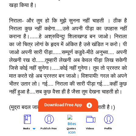
खड़ा किया है।
निराला- और तुम हो कि मुझे सुनना नहीं चाहती । ठीक है
निराला कुछ नहीं कहेगा.....उसे अपनी पीड़ा का उपहास नहीं
कराना है।......हे अश्रुविन्दु! शिलाखण्ड बन जाओ। निराला
का जो चित्र लोगां के हृदय में अंकित है उसे खंडित न करो। पी
जाओ अपनी सारी पीड़ा......सम्पूर्ण कडुवे-मीठे अनुभव.... अपनी
लेखनी रख दो......तुम्हारी लेखनी अब केवल पीड़ा लिख सकेगी
जिसे कोई नहीं सुनेगा।.....कोई नहीं गुनेगा। तुम तो प्रस्तर को
मात करते रहे अब प्रस्तर बन जाओ। विशपायी! गरल को अपने
भीतर उतार लो। गई.... निराला की सारी पीड़ा गई.....कहीं कुछ
नहीं हुआ है....सब कुछ वैसा ही है जैसा तुम देखना चाहती हो।
Download Free App
(मुद्रा बदल जाती है। चेहरे पर प्रसन्नता दौड़ जाती है।)
जलपान करोगी?
Books
Publish Free
Quotes
Videos
Profile