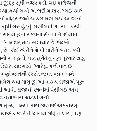
ં દૂરદૂર સુધી નજર કરી. ગઇ કાલેજેની
ગ્યો.કયાં ગયો એ ભદી માણસ ?ગઈ કાલે
ેખાયો નહિરાજાને અકળામણ થઈ.આજે તો
ો સુધી બેસવુંહતું. ઘણીબધી ગપસપ કરવી
 રાખવો હતો.રાજાનો સેનાપતિ એવામાં
 : ‘નામદાર,માઠા સમાચાર છે. ઉમ્બો
યું છે. કોઈએ તેનેગોળી મારીને ખતમ કરી
નો શક હતો, પણ હવેતેનું ખૂન પૂરવાર થયું
ઉદાસ થઇગયો. ‘ભારે દુ:ખની વાત છે.'
 હમણાં જ તેની રેસ્ટોરન્ટપર જાવ અને
ંસામેલ થવા માગું છું.'આ વાકય રાજાએ પૂરૂં
ણગોળી આવી, રાજાની છાતીમાં પેસીગઈ અને
જ તેનોશ્વાસ અટકી ગયો.
ાળ મૃત્યુ પામ્યો. બન્ને જણાએએકસરખું
ાએક જ રીતે !માનવા જેવું ન લાગે, પણ