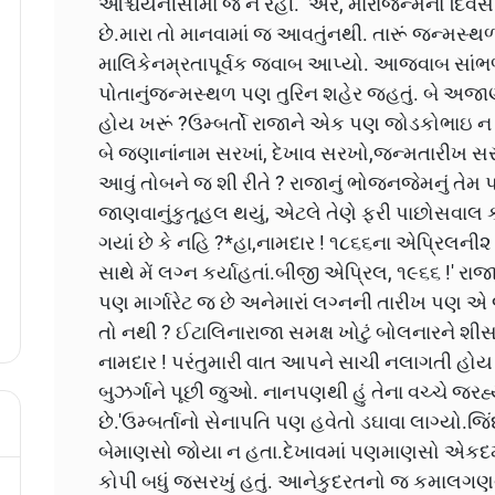
આશ્ચર્યનીસીમા જ ન રહી. ‘અરે, મારાજન્મનો દ
છે.મારા તો માનવામાં જ આવતુંનથી. તારૂં જન્મસ્થળ કય
માલિકેનમ્રતાપૂર્વક જવાબ આપ્યો. આજવાબ સાંભળીન
પોતાનુંજન્મસ્થળ પણ તુરિન શહેર જહતું. બે અજાણ
હોય ખરૂં ?ઉમ્બર્તો રાજાને એક પણ જોડકોભાઇ ન હ
બે જણાનાંનામ સરખાં, દેખાવ સરખો,જન્મતારીખ સર
આવું તોબને જ શી રીતે ? રાજાનું ભોજનજેમનું તેમ પડી
જાણવાનુંકુતૂહલ થયું, એટલે તેણે ફરી પાછોસવાલ કર્
ગયાં છે કે નહિ ?*હા,નામદાર ! ૧૮૬૬ના એપ્રિલની૨
સાથે મેં લગ્ન કર્યાહતાં.બીજી એપ્રિલ, ૧૯૬૬ !' રાજા
પણ માર્ગારેટ જ છે અનેમારાં લગ્નની તારીખ પણ એ જહ
તો નથી ? ઈટાલિનારાજા સમક્ષ ખોટું બોલનારને શી
નામદાર ! પરંતુમારી વાત આપને સાચી નલાગતી હો
બુઝર્ગાને પૂછી જુઓ. નાનપણથી હું તેના વચ્ચે જરહ્
છે.'ઉમ્બર્તાનો સેનાપતિ પણ હવેતો ડઘાવા લાગ્યો
બેમાણસો જોયા ન હતા.દેખાવમાં પણમાણસો એકદમ
કોપી બધું જસરખું હતું. આનેકુદરતનો જ કમાલગણવો ક