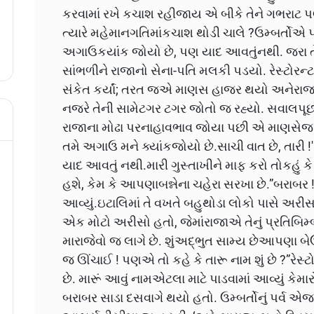
કરવામાં રખે કચાશ રહીજાય એ બીકે તેને ગભરાટ 
ત્યારે મહેમાનગતિમાંકચાશ થોડી ચાલે ?ઉમ્બર્તોએ 
અગાઉકયાંક જોયો છે, પણ યાદ આવતુંનથી. જરા તે
સાંભળીને રાજાનો સેના-પતિ મલકી પડયો. રેસ્ટોરન્
સંકેત કર્યાં; તરત જએ માણસ હાજર થયો અનેરાજા
નજરે તેની સામેટગર ટગર જોતો જ રહ્યો. સવાલપૂ
રાજાના મોઢા પરનાહાવભાવ જોયા પછી એ માણસેજ કહ્
તમે અગાઉ મને ક્યાંકજોયો છે.સાચી વાત છે, તારી !
યાદ આવતું નથી.મારી ગુસ્તાખીને માફ કરો તોકહું 
હશે, કેમ કે આપણાબન્નેના ચહેરા સરખા છે.”બરાબર
આવ્યું.ઇટાલિમાં તે વખતે બહુથોડા લોકો પાસે અરી
એક મોટો અરીસો હતો, જેમાંરાજાએ તેનું પ્રતિબિમ્બઘણ
મારાજેવો જ લાગે છે. શુંઅદ્ભુત સામ્ય છેઆપણા બેઉ
જ ઊંચાઈ ! પણએ તો કહે કે તારૂ નામ શું છે ?”રેસ્ટોર
છે. મારૂં આવું નામએટલા માટે પાડવામાં આવ્યું કેમા
બરાબર સાડા દસવાગે થયો હતો. ઉમ્બર્તોનું પર્વ એજ 