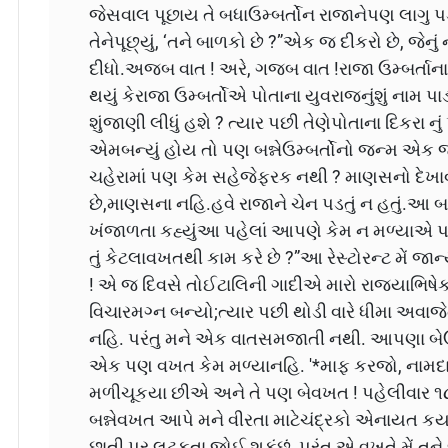
જેસવાલ પૂછાય તે બધાઉમ્બર્તોન રાજાનેપણ લાગુ 
તેનેપૂછ્યું, ‘તને બાળકો છે ?”એક જ દીકરો છે, જેનુ
દીધો.અજબ વાત ! અરે, ગજબ વાત !રાજા ઉમ્બર્તાના
થયું કેરાજા ઉમ્બર્તોએ પોતાના યુવરાજનુંશું નામ પા
શુંજાણી લીધું હશે ? ત્યાર પછી તેણેપોતાના દિકરા નુ
એમબન્યું હોય તો પણ બન્નેઉમ્બર્તોનો જન્મ એક 
ચહેરામાં પણ કેમ સહેજેફરક નથી ? માણસનો દેખા
છે,માણસના નહિ.હવે રાજાને ચેન પડતું ન હતું.આ બધું
ખંજાળતા કહ્યુંઆ પહેલાં આપણે કેમ ન મળ્યાએ પણ 
તું કેટલાવખતથી કામ કરે છે ?”આ રેસ્ટોરન્ટ મેં જ
! એ જ દિવસે તોઈટાલિની ગાદીએ મારો રાજ્યાભિષ
વિચારમગ્ન બન્યો;ત્યાર પછી થોડી વારે ધીમા અવાજેત
નહિ. પરંતુ મને એક વાતસમજાતી નથી. આપણા બેઉમ
એક પણ વખત કેમ મળ્યાનહિ. '*માફ કરજો, નામદાર
મળીચૂકયા છીએ અને તે પણ બેવખત ! પહેલીવાર ૧
બન્નેવખત આપે મને વીરતા માટેચંદ્રકો એનાયત કર્યા
છાતી પર લટકતા જોઈ શકુંછું, પરંતુ એ વખતે મેં તન