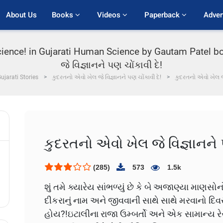
About Us
Books 
Videos 
Paperback 
Adver
science! in Gujarati Human Science by Gautam Patel b
જે વિજ્ઞાનને પણ ચોંકાવી દે!
ujarati Stories
કુદરતનો એવો ખેલ જે વિજ્ઞાનને પણ ચોંકાવી દે!
કુદરતનો એવો ખેલ જે
કુદરતનો એવો ખેલ જે વિજ્ઞાનને 
(285)
573
1.5k
​શું તમે ક્યારેય સાંભળ્યું છે કે બે અજાણ્યા માણસો
દીકરાનું નામ અને જીવવાની સાથે સાથે મરવાનો
હોય?!​ઇટાલીના રાજા ઉમ્બર્તો અને એક સામાન્ય 