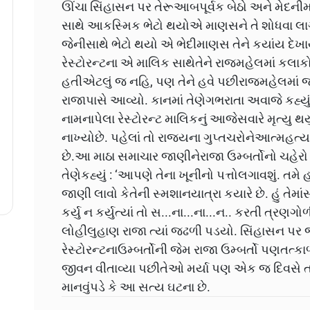
ઊંચા સિંહાસન પર તેરૂઆબપૂર્વક બેઠો અને મેદનીમા
સાથે આકસ્મિક ભેટો થયોએ માણસને તે શોધવા લા
જેનીસાથે ભેટો થયો એ ભેદીમાણસ તેને કયાંય દ
રેસ્ટોરન્ટના એ માલિક સાથેતેને રાજમહેલમાં કલાક
હતીએટલું જ નહિ, પણ તેને હવે પછીરાજમહેલમાં જ
રાજાપાસે આવ્યો. કાનમાં તેણેગભરાતા અવાજે કહ્યું
નામનાપેલા રેસ્ટોરન્ટ માલિકનું આજેસવારે મૃત્યુ થ
નાખ્યોછે. પહેલાં તો રાજ્યના ગુપ્તચરોનેઆત્મહત્યા
છે.આ માઠા સમાચાર જાણીનેરાજા ઉમ્બર્તોનો ચહેરો 
તેણેકહ્યું : ‘આપણે તેના ખૂનીનો પત્તોલગાવશું. તમે
જાણી લાવો કેતેની સ્મશાનયાત્રા કયારે છે. હું તેમા
કર્યુ ન કર્યુત્યાં તો સ...ના...ના...ન.. કરતી ત્ર
લોહીલુહાણ રાજા ત્યાં જઢળી પડયો. સિંહાસન પર 
રેસ્ટોરન્ટનાઉમ્બર્તોની જેમ રાજા ઉમ્બર્તો પણતત્ક
જીવન વીતાવ્યા પછીતેઓ મર્યા પણ એક જ દિવસે તથ
માનવુંપડે કે આ સત્ય ઘટના છે.