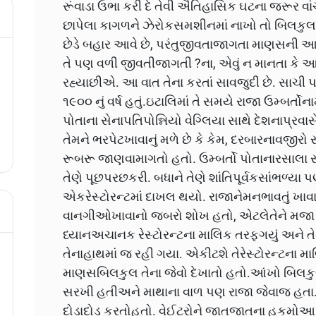
રૂંવાડા ઉભા કરી દે તેવી ઐતિહાસિક ઘટના જરૂર વાં
છાપેલા કાગળને ઝેરોકસમશીનમાં નાખો તો બિલક
છેડે બહાર આવે છે, પરંતુજીવતાજાગતા માણસની આ
તે પણ વળી જીવતીજાગતી ?ના, એવું ન માનતા કે
રહ્યાછીએ. આ વાત તેના કરતાં સાવજુદી છે. સાચી
૧૯૦૦ નું વર્ષ હતું.ઇટાલિમાં તે સમયે રાજા ઉમ્બર્
પોતાના સેનાપતિપોન્નિયો વેગ્લિયા સાથે દેશનાપ્રવાસે
તેમને ભરપેટખાવાનું મળે છે કે કેમ, દરબારનાવજીરો સ
રૂબરૂ જાણવામાગતો હતો. ઉમ્બર્તો પોતાનારસાલા સ
તેણે પૂછપરછકરી. બધાને તેણે શાંતિપૂર્વકસાંભળ્યા
એકરેસ્ટોરન્ટમાં દાખલ થયો. રાજાનેમનભાવતું ખાવાન
વાનગીઓખાવાનો જબરો શોખ હતો, એટલેતેને મજા પ
ધ્યાનઅચાનક રેસ્ટોરન્ટના માલિક તરફગયું અને તેને
તેનાહાથમાં જ રહી ગયા. એકીટશે તેરેસ્ટોરન્ટના મ
માણસબિલકુલ તેના જેવો દેખાતો હતો.આંખો બિલકુલ
સરખી હતીઅને માથાના વાળ પણ રાજા જેવાજ હતા. 
દોડાદોડ કરતોહતો. વેઈટરોને જાતજાતના હુકમોઆપ