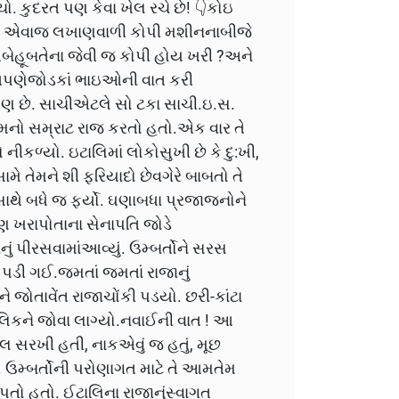
ચો. કુદરત પણ કેવા ખેલ રચે છે! 👇કોઇ
ુલ એવાજ લખાણવાળી કોપી મશીનનાબીજે
બેહૂબતેના જેવી જ કોપી હોય ખરી ?અને
 આપણેજોડકાં ભાઇઓની વાત કરી
 પણ છે. સાચીએટલે સો ટકા સાચી.ઇ.સ.
તોનામનો સમ્રાટ રાજ કરતો હતો.એક વાર તે
 નીકળ્યો. ઇટાલિમાં લોકોસુખી છે કે દુ:ખી,
ામે તેમને શી ફરિયાદો છેવગેરે બાબતો તે
ાથે બધે જ ફર્યો. ઘણાબધા પ્રજાજનોને
 પણ ખરાપોતાના સેનાપતિ જોડે
ું પીરસવામાંઆવ્યું. ઉમ્બર્તોને સરસ
ડી ગઈ.જમતાં જમતાં રાજાનું
 જોતાવેંત રાજાચોંકી પડયો. છરી-કાંટા
ાલિકને જોવા લાગ્યો.નવાઈની વાત ! આ
 સરખી હતી, નાકએવું જ હતું, મૂછ
ઉમ્બર્તોની પરોણાગત માટે તે આમતેમ
તો હતો. ઈટાલિના રાજાનુંસ્વાગત