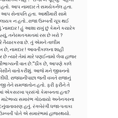
ણસહતો. આપ નામદાર તે સમયેકર્નલ હતા.
ારે આપ સેનાપતિ હતા. આથીમારી સામે
ાટેલાયક ન હતો..રાજા ઉમ્બર્તો ચૂપ થઈ
'નામદાર ! હું આશા રાખું છું કેમને કયારેક
્યું, તનેરમતગમતમાં રસ છે ખરો ?
ે તૈયારકરવા છે. તું એમને તાલીમ
 છે, નામદાર ! આવતીકાલના શાહી
ે ત્યારે તેમાં મારે પણઈનામો લેવા હાજર
 સૌભાગ્યની વાત છે.”‘ઠીક છે, આપણે કાલે
બેસીને વાતોકરીશું. આજે મને જીવનનો
ી. રાજધાનીપાછા જતી વખતે રાજાનું
હજી તેને સમજાતોન હતો. ફરી ફરીને તે
નમાં એકસરખા પ્રસંગો કેમબનતા હતા?
 માટેભવ્ય સમારંભ ગોઠવાયો અનેનગરના
ુંવાતાવરણ હતું. રંગબેરંગી ધજા-પતાકા
જાઉમ્બર્તો પોતે એ સમારંભમાં હાજરથયો.