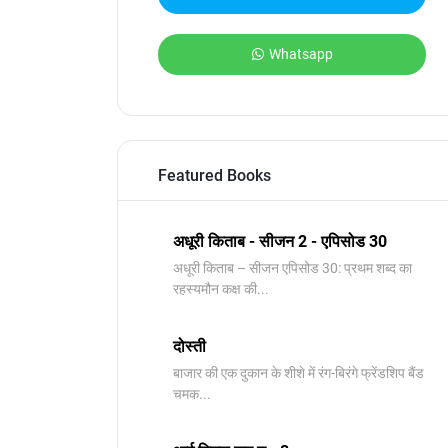
Whatsapp
Featured Books
अधूरी किताब - सीजन 2 - एपिसोड 30
अधूरी किताब – सीजन एपिसोड 30: प्रथम शब्द का
रहस्यमौन कक्ष की...
दोस्ती
बाजार की एक दुकान के शीशे में रंग-बिरंगे फ्रेंडशिप बैंड
चमक...