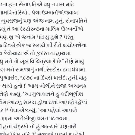
પડતા હતા.સેનાપતિએ વધુ તપાસ માટે
ં નામવિત્તોરિયો.. પેલા ઉમ્બર્તોએજવાબ
 યુવરાજનું પણ એજ નામ હતું. સેનાપતિને
ડયું તે આ રેસ્ટોરન્ટના માલિક ઉમ્બર્તોએ
ં પણ શું એ જનામ પાડયું હશે ? પરંતુ
જ દિવસેએક જ સમયે શી રીતે થયોબન્નેના
વ કેવોથાય એ તો કુદરતના હાથમાં
 મને તો ખૂબ વિચિત્રલાગે છે." તેણે માથું
મને સમજાતું નથી.રેસ્ટોરન્ટના ધંધામાં
ાન્યુઆરી૯, ૧૮૭૮ ના દિવસે ખરીદી હતી.વાહ
ેક થયો હતો !' આમ બોલીને રાજા અચાનક
ેણે કહ્યું, ‘આ મુલાકાતને હું કદીભૂલીશ
ાંઆટલું સામ્ય હોવા છતાં આપણેપહેલાં
 !* પેલાએકહ્યું. ‘આ પહેલાં આપણે
૮૬૬માં અનેબીજી વખત ૧૮૭૦માં.
 હતા.ચંદ્રકો તો હું અત્યારે પણતારી
ે જોયોકેમ નહિ ?” રાજાએ પૂછ્યું.*પહેલી