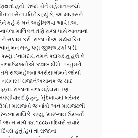
પણથતો હતો. રાજા પોતે મહેમાનબન્યો
પોતાના સેનાપતિનેકહ્યું કે, આ માણસને
ને કહે કે મને અહીંમળવા આવે !,આ
ટનાપેલા માલિકને તેણે રાજા પાસેઆવવાનો
ને સલામ કરી. રાજા તોઆશ્ચર્યચકિત
છવાનું મન થયું, પણ જીભઅટકી પડી.
યું : ‘નામદાર, તમને કદાચથતું હશે કે
' રાજાઉમ્બર્તોએ જવાબ દીધો. પરંતુમને
કે તમે રાજમહેલના અરીસામાંમને જોયો
 ! બરાબર !' રાજાનેઅચાનક જ યાદ
સાહતા. રાજાના રાજ મહેલમાં પણ
ીવાર દીઠું હતું. ‘તુંદેખાવમાં ખરેખર
માં ! મારાજેવો જ બાંધો અને મારાજેટલી
ન્ટના માલિકે કહ્યું, ‘મારૂંનામ ઉમ્બર્તો
રો જન્મ માર્ચ ૧૪, ૧૮૮૪નાદિવસે સવારે
દિવસે હતું.’હવે તો રાજાના