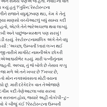
િવસ અને સમય પણએ જ હતા. નવાઈની વાત
ું હતું ?‘તુરિન.’રેસ્ટોરન્ટના
ે રાજાને વધુમૂંઝવણ થઇ, કેમ કે તેનું
્યા માણસો વચ્ચેઆટલું બધું સામ્ય કદી
તો, એટલે તેને ભારેઅચરજ થવા લાગ્યું.
ખી અને પાછુંજન્મસ્થળ પણ સરખું !
 રહ્યું. રેસ્ટોરન્ટનામાલિક અંગે તેને વધુ
યો : ‘અચ્છા, ઉમ્બર્તો !તારાં લગ્ન થઈ
 જી તારીખે માર્ગારેટ નામનીએક છોકરી
એઆશ્ચર્યભેર કહ્યું. મારી પત્નીનુંનામ
તી. અલ્યા, તું જે બોલે છે તેસાવ ગપ્પુ
સજા મળે એ તને ખબર છે ?'ખબર છે,
ય તો મોન નગ૨માંવસતા મોટી વયના
યો છું. મારી દરેકેદરેક વાત તેઓજાણે
.જિંદગીમ કદી તેણેઆટલા બધા સરખા
 સરખાન હોય, જ્યારે અહીં તોકોપી–ટુ–
ે બીજું કંઈ ?રેસ્ટોરન્ટના ઉમ્બર્તો