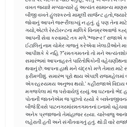
વખત જયા૨ે મળ્યાત્યારે હું અત્યંત સામાન્ય મા
બીજી વખતે હુંલશ્કરનો મામૂલી સાર્જન્ટ હતો,જ્ય
જોવાનું આપને જરૂરીલાગ્યું ન હતું. હું પણ તેના મ
ગયો,એટલે રેસ્ટોરન્ટના માલિકે વિનમ્રઅવાજે કહ્યું.
આપની સેવા કરવામાટે તક મળે.'*જરૂર !' રાજાએ કહ
ઈટાલિનું નામ ચોમેર ગાજતું કરેએવા ખેલાડીઓને માર
આપીશકે કે નહિ ?”રમતગમતનો તો મને અત્યંતશોખ
સમારંભમાં આપનાહસ્તે પારિતોષિકોની વહેચણીથનાર છ
થવાનું છે.આપના હાથે મને ચંદ્રકો મળે તેમારા માટે
ફરીમળીશું. સમારંભ પૂરો થાય એપછી રાજમહેલમાં 
એકરહસ્યમય અનુભવ થયો.' કહીરાજાએ વિદાય લીધ
મગજપેલા માં જ પરોવાયેલું રહ્યું.આ ઘટનાનો ભેદ 
પોતાની જાતનેએમ જ પૂછતો રહ્યો કે બન્નેનાજીવ
બીજે દિવસે પાટનગરમાંરમતગમતનાં ઇનામો વહેચવા
અનેક પ્રજાજનો તેમાંહાજર રહ્યા. ચારેબાજુ આનંદન
લહેરાતી હતી અને સંગીતવાગતું હતું. થોડી વારે રા