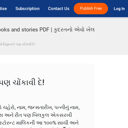
tise
Subscription
Contact Us
Publish Free
Log In 
ooks and stories PDF | કુદરતનો એવો ખેલ
 વિજ્ઞાનને પણ ચોંકાવી દે!
પણ ચોંકાવી દે!
નો ચહેરો, નામ, જન્મતારીખ, પત્નીનું નામ,
 દિવસ અને રીત પણ બિલકુલ એકસરખી
રેસ્ટોરન્ટ માલિકની આ ૧૦૦% સાચી અને