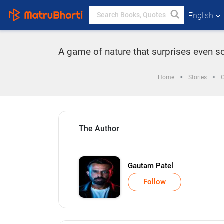
English
A game of nature that surprises even 
Home
Stories
G
The Author
Gautam Patel
Follow