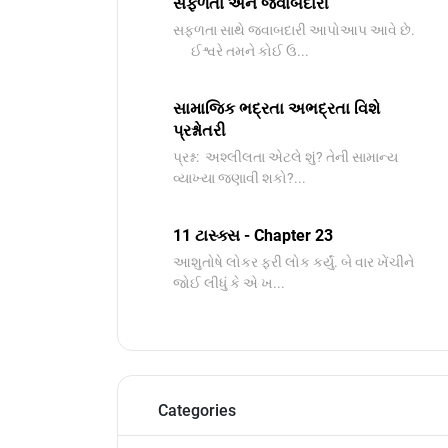
સફળતા અને જવાબદારી
સફળતા સાથે જવાબદારી આપોઆપ આવે છે.
ઈશ્વરે તમને કોઈ ઉ...
સામાજિક ભદ્રતા અભદ્રતા વિશે
પ્રશ્નોતરી
પ્રશ્ન: અશ્લીલતા એટલે શું? તેની સામાન્ય
વ્યાખ્યા જણાવી શકો?...
11 ટાસ્ક્સ - Chapter 23
આશુતોષે લોકર ફરી લોક કર્યું. બે વાર ખેંચીને
જોઈ લીધું કે એ ખ...
Categories