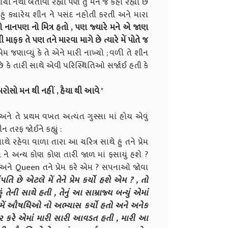
ને નીચો નથી બતાવી રહ્યો પણ તું મને જ કહી રહ્યો છે
હું ક્યારેય શીન ને પસંદ નહોતી કરતી અને મારા
 નાનપણ નો મિત્ર હતો , પણ જ્યારે મને એ જાણ
માફક તે પણ તને મારવા માગે છે ત્યારે મેં પોતે જ
મ જણાવ્યું કે તે એને મારી નાખ્યો ; વળી તે શીન
ે કે તારી સાથે એવી પરિસ્થિતિઓ સર્જાઈ હતી કે
રોસો મન થી નહીં , હૈયા થી આવે
"
ે તે પ્રથમ વખત અત્યંત ગુસ્સા માં હોય એવું
ન તરફ જોઈને કહ્યું :
ાથે રહેવા વાળા તારા આ ચરિત્ર સાથે હું તને પ્રેમ
ાયા ને અન્ય કોણ કોણ તારી જાળ માં ફસાયું હશે ?
 અને Queen તને પ્રેમ કરે એમ ? સપનાઓ જોવા
સંપતિ છે એટલે મેં તેને પ્રેમ કર્યો હશે એમ ? , તો
ં તેની સાથે હતી , તેનું આ સામ્રાજ્ય બન્યું એમાં
તા , મેં ઔષધિઓ નો અભ્યાસ કર્યો હતો અને અનેક
ૂર કરે એમાં મારી સારી આવડત હતી , મારી આ