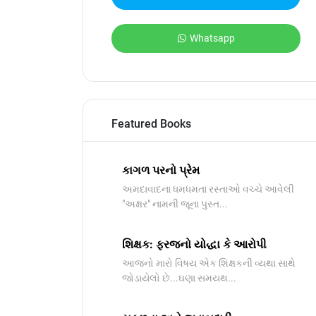
Whatsapp
Featured Books
કાગળ પરનો પ્રેમ
અમદાવાદના ધમધમતા રસ્તાઓ વચ્ચે આવેલી
"અક્ષર" નામની જૂના પુસ્ત...
શિક્ષક: ફરજનો યોદ્ધા કે આરોપી
આજનો મારો વિષય એક શિક્ષકની વ્યથા સાથે
જોડાયેલો છે...ઘણા સમયથ...