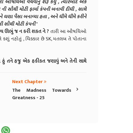
ઔષધિઓ વેચવાનું શરૂ કર્યું , ત્યારબાદ એક
 ની સૌથી મોટી ફાર્મા કંપની બનાવી દીધી , સાથે
 ઘણા પૈસા બનાવ્યા હતા , અને ધીમે ધીમે કરીને
ની સૌથી મોટી કંપની
"
્ય ઊભું જ ન કરી શકત ને ?
તારી આ ઔષધિઓ
 કશું નહોતું , ધિક્કાર છે SK, મતલબ તે પોતાના
ે હું તને હજુ એક હકીકત જણાવું અને તેની સાથે
Next Chapter
›
The Madness Towards
Greatness - 25