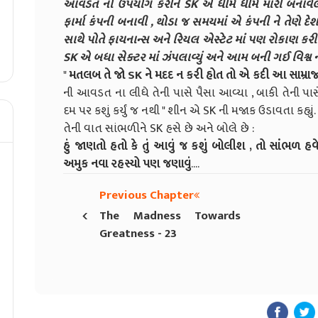
આવડત નો ઉપયોગ કરીને SK એ ધીમે ધીમે મારી બનાવેલી 
ફાર્મા કંપની બનાવી , થોડા જ સમયમાં એ કંપની ને તેણે દેશ
સાથે પોતે ફાયનાન્સ અને રિયલ એસ્ટેટ માં પણ રોકાણ કરીને
SK એ બધા સેક્ટર માં ઝંપલાવ્યું અને આમ બની ગઈ વિશ્વ 
"
મતલબ તે જો SK ને મદદ ન કરી હોત તો એ કદી આ સામ્રાજ
ની આવડત ના લીધે તેની પાસે પૈસા આવ્યા , બાકી તેની પાસે
દમ પર કશું કર્યું જ નથી " શીન એ SK ની મજાક ઉડાવતા કહ્યું.
તેની વાત સાંભળીને SK હસે છે અને બોલે છે :
હું જાણતો હતો કે તું આવું જ કશું બોલીશ , તો સાંભળ હવ
અમુક નવા રહસ્યો પણ જણાવું
....
Previous Chapter
‹
The Madness Towards
Greatness - 23