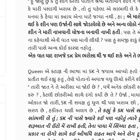
" હું જાણું છું કે તું શીન કરતા પોતાને શ્રેષ્ઠ બતાવીને શીન 
કે મારી પસંદગી ખરાબ છે , તો તું પહેલા એ સાંભળી લે કે 
મનમાં કે હૈયા માં ક્યાંય એના માટે જગ્યા નથી , હા
; એ મારો
થઈ કે શીન પણ ઉર્જાની સાથે જોડાયેલો છે અને અન્ય લોકો ની 
શીન ને મારી નાખવાની યોજના બનાવી નાખી હતી
; પણ તે એ
ના કહેવાથી એની વાત પણ માની લીધી ? પણ હું સમજી શકું છ
તારી પાસે અન્ય કોઈ કારણ નહોતું .
એક વાત યાદ રાખજે SK પ્રેમ ભરોસા થી જ થઈ શકે અને તે ભ
Queen એ કટાક્ષ ની ભાષા માં SK ને જવાબ આપ્યો હતો અન
પ્રતીત થઈ રહ્યું હતું , તેણે પોતાનો અવાજ વધુ ઊંચો કરીને શી
" તારી જાત ને તે અરીસા માં જોઈ છે ? , વર્ષે અનેક છોકરી સ
કરું ? , કેટલી છોકરીઓ સાથે દગો કર્યો છે તે ? ઉર્જા , મ
ઓકાત જો તારી, SK ની સમક્ષ તું ધૂળ થી પણ ખરાબ છો ,
સરળ છે , હકીકત ઘણી અલગ છે ,
તે કહ્યું કે SK પાસે 
સાંભળી લે તું ; SK ની પાસે જ્યારે કઈ પણ નહોતું ત્યારે હુ
શરૂઆત ની ઈંટો મેં રાખી હતી, તેના પાયા મેં સિંચ્યા હ
પ્રકાર ના રોગો સામે કઈ ઔષધિ રાહત આપે અને રોગ દ