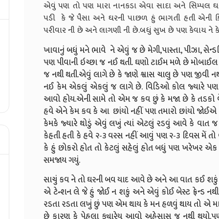
એવું પણ તો પણ મારા નાનકડા એવા સાદા અને સિમ્પલ ઘર
પડી કે જે પૈસા અને ઘરની પાછળ હું ભાગતી હતી એની કિ
પરીવાર ની છે અને લાગણી ની છે.બધું સુખ છે પણ કેવાય ને કે 
ખાવાનું બધું મને ભાવે ને એવું જ છે મેગી,પાસ્તા, પીઝા, સ
પણ પીવાની ઇચ્છા જ નઈ થતી. ઘણો ટાઈમ મળે છે મોબાઈલ
જ નથી થતી.એવું લાગે છે કે જાણે શ્વાસ ચાલુ છે પણ જીવી
નઈ કેમ એકલું એકલું જ લાગે છે. વિડિઓ કોલ જ્યારે પણ આ
આવો હોય.એની સામે તો એમ જ કવ છું કે મજા છે કે તડકો વ
હવે એને કેમ કવ કે આ છાંયો નહીં પણ તમારો છાંયો જોઈએ 
કેમકે જ્યારે થોડું એવું લખું ત્યાં એટલું રડવું આવે કે વાત 
કેહતી હતી કે હવે ૨-૩ વરસ નહીં આવું પણ ૨-૩ દિવસ મેં તો બધ
કે હું છોકરો હોત તો કેટલું સહેલું હોત બધું પણ ખરેખર એ
સમજાય ગયું.
સાચું કવ ને તો ઘરની બવ યાદ આવે છે અને આ વાત કઈ શકું એ
એ ટેન્શન લે જે હું જોઈ ન શકું અને એવું કોઈ બેસ્ટ ફ્રેન્ડ 
રડતા રડતા લખું છું પણ એમ થાય કે મન હળવું થાય તો એ માટ
છે કારણ કે પેહલા ક્યારેય આવો અહેસાસ જ નથી થયો.પણ