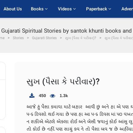
About Us
Books 
Videos 
Paperback 
Adver
ujarati Spiritual Stories by santok khunti books and s
me
Stories
Gujarati Stories
સુખ (પૈસા કે પરીવાર)?
સુખ (પૈસા કે પરીવાર
સુખ (પૈસા કે પરીવાર)?
450
1.3k
આજે હું પૈસા કમાવા માટે બહાર આવી છું અને હા એ પણ
૫-૬ દિવસો થઈ ગયા છે પણ હા આ ૫-૬ દિવસ માં ૫૦ વખત રડ
ન શકીએ એટલે એકલા રોઈ અને બેસી જવાનું કોઈ આંસુ લુછવા 
તો કોઈ છે નહીં. પણ સાચું કવ ને તો પૈસા બવ જ છે અહીંયા