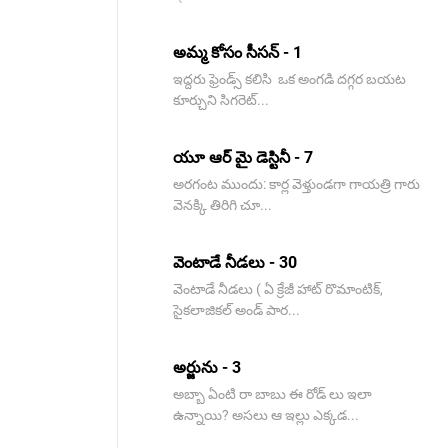
అమ్మ కోసం సీసన్ - 1
ఇద్దరు ఫ్రెండ్స్ కలిసి ఒక అంగడి దగ్గర బయట
కూర్చుని సిగరెట్...
యూ ఆర్ మై డెస్టినీ - 7
అరగంట ముందు: కార్ల వెళ్తుండగా గాయత్రి గారు
వెనక్కి తిరిగి చూ...
వెంటాడే నీడలు - 30
వెంటాడే నీడలు ( ఏ క్రేజీ హాట్ రొమాంటిక్,
సైకలాజికల్ అండ్ పార...
అర్జును - 3
అబ్బా ఏంటి రా బాబు ఈ రోడ్ లు ఇలా
ఉన్నాయి? అసలు ఆ ఇల్లు ఎక్కడ...