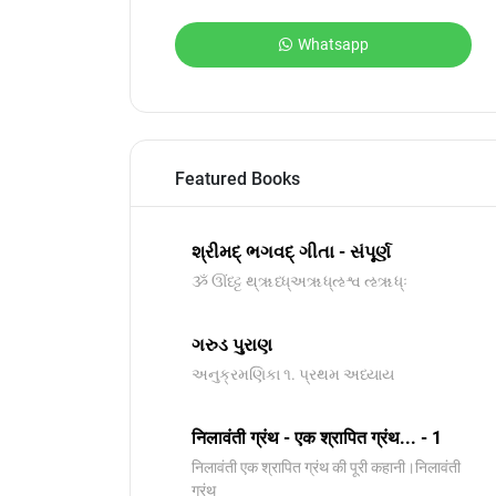
Whatsapp
Featured Books
શ્રીમદ્ ભગવદ્ ગીતા - સંપૂર્ણ
ૐ ઊંધ્ટ્ટ થ્ૠધ્ધ્અૠધ્ઌશ્વ ઌૠધ્ઃ
ગરુડ પુરાણ
અનુક્રમણિકા ૧. પ્રથમ અધ્યાય
निलावंती ग्रंथ - एक श्रापित ग्रंथ... - 1
निलावंती एक श्रापित ग्रंथ की पूरी कहानी।निलावंती
ग्रंथ