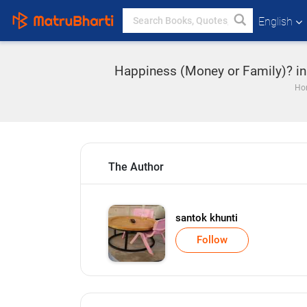
English
Happiness (Money or Family)? in G
Ho
The Author
santok khunti
Follow