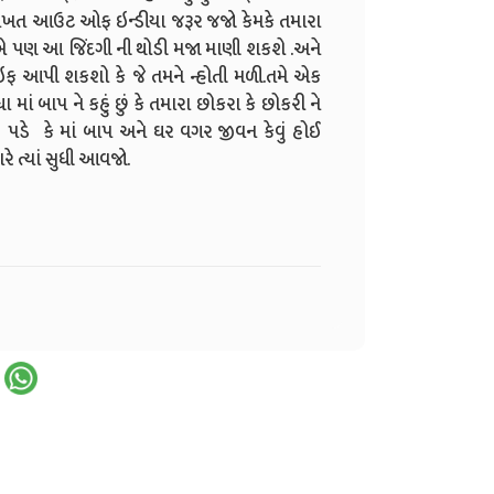
ક વખત આઉટ ઓફ ઇન્ડીયા જરૂર જજો કેમકે તમારા
 એ પણ આ જિંદગી ની થોડી મજા માણી શકશે .અને
ઇફ આપી શકશો કે જે તમને ન્હોતી મળી.તમે એક
ં બાપ ને કહું છું કે તમારા છોકરા કે છોકરી ને
ે કે માં બાપ અને ઘર વગર જીવન કેવું હોઈ
રે ત્યાં સુધી આવજો.