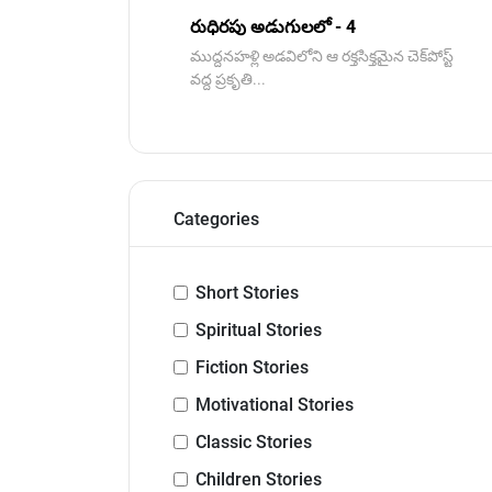
రుధిరపు అడుగులలో - 4
ముద్దనహళ్లి అడవిలోని ఆ రక్తసిక్తమైన చెక్‌పోస్ట్
వద్ద ప్రకృతి...
Categories
Short Stories
Spiritual Stories
Fiction Stories
Motivational Stories
Classic Stories
Children Stories