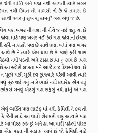
 જેવી શાંતિ અને મજા નથી આવતી.ત્યારે ખબર
ંમત નથી કિંમત તો માણસો ની છે જે તમારા છે
સાથી વગર નું સુખ શું કામનું? બસ એવું જ છે.
ેન્ડવિચ પણ ખબર ની ગળા ની નીચે જ નઈ જતું. ચા છે
 જોવા માટે પણ ખબર નઈ કંઇ પણ જોવાની ઇચ્છા
 નથી રહી. માણસો પણ છે સાથે ઘણાં બધાં પણ ખબર
વે છે ને ત્યારે એમ થાય છે કે જાણે ફરી શ્વાસ
ેઠવો નથી પડતો અને ટાઢા છાયા નું કામ છે .પણ
છે.આ સ્ટોરી લખતાં મને આજે ૩-૪ દિવસો થયા છે
જ ન પૂછો પછી મૂકી દવ છું.જ્યારે ઘરેથી આવી ત્યારે
ું પૂરું થઈ ગયું .મારે ભાઈ નથી ક્યારેક એમ થતું
ક છોકરો બનવું એટલું પણ સહેલું નથી હોતું એ પણ
વું વ્યક્તિ પણ લાઇફ માં નથી. ફેમિલી ને કવ તો
નથી કે જેની સાથે આ વાતો શેર કરી શકું અત્યારે પણ
ે આ પોસ્ટ કરું છું અને હા આ મારી પહેલી પોસ્ટ
 એક મફત ની સલાહ આપું છું જો ફેમિલી માટે