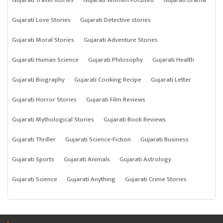
Gujarati Travel stories
Gujarati Women Focused
Gujarati Drama
Gujarati Love Stories
Gujarati Detective stories
Gujarati Moral Stories
Gujarati Adventure Stories
Gujarati Human Science
Gujarati Philosophy
Gujarati Health
Gujarati Biography
Gujarati Cooking Recipe
Gujarati Letter
Gujarati Horror Stories
Gujarati Film Reviews
Gujarati Mythological Stories
Gujarati Book Reviews
Gujarati Thriller
Gujarati Science-Fiction
Gujarati Business
Gujarati Sports
Gujarati Animals
Gujarati Astrology
Gujarati Science
Gujarati Anything
Gujarati Crime Stories