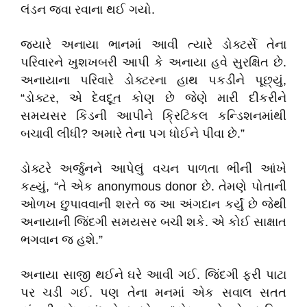
લંડન જવા રવાના થઈ ગયો.
​જ્યારે અનાયા ભાનમાં આવી ત્યારે ડોક્ટર્સે તેના
પરિવારને ખુશખબરી આપી કે અનાયા હવે સુરક્ષિત છે.
અનાયાના પરિવારે ડોક્ટરના હાથ પકડીને પૂછ્યું,
“ડોક્ટર, એ દેવદૂત કોણ છે જેણે મારી દીકરીને
સમયસર કિડની આપીને ક્રિટિકલ કન્ડિશનમાંથી
બચાવી લીધી? અમારે તેના પગ ધોઈને પીવા છે.”
​ડોક્ટરે અર્જુનને આપેલું વચન પાળતા ભીની આંખે
કહ્યું, “તે એક anonymous donor છે. તેમણે પોતાની
ઓળખ છુપાવવાની શરતે જ આ અંગદાન કર્યું છે જેથી
અનાયાની જિંદગી સમયસર બચી શકે. એ કોઈ સાક્ષાત
ભગવાન જ હશે.”
​અનાયા સાજી થઈને ઘરે આવી ગઈ. જિંદગી ફરી પાટા
પર ચડી ગઈ. પણ તેના મનમાં એક સવાલ સતત