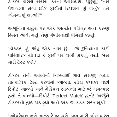
​ડોક્ટરે ચશ્મા સરખા કરતાં આશ્ચર્યથી પૂછ્યું, “તમે
પેશન્ટના સગા છો? ફોર્મમાં રિલેશન શું લખું? તમે
એમના શું થાઓ?”
​અર્જુનના ચહેરા પર એક અત્યંત પવિત્ર અને કરુણ
સ્મિત આવી ગયું. તેણે ગંભીરતાથી ધીમેથી કહ્યું:
​“ડોક્ટર, હું એવું એક નામ છું... જે દુનિયાના કોઈ
પારિવારિક ચોપડા કે ફોર્મ પર લખી શકાતું નથી. બસ
મારી ટેસ્ટ કરો.”
​ડોક્ટર તેની આંખોનો નિઃસ્વાર્થ ભાવ સમજી ગયા.
તાત્કાલિક ટેસ્ટ કરવામાં આવ્યા. થોડા કલાકો પછી
રિપોર્ટ આવ્યો અને મેડિકલ સાયન્સ માટે જે ચમત્કાર
હતો તે બન્યો—રિપોર્ટ 'Perfect Match' હતો! અર્જુને
ડોક્ટરનો હાથ પકડ્યો અને એક જ કડક શરત મૂકી:
​“ઓપરેશન ભલે અત્યારે જ કરો. પણ મારી એક શરત