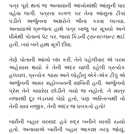
​પત્ર પૂરો થતાં જ અનાયાની આંખોમાંથી આંસુની ધાર
વહેવા લાગી. પત્રના કાગળ પર તેના આંસુના ટીપાં
પડીને અર્જુનના અક્ષરોને ભીના કરવા લાગ્યા.
અનાયાએ ધ્રૂજતા હાથે પત્ર બાજુ પર મૂક્યો અને
ધીમેથી પોતાનાં પેટ પર, જ્યાં કિડની ટ્રાન્સપ્લાન્ટ થઈ
હતી, ત્યાં બંને હાથ મૂકી દીધા.
​તેણે પોતાની આંખો બંધ કરી. તેને પહેલીવાર એ પરમ
અહેસાસ થયો કે તેની અંદર ચાલી રહેલી પ્રત્યેક
હલચલ, પ્રત્યેક શ્વાસ અને લોહીનું એકે-એક ટીપું એ
અર્જુનની અમર મહોબ્બતની સાબિતી હતી. અર્જુનનો
પ્રેમ તેને ક્યારેય છોડીને ગયો જ નહોતો. તે માત્ર
નજરથી દૂર લંડનમાં બેઠો હતો, પણ અસ્તિત્વથી તો
તેની સાવ નજીક, તેની અંદર જ ધબકતો હતો!
​બારીની બહાર વરસાદ હવે રુદ્ર બનીને વરસી રહ્યો
હતો. અનાયાએ બારીની બહાર આકાશ તરફ જોયું,