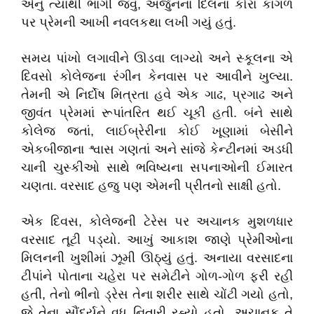
એનું ત્યાંથી ભાગી જવું, અર્જુનના દિલના કોરા કાગળ
પર પ્રેમની આખી નવલકથા લખી ગયું હતું.
​સમય પાંખો લગાવીને ઊડવા લાગ્યો અને સ્કૂલના એ
દિવસો કોલેજના રંગીન કેનવાસ પર આવીને ખુલ્યા.
તેમની એ નિર્દોષ મિત્રતા હવે એક ગાઢ, પ્રગાઢ અને
જીવંત પ્રેમમાં રૂપાંતરિત થઈ ચૂકી હતી. બંને સાથે
કોલેજ જતાં, લાઈબ્રેરીના કોઈ ખૂણામાં બેસીને
એકબીજાના શ્વાસ ગણતાં અને સાંજે કેન્ટીનમાં અડધી
ચાની ચુસ્કીઓ સાથે ભવિષ્યના સપનાઓની ઈમારત
ચણતા. વરસાદ હજુ પણ એમની પ્રીતનો સાક્ષી હતો.
​એક દિવસ, કોલેજની ટેરેસ પર અચાનક મુશળધાર
વરસાદ તૂટી પડ્યો. આખું આકાશ જાણે પ્રેમીઓના
મિલનની ખુશીમાં ઝૂમી ઊઠ્યું હતું. અનાયા વરસાદના
ટીપાંને પોતાના ચહેરા પર સમેટીને ગોળ-ગોળ ફરી રહી
હતી, તેનો ભીનો ડ્રેસ તેના શરીર સાથે ચોંટી ગયો હતો,
જે તેના સૌંદર્યને વધુ નિતારી રહ્યો હતો. અચાનક તે