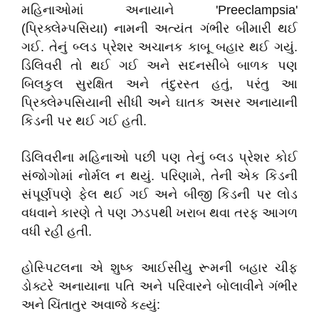
મહિનાઓમાં અનાયાને 'Preeclampsia'
(પ્રિક્લેમ્પસિયા) નામની અત્યંત ગંભીર બીમારી થઈ
ગઈ. તેનું બ્લડ પ્રેશર અચાનક કાબૂ બહાર થઈ ગયું.
ડિલિવરી તો થઈ ગઈ અને સદનસીબે બાળક પણ
બિલકુલ સુરક્ષિત અને તંદુરસ્ત હતું, પરંતુ આ
પ્રિક્લેમ્પસિયાની સીધી અને ઘાતક અસર અનાયાની
કિડની પર થઈ ગઈ હતી.
​ડિલિવરીના મહિનાઓ પછી પણ તેનું બ્લડ પ્રેશર કોઈ
સંજોગોમાં નોર્મલ ન થયું. પરિણામે, તેની એક કિડની
સંપૂર્ણપણે ફેલ થઈ ગઈ અને બીજી કિડની પર લોડ
વધવાને કારણે તે પણ ઝડપથી ખરાબ થવા તરફ આગળ
વધી રહી હતી.
​હોસ્પિટલના એ શુષ્ક આઈસીયુ રૂમની બહાર ચીફ
ડોક્ટરે અનાયાના પતિ અને પરિવારને બોલાવીને ગંભીર
અને ચિંતાતુર અવાજે કહ્યું: