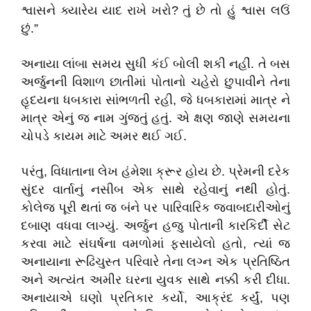
શ્વાસને ક્યારેય યાદ રાખે ખરો? તું છે તો હું શ્વાસ લઉં
છું.”
​અનાયા લાંબા સમય સુધી કંઈ બોલી શકી નહીં. તે બસ
અર્જુનની વિશાળ છાતીમાં પોતાનો ચહેરો છુપાવીને તેના
હૃદયના ધબકારા સાંભળતી રહી, જે ધબકારામાં માત્ર ને
માત્ર એનું જ નામ ગુંજતું હતું. એ ક્ષણ જાણે સમયના
ચોપડે કાયમ માટે અમર થઈ ગઈ.
​પરંતુ, વિધાતાના લેખ હંમેશા ક્રૂર હોય છે. પ્રેમની દરેક
સુંદર વાર્તાનું નસીબ એક સાથે રહેવાનું નથી હોતું.
કોલેજ પૂરી થતાં જ બંને પર પારિવારિક જવાબદારીઓનું
દબાણ વધવા લાગ્યું. અર્જુન હજુ પોતાની કારકિર્દી સેટ
કરવા માટે સંઘર્ષના વમળોમાં ફસાયેલો હતો, ત્યાં જ
અનાયાના રૂઢિચુસ્ત પરિવારે તેના લગ્ન એક પ્રતિષ્ઠિત
અને અત્યંત અમીર ઘરના યુવક સાથે નક્કી કરી દીધા.
અનાયાએ ઘણો પ્રતિકાર કર્યો, આક્રંદ કર્યું, પણ