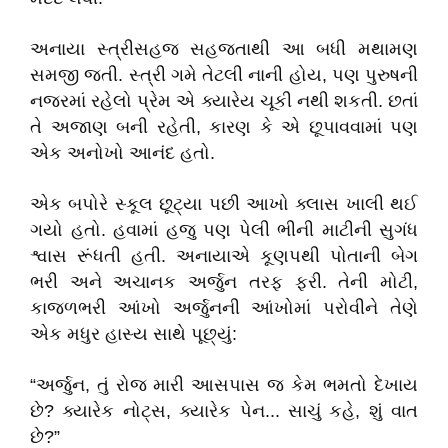
​અનાયા સ્ત્રીસહજ સહજતાથી આ બધી મથામણ
સમજી જતી. સ્ત્રી ગમે તેટલી નાની હોય, પણ પુરુષની
નજરમાં રહેલો પ્રેમ એ ક્યારેય ચૂકી નથી શકતી. છતાં
તે અજાણ બની રહેતી, કારણ કે એ છૂપાવવામાં પણ
એક અનોખો આનંદ હતો.
​એક બપોરે સ્કૂલ છૂટ્યા પછી આખો ક્લાસ ખાલી થઈ
ગયો હતો. હવામાં હજુ પણ પેલી ભીની માટીની સુગંધ
શ્વાસ રૂંધતી હતી. અનાયાએ કૂણપથી પોતાની બેગ
ભરી અને અચાનક અર્જુન તરફ ફરી. તેની મોટી,
કાજળભરી આંખો અર્જુનની આંખોમાં પરોવીને તેણે
એક મધુર હાસ્ય સાથે પૂછ્યું:
​“અર્જુન, તું રોજ મારી આસપાસ જ કેમ ભમતો દેખાય
છે? ક્યારેક નોટ્સ, ક્યારેક પેન... સાચું કહે, શું વાત
છે?”