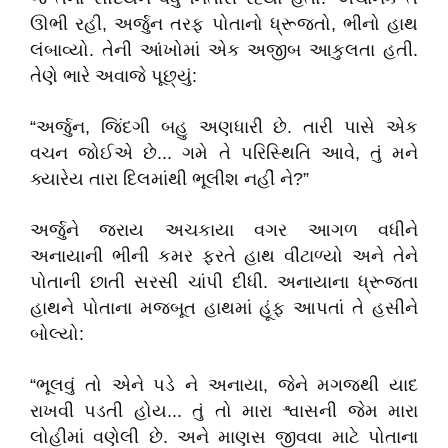
ઊભી રહી, અર્જુન તરફ પોતાનો ધ્રૂજતો, ભીનો હાથ
લંબાવ્યો. તેની આંખોમાં એક અજીબ આકુલતા હતી.
તેણે ભારે અવાજે પૂછ્યું:
​“અર્જુન, જિંદગી બહુ અણધારી છે. તારી પાસે એક
વચન જોઈએ છે... ગમે તે પરિસ્થિતિ આવે, તું મને
ક્યારેય તારા દિલમાંથી ભૂલીશ નહીં ને?”
​અર્જુને જરાય અચકાયા વગર આગળ વધીને
અનાયાની ભીની કમર ફરતે હાથ વીંટાળ્યો અને તેને
પોતાની છાતી સરસી ચાંપી દીધી. અનાયાના ધ્રૂજતા
હાથને પોતાના મજબૂત હાથમાં હૂંફ આપતાં તે હસીને
બોલ્યો:
​“ભૂલવું તો એને પડે ને અનાયા, જેને મગજથી યાદ
રાખવી પડતી હોય... તું તો મારા શ્વાસની જેમ મારા
લોહીમાં વણેલી છે. અને માણસ જીવવા માટે પોતાના