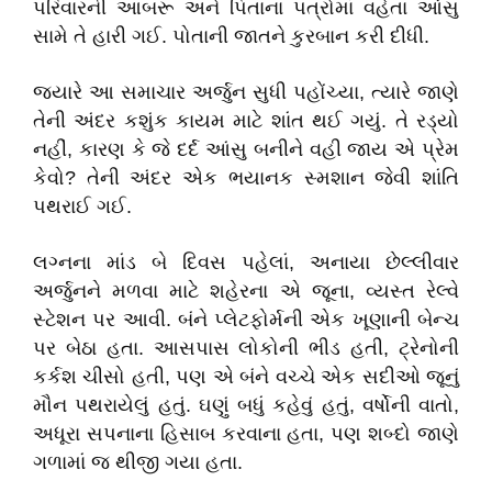
પરિવારની આબરૂ અને પિતાના પત્રોમાં વહેતા આંસુ
સામે તે હારી ગઈ. પોતાની જાતને કુરબાન કરી દીધી.
​જ્યારે આ સમાચાર અર્જુન સુધી પહોંચ્યા, ત્યારે જાણે
તેની અંદર કશુંક કાયમ માટે શાંત થઈ ગયું. તે રડ્યો
નહીં, કારણ કે જે દર્દ આંસુ બનીને વહી જાય એ પ્રેમ
કેવો? તેની અંદર એક ભયાનક સ્મશાન જેવી શાંતિ
પથરાઈ ગઈ.
​લગ્નના માંડ બે દિવસ પહેલાં, અનાયા છેલ્લીવાર
અર્જુનને મળવા માટે શહેરના એ જૂના, વ્યસ્ત રેલ્વે
સ્ટેશન પર આવી. બંને પ્લેટફોર્મની એક ખૂણાની બેન્ચ
પર બેઠા હતા. આસપાસ લોકોની ભીડ હતી, ટ્રેનોની
કર્કશ ચીસો હતી, પણ એ બંને વચ્ચે એક સદીઓ જૂનું
મૌન પથરાયેલું હતું. ઘણું બધું કહેવું હતું, વર્ષોની વાતો,
અધૂરા સપનાના હિસાબ કરવાના હતા, પણ શબ્દો જાણે
ગળામાં જ થીજી ગયા હતા.