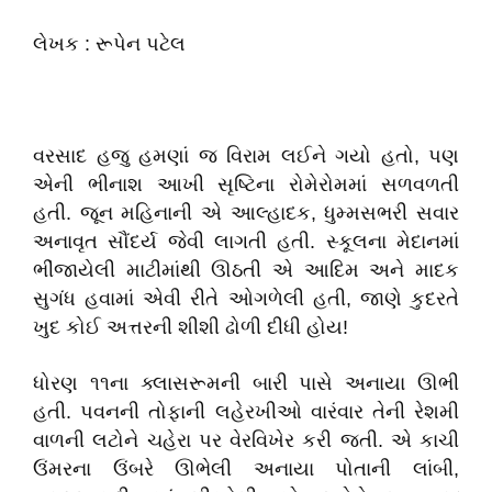
લેખક : રૂપેન પટેલ
​વરસાદ હજુ હમણાં જ વિરામ લઈને ગયો હતો, પણ
એની ભીનાશ આખી સૃષ્ટિના રોમેરોમમાં સળવળતી
હતી. જૂન મહિનાની એ આલ્હાદક, ધુમ્મસભરી સવાર
અનાવૃત સૌંદર્ય જેવી લાગતી હતી. સ્કૂલના મેદાનમાં
ભીંજાયેલી માટીમાંથી ઊઠતી એ આદિમ અને માદક
સુગંધ હવામાં એવી રીતે ઓગળેલી હતી, જાણે કુદરતે
ખુદ કોઈ અત્તરની શીશી ઢોળી દીધી હોય!
​ધોરણ ૧૧ના ક્લાસરૂમની બારી પાસે અનાયા ઊભી
હતી. પવનની તોફાની લહેરખીઓ વારંવાર તેની રેશમી
વાળની લટોને ચહેરા પર વેરવિખેર કરી જતી. એ કાચી
ઉંમરના ઉંબરે ઊભેલી અનાયા પોતાની લાંબી,