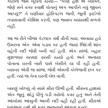
કાંટાની જેમ ખૂંચતો રહ્યો— “કોણ હશે એ વ્યક્તિ,
જેણે મને વગર સ્વાર્થે પોતાનું અંગ આપીને નવું જીવન
આપ્યું?” તે ઘણીવાર હોસ્પિટલ જતી, જૂની ફાઈલો
તપાસવાની કોશિશ કરતી, પણ જવાબ ક્યાંયથી મળતો
નહીં.
​આ જ રીતે બીજા કેટલાક વર્ષો વીતી ગયા. અનાયા હવે
ઉંમરના એક એવા પડાવ પર હતી જ્યાં જિંદગી શાંત
વહેતી નદી જેવી બની ગઈ હતી. એક સાંજે, બહાર
મુશળધાર વરસાદ વરસી રહ્યો હતો અને અનાયા
પોતાના ઘરની બારી પાસે બેસીને ચા પી રહી હતી.
બરાબર એવી જ સાંજ, જેવી એમની કોલેજની છત પર
હતી. ત્યાં જ તેના ઘરની બેલ વાગી.
​બારણું ખોલ્યું તો સામે મીરા ઊભી હતી. મીરાના હાથમાં
એક જૂનું, થોડું પીળું પડી ગયેલો કવર હતું અને તેની
આંખોમાં આંસુની આખી નદી વહી રહી હતી. મીરાએ
ધ્રૂજતા હાથે એ કવર અનાયાને આપતા કહ્યું: