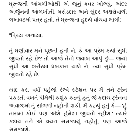
ધ્રૂજતી આંગળીઓથી એ જૂનું કવર ખોલ્યું. અંદર
અર્જુનની ઓળખીતી, મરોડદાર અને સુંદર અક્ષરોવાળી
લખાવટમાં પત્ર હતો. તે ધ્રૂજતા હૃદયે વાંચવા લાગી:
​“પ્રિય અનાયા,
​તું ઘણીવાર મને પૂછતી હતી ને, કે આ પ્રેમ ક્યાં સુધી
જીવતો રહે છે? તો આજે તેનો જવાબ આપું છું— જ્યાં
સુધી આ શરીરમાં ધબકારા ચાલે ને, ત્યાં સુધી પ્રેમ
જીવતો રહે છે.
​યાદ કર, વર્ષો પહેલાં રેલ્વે સ્ટેશન પર મેં તને ટ્રેન
પકડતી વખતે ધીમેથી કશુંક કહ્યું હતું જે કદાચ ટ્રેનના
અવાજમાં તું સાંભળી નહોતી શકી. મેં કહ્યું હતું કે— 'હું
તારામાં કોઈ પણ અંશે હંમેશા જીવતો રહીશ.' ત્યારે
કદાચ તને એ વચન સમજાયું નહોતું, પણ આજે
સમજાશે.