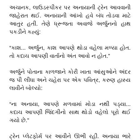
​અચાનક, લાઉડસ્પીકર પર અનાયાની ટ્રેન આવવાની
જાહેરાત થઈ. અનાયાની આંખો હવે બંધ તોડવા માટે
આતુર હતી. તેણે ધ્રૂજતા અવાજે અર્જુનનો હાથ
પકડીને કહ્યું:
​“કાશ... અર્જુન, કાશ આપણે થોડા વહેલા મળ્યા હોત.
તો કદાચ આપણી વાર્તાનો અંત આવો ન હોત.”
​અર્જુને પોતાના કાળજાને કોરી ખાતા આંસુઓને અંદર
જ પી લીધા અને ચહેરા પર એક પવિત્ર, કરુણ હાસ્ય
લાવીને બોલ્યો:
​“ના અનાયા, આપણે મળવામાં મોડા નથી પડ્યા...
કદાચ આપણી જિંદગીનો સાથ થોડો વહેલો પૂરો થઈ
ગયો છે.”
​ટ્રેન પ્લેટફોર્મ પર આવીને ઊભી રહી. અનાયા ભારે