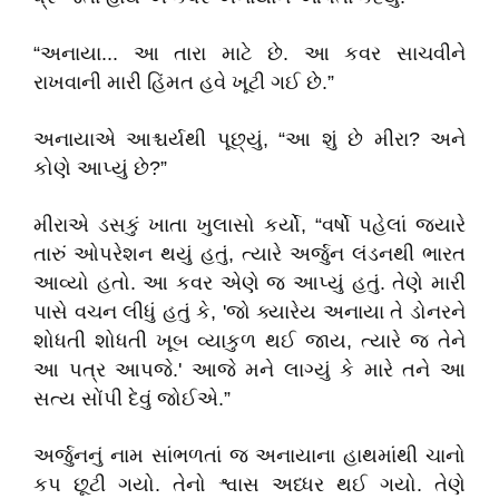
​“અનાયા... આ તારા માટે છે. આ કવર સાચવીને
રાખવાની મારી હિંમત હવે ખૂટી ગઈ છે.”
​અનાયાએ આશ્ચર્યથી પૂછ્યું, “આ શું છે મીરા? અને
કોણે આપ્યું છે?”
​મીરાએ ડસકું ખાતા ખુલાસો કર્યો, “વર્ષો પહેલાં જ્યારે
તારું ઓપરેશન થયું હતું, ત્યારે અર્જુન લંડનથી ભારત
આવ્યો હતો. આ કવર એણે જ આપ્યું હતું. તેણે મારી
પાસે વચન લીધું હતું કે, 'જો ક્યારેય અનાયા તે ડોનરને
શોધતી શોધતી ખૂબ વ્યાકુળ થઈ જાય, ત્યારે જ તેને
આ પત્ર આપજે.' આજે મને લાગ્યું કે મારે તને આ
સત્ય સોંપી દેવું જોઈએ.”
​અર્જુનનું નામ સાંભળતાં જ અનાયાના હાથમાંથી ચાનો
કપ છૂટી ગયો. તેનો શ્વાસ અધ્ધર થઈ ગયો. તેણે