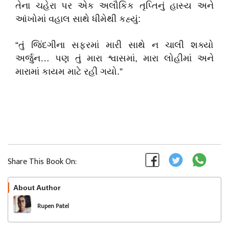
તેના ચહેરા પર એક અલૌકિક તૃપ્તિનું હાસ્ય અને
આંખોમાં વહાલ સાથે ધીમેથી કહ્યું:
​“તું જિંદગીના સફરમાં મારી સાથે ન ચાલી શક્યો
અર્જુન… પણ તું મારા શ્વાસમાં, મારા લોહીમાં અને
મારામાં કાયમ માટે રહી ગયો.”
Share This Book On:
About Author
Follow
Rupen Patel