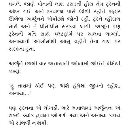
પગલે, જાણે પોતાની લાશ ઢસડતી હોય તેમ ટ્રેનની
અંદર ગઈ અને દરવાજા પાસે ઊભી રહીને બહાર
ઊભેલા અર્જુનને એકીટશે જોતી રહી. ટ્રેને વ્હીસલ
મારી અને તે ધીમે-ધીમે સરકવા લાગી. અર્જુન પણ
ટ્રેનની ગતિ સાથે પ્લેટફોર્મ પર ચાલવા લાગ્યો.
અનાયાની આંખોમાંથી આંસુ વહીને તેના ગાલ પર
સરકતા હતા.
​અર્જુને છેલ્લી વાર અનાયાની આંખોમાં જોઈને ધીમેથી
કહ્યું:
​“હું તારામાં કોઈ પણ અંશે હંમેશા જીવતો રહીશ,
અનાયા…”
​પણ ટ્રેનના એ લોખંડી, ભારે અવાજમાં અર્જુનના એ
શબ્દો ક્યાંક હવામાં ઓગળી ગયા અને અનાયા કદાચ
એ સાંભળી ન શકી.