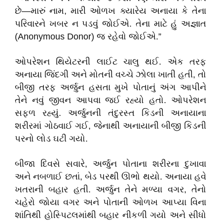
છે—મારું નામ, મારી ઓળખ ક્યારેય અનાયા કે તેના
પરિવારને ખબર ન પડવું જોઈએ. તેના માટે હું અજ્ઞાત
(Anonymous Donor) જ રહેવો જોઈએ.”
​ઓપરેશન થિયેટરની લાઈટ ચાલુ થઈ. એક તરફ
અનાયા જિંદગી અને મોતની વચ્ચે ઝોલા ખાતી હતી, તો
બીજી તરફ અર્જુન હસતા મુખે પોતાનું અંગ આપીને
તેને નવું જીવન આપવા જઈ રહ્યો હતો. ઓપરેશન
સફળ રહ્યું. અર્જુનની તંદુરસ્ત કિડની અનાયાના
શરીરમાં ગોઠવાઈ ગઈ, જેનાથી અનાયાની બીજી કિડની
પરનો લોડ ઘટી ગયો.
​બીજા દિવસે સવારે, અર્જુન પોતાના શરીરના દુખાવા
અને નબળાઈ છતાં, બેડ પરથી ઊભો થયો. અનાયા હવે
ખતરાની બહાર હતી. અર્જુન તેને મળ્યા વગર, તેનો
ચહેરો જોયા વગર અને પોતાની ઓળખ આપ્યા વિના
શાંતિથી હોસ્પિટલમાંથી બહાર નીકળી ગયો અને સીધો