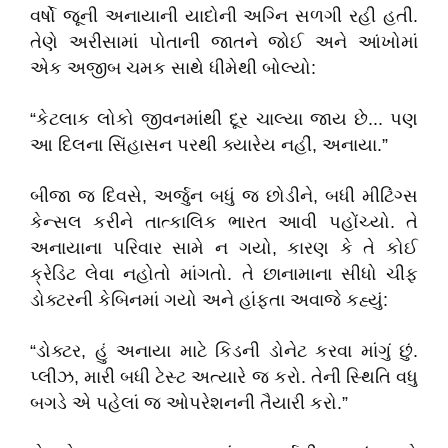
વર્ષો જૂની અનાયાની યાદોની અગ્નિ સળગી રહી હતી.
તેણે અરીસામાં પોતાની જાતને જોઈ અને આંખોમાં
એક અજીબ ચમક સાથે ધીમેથી બોલ્યો:
​“કેટલાક લોકો જીવનમાંથી દૂર ચાલ્યા જાય છે... પણ
આ દિલના સિંહાસન પરથી ક્યારેય નહીં, અનાયા.”
​બીજા જ દિવસે, અર્જુન બધું જ છોડીને, બધી મીટિંગ્સ
કેન્સલ કરીને તાત્કાલિક ભારત આવી પહોંચ્યો. તે
અનાયાના પરિવાર સામે ન ગયો, કારણ કે તે કોઈ
ક્રેડિટ લેવા નહોતો માંગતો. તે છાનામાના સીધો ચીફ
ડોક્ટરની કેબિનમાં ગયો અને હાંફતા અવાજે કહ્યું:
​“ડોક્ટર, હું અનાયા માટે કિડની ડોનેટ કરવા માંગું છું.
પ્લીઝ, મારી બધી ટેસ્ટ અત્યારે જ કરો. તેની સ્થિતિ વધુ
બગડે એ પહેલાં જ ઓપરેશનની તૈયારી કરો.”