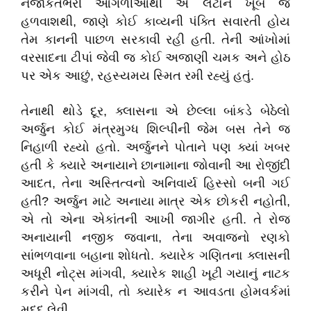
નજાકતભરી આંગળીઓથી એ લટોને ખૂબ જ
હળવાશથી, જાણે કોઈ કાવ્યની પંક્તિ સવારતી હોય
તેમ કાનની પાછળ સરકાવી રહી હતી. તેની આંખોમાં
વરસાદના ટીપાં જેવી જ કોઈ અજાણી ચમક અને હોઠ
પર એક આછું, રહસ્યમય સ્મિત રમી રહ્યું હતું.
​તેનાથી થોડે દૂર, ક્લાસના એ છેલ્લા બાંકડે બેઠેલો
અર્જુન કોઈ મંત્રમુગ્ધ શિલ્પીની જેમ બસ તેને જ
નિહાળી રહ્યો હતો. અર્જુનને પોતાને પણ ક્યાં ખબર
હતી કે ક્યારે અનાયાને છાનામાના જોવાની આ રોજીંદી
આદત, તેના અસ્તિત્વનો અનિવાર્ય હિસ્સો બની ગઈ
હતી? અર્જુન માટે અનાયા માત્ર એક છોકરી નહોતી,
એ તો એના એકાંતની આખી જાગીર હતી. તે રોજ
અનાયાની નજીક જવાના, તેના અવાજનો રણકો
સાંભળવાના બહાના શોધતો. ક્યારેક ગણિતના ક્લાસની
અધૂરી નોટ્સ માંગવી, ક્યારેક શાહી ખૂટી ગયાનું નાટક
કરીને પેન માંગવી, તો ક્યારેક ન આવડતા હોમવર્કમાં
મદદ લેવી.