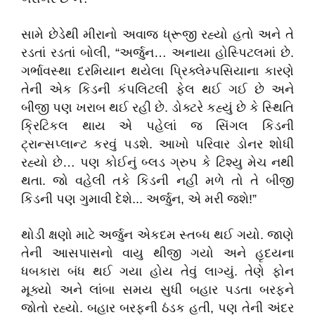
​સામે છેડેથી મીરાનો અવાજ ધ્રૂજી રહ્યો હતો અને તે
રડતાં રડતાં બોલી, “અર્જુન… અનાયા હોસ્પિટલમાં છે.
ગર્ભાવસ્થા દરમિયાન થયેલા પ્રિક્લેમ્પસિયાના કારણે
તેની એક કિડની કંપલિટલી ફેલ થઈ ગઈ છે અને
બીજી પણ ખરાબ થઈ રહી છે. ડોક્ટરે કહ્યું છે કે સ્થિતિ
ક્રિટિકલ થાય એ પહેલાં જ સિંગલ કિડની
ટ્રાન્સપ્લાન્ટ કરવું પડશે. આખો પરિવાર ડોનર શોધી
રહ્યો છે… પણ કોઈનું બ્લડ ગ્રુપ કે ટિશ્યુ મેચ નથી
થતા. જો વહેલી તકે કિડની નહીં મળે તો તે બીજી
કિડની પણ ગુમાવી દેશે... અર્જુન, એ મરી જશે!”
​થોડી ક્ષણો માટે અર્જુન એકદમ સ્તબ્ધ થઈ ગયો. જાણે
તેની આસપાસનો વાયુ થીજી ગયો અને હૃદયના
ધબકારા બંધ થઈ ગયા હોય તેવું લાગ્યું. તેણે ફોન
મૂક્યો અને લાંબા સમય સુધી બહાર પડતા બરફને
જોતો રહ્યો. બહાર બરફની ઠંડક હતી, પણ તેની અંદર