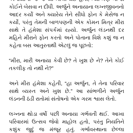
કોઈને બેસવા ન દીધી. અર્જુને અનાયાના લગ્નજીવનનો
આદર કર્યો અને ક્યારેય તેને સીધો ફોન કે મેસેજ ન
કર્યો, પરંતુ તેમની બાળપણની એક કોમન મિત્ર મીરા
સાથે તે હંમેશા સંપર્કમાં રહ્યો. અર્જુન લંડનથી દર
મહિને મીરાને ફોન કરતો અને પોતાના વિશે કશું જ ન
કહેતા બસ આતુરતાથી એટલું જ પૂછતો:
​“મીરા, મારી અનાયા કેવી છે? તે ખુશ છે ને? તેને કોઈ
તકલીફ તો નથી ને?”
​અને મીરા હંમેશા કહેતી, “હા અર્જુન, તે તેના પરિવાર
સાથે વ્યસ્ત અને ખુશ છે.” આ સાંભળીને અર્જુન
લંડનની ઠંડી રાતોમાં સંતોષનો એક ગરમ શ્વાસ લેતો.
​લગ્નના થોડા વર્ષો પછી અનાયા ગર્ભવતી થઈ. આખા
પરિવારમાં ઉત્સવ જેવો માહોલ હતો, પરંતુ નિયતિને
કશુંક જુદું જ મંજૂર હતું. ગર્ભાવસ્થાના છેલ્લા