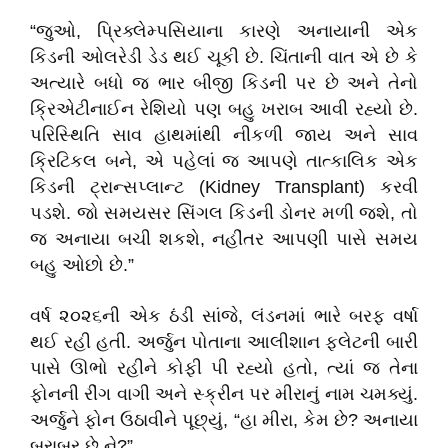
​“જુઓ, પ્રિક્લેમ્પસિયાના કારણે અનાયાની એક
કિડની ઓલરેડી ડેડ થઈ ચૂકી છે. ચિંતાની વાત એ છે કે
અત્યારે બધો જ ભાર બીજી કિડની પર છે અને તેનો
ક્રિએટીનાઈન રેશિયો પણ બહુ ખરાબ આવી રહ્યો છે.
પરિસ્થિતિ સાવ હાથમાંથી નીકળી જાય અને સાવ
ક્રિટિકલ બને, એ પહેલાં જ આપણે તાત્કાલિક એક
કિડની ટ્રાન્સપ્લાન્ટ (Kidney Transplant) કરવી
પડશે. જો સમયસર સિંગલ કિડની ડોનર મળી જશે, તો
જ અનાયા બચી શકશે, નહીંતર આપણી પાસે સમય
બહુ ઓછો છે.”
​વર્ષ ૨૦૨૬ની એક ઠંડી સાંજે, લંડનમાં ભારે બરફ વર્ષા
થઈ રહી હતી. અર્જુન પોતાના આલીશાન ફ્લેટની બારી
પાસે ઊભો રહીને કોફી પી રહ્યો હતો, ત્યાં જ તેના
ફોનની રીંગ વાગી અને સ્ક્રીન પર મીરાનું નામ ચમક્યું.
અર્જુને ફોન ઉઠાવીને પૂછ્યું, “હા મીરા, કેમ છે? અનાયા
બરાબર છે ને?”