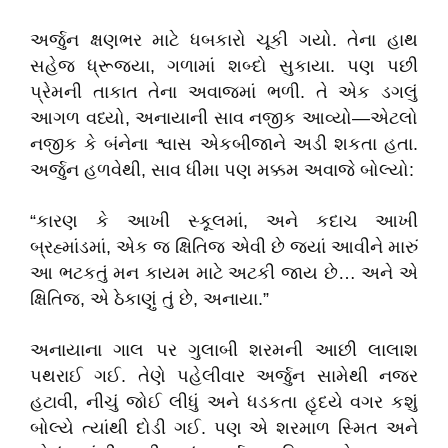
​અર્જુન ક્ષણભર માટે ધબકારો ચૂકી ગયો. તેના હાથ
સહેજ ધ્રૂજ્યા, ગળામાં શબ્દો સુકાયા. પણ પછી
પ્રેમની તાકાત તેના અવાજમાં ભળી. તે એક ડગલું
આગળ વધ્યો, અનાયાની સાવ નજીક આવ્યો—એટલો
નજીક કે બંનેના શ્વાસ એકબીજાને અડી શકતા હતા.
અર્જુન હળવેથી, સાવ ધીમા પણ મક્કમ અવાજે બોલ્યો:
​“કારણ કે આખી સ્કૂલમાં, અને કદાચ આખી
બ્રહ્માંડમાં, એક જ ક્ષિતિજ એવી છે જ્યાં આવીને મારું
આ ભટકતું મન કાયમ માટે અટકી જાય છે… અને એ
ક્ષિતિજ, એ ઠેકાણું તું છે, અનાયા.”
​અનાયાના ગાલ પર ગુલાબી શરમની આછી લાલાશ
પથરાઈ ગઈ. તેણે પહેલીવાર અર્જુન સામેથી નજર
હટાવી, નીચું જોઈ લીધું અને ધડકતા હૃદયે વગર કશું
બોલ્યે ત્યાંથી દોડી ગઈ. પણ એ શરમાળ સ્મિત અને