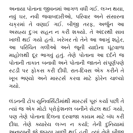
​અનાયા પોતાના જીવનમાં આગળ વધી ગઈ. લગ્ન થયા,
નવું ઘર, નવી જવાબદારીઓ, પરિવાર અને સંસારના
ચક્રમાં તે વણાઈ ગઈ. બીજી તરફ, અર્જુન આ
અસહ્ય દુઃખ સહન ન કરી શક્યો. તે અંદરથી સાવ
ખાલી થઈ ગયો હતો. ખરેખર તો તેને આ આખું શહેર,
આ પરિચિત ગલીઓ અને જૂની યાદોના ઘૂંટવાળા
માહોલથી દૂર ભાગવું હતું. તેણે પોતાના આ દર્દને જ
પોતાની તાકાત બનાવી અને પોતાની જાતને સંપૂર્ણપણે
સ્ટડી પર ફોકસ કરી દીધી. રાત-દિવસ એક કરીને તે
ખૂબ ભણ્યો અને માસ્ટર્સ કરવા માટે ફોરેન ચાલ્યો
ગયો.
​લંડનની ટોપ યુનિવર્સિટીમાંથી માસ્ટર્સ પૂરું કર્યા પછી તે
ત્યાં જ એક મોટો પ્રોફેશનલ બનીને સેટલ થઈ ગયો,
પણ તેણે પોતાના દિલના દરવાજા કાયમ માટે બંધ કરી
દીધા. તેણે ક્યારેય લગ્ન ન કર્યા; તેની દુનિયામાં
અનાયાની જે જગ્યા ખાલી થઈ હતી, ત્યાં તેણે બીજા