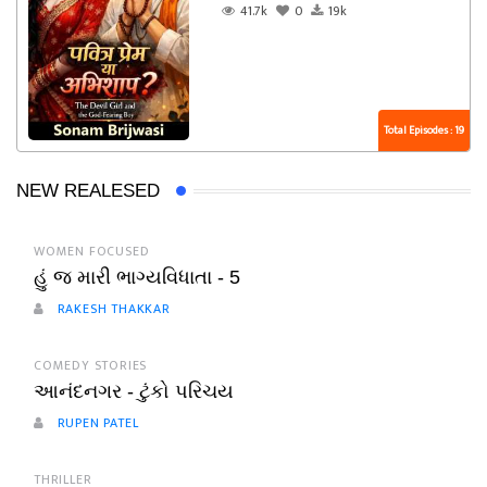
41.7k
0
19k
Total Episodes : 19
NEW REALESED
WOMEN FOCUSED
હું જ મારી ભાગ્યવિધાતા - 5
RAKESH THAKKAR
COMEDY STORIES
આનંદનગર - ટુંકો પરિચય
RUPEN PATEL
THRILLER