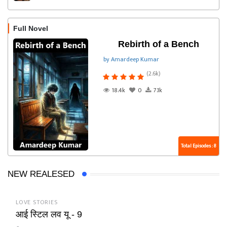
Full Novel
Rebirth of a Bench
by Amardeep Kumar
(2.6k)
18.4k
0
7.1k
Total Episodes : 8
NEW REALESED
LOVE STORIES
आई स्टिल लव यू - 9