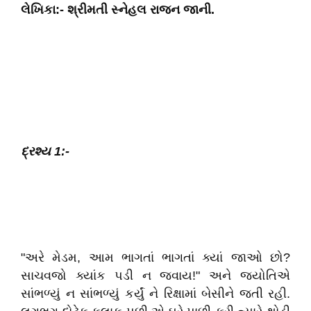
લેખિકા:- શ્રીમતી સ્નેહલ રાજન જાની.
દ્રશ્ય 1:-
"અરે મેડમ, આમ ભાગતાં ભાગતાં ક્યાં જાઓ છો?
સાચવજો ક્યાંક પડી ન જવાય!" અને જ્યોતિએ
સાંભળ્યું ન સાંભળ્યું કર્યું ને રિક્ષામાં બેસીને જતી રહી.