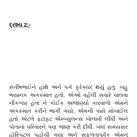
દ્રશ્ય 2:-
સતીષભાઈને હાથે અને પગે ફ્રેક્ચર થયું હતું. બહુ
ભયાનક અકસ્માત હતો. એઓ વહેલી સવારે ચાલવા
નીકળ્યા હતા ને કોઈક અજાણ્યો કારવાળો એમને
અકસ્માત કરીને ભાગી ગયો. એમની પાસે મોબાઈલ
હતો એટલે ફટાફટ એમ્બ્યુલન્સ બોલાવી લીધી અને
પોતાનાં પરિવારને પણ જાણ કરી દીધી. બધાં સમયસર
હૉસ્પિટલ પહોંચી ગયા અને સફળતાપૂર્વક એમનું