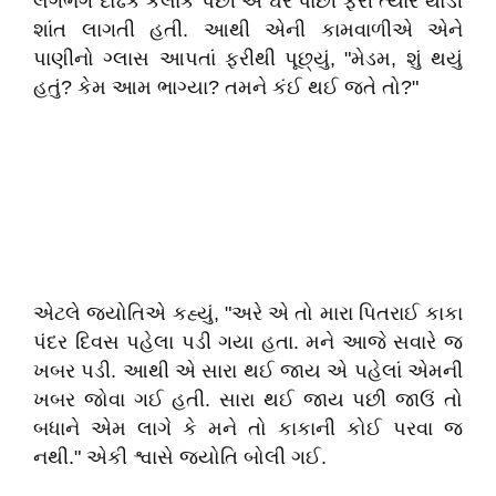
લગભગ દોઢેક કલાક પછી એ ઘરે પાછી ફરી ત્યારે થોડી
શાંત લાગતી હતી. આથી એની કામવાળીએ એને
પાણીનો ગ્લાસ આપતાં ફરીથી પૂછ્યું, "મેડમ, શું થયું
હતું? કેમ આમ ભાગ્યા? તમને કંઈ થઈ જતે તો?"
એટલે જ્યોતિએ કહ્યું, "અરે એ તો મારા પિતરાઈ કાકા
પંદર દિવસ પહેલા પડી ગયા હતા. મને આજે સવારે જ
ખબર પડી. આથી એ સારા થઈ જાય એ પહેલાં એમની
ખબર જોવા ગઈ હતી. સારા થઈ જાય પછી જાઉં તો
બધાને એમ લાગે કે મને તો કાકાની કોઈ પરવા જ
નથી." એકી શ્વાસે જ્યોતિ બોલી ગઈ.