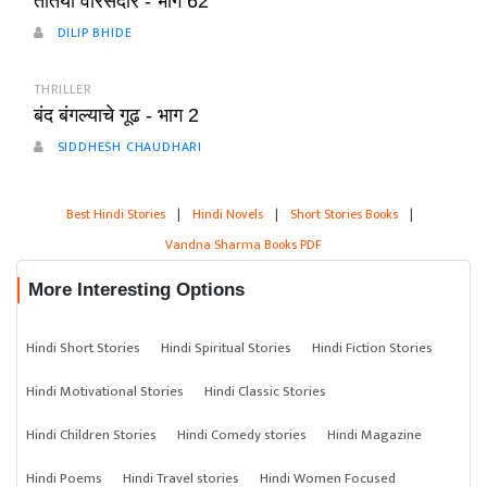
तोतया वारसदार - भाग 62
DILIP BHIDE
THRILLER
बंद बंगल्याचे गूढ - भाग 2
SIDDHESH CHAUDHARI
Best Hindi Stories
|
Hindi Novels
|
Short Stories Books
|
Vandna Sharma Books PDF
More Interesting Options
Hindi Short Stories
Hindi Spiritual Stories
Hindi Fiction Stories
Hindi Motivational Stories
Hindi Classic Stories
Hindi Children Stories
Hindi Comedy stories
Hindi Magazine
Hindi Poems
Hindi Travel stories
Hindi Women Focused