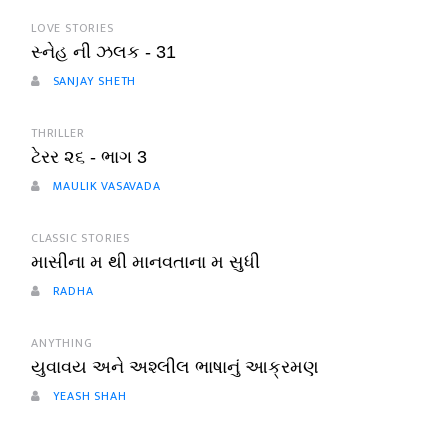
LOVE STORIES
સ્નેહ ની ઝલક - 31
SANJAY SHETH
THRILLER
ટેરર ૨૬ - ભાગ 3
MAULIK VASAVADA
CLASSIC STORIES
માસીના મ થી માનવતાના મ સુધી
RADHA
ANYTHING
યુવાવય અને અશ્લીલ ભાષાનું આક્રમણ
YEASH SHAH