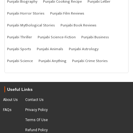
Punjabi Biography
Punjabi Cooking Recipe
Punjabi Letter
Punjabi Horror Stories
Punjabi Film Reviews
Punjabi Mythological Stories
Punjabi Book Reviews
Punjabi Thriller
Punjabi Science-Fiction
Punjabi Business
Punjabi Sports
Punjabi Animals
Punjabi Astrology
Punjabi Science
Punjabi Anything
Punjabi Crime Stories
Useful Links
About Us
Contact Us
FAQs
Privacy Policy
Terms Of Use
Refund Policy