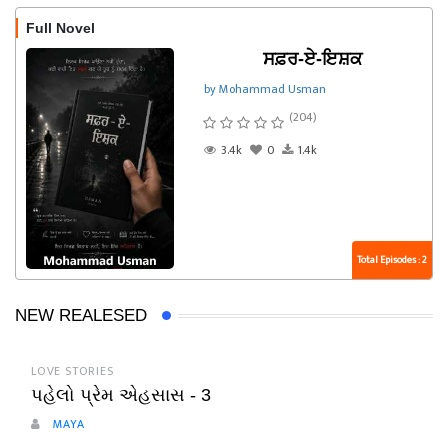
Full Novel
ਸਫ਼ਰ-ਏ-ਇਸ਼ਕ
by Mohammad Usman
(204)
3.4k
0
1.4k
Total Episodes : 2
NEW REALESED
LOVE STORIES
પહેલો પ્રેમ એહસાસ - 3
MAYA