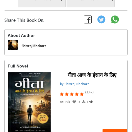
Share This Book On:
About Author
Follow
Shivraj Bhokare
Full Novel
गीता आज के इंसान के लिए
by Shivraj Bhokare
(3.4k)
19k
0
7.9k