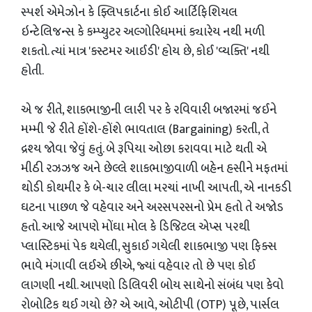
સ્પર્શ એમેઝોન કે ફ્લિપકાર્ટના કોઈ આર્ટિફિશિયલ
ઇન્ટેલિજન્સ કે કમ્પ્યુટર અલ્ગોરિધમમાં ક્યારેય નથી મળી
શકતો. ત્યાં માત્ર 'કસ્ટમર આઈડી' હોય છે, કોઈ 'વ્યક્તિ' નથી
હોતી.
એ જ રીતે, શાકભાજીની લારી પર કે રવિવારી બજારમાં જઈને
મમ્મી જે રીતે હોંશે-હોંશે ભાવતાલ (Bargaining) કરતી, તે
દ્રશ્ય જોવા જેવું હતું. બે રૂપિયા ઓછા કરાવવા માટે થતી એ
મીઠી રઝઝજ અને છેલ્લે શાકભાજીવાળી બહેન હસીને મફતમાં
થોડી કોથમીર કે બે-ચાર લીલા મરચાં નાખી આપતી, એ નાનકડી
ઘટના પાછળ જે વહેવાર અને અરસપરસનો પ્રેમ હતો તે અજોડ
હતો. આજે આપણે મોંઘા મોલ કે ડિજિટલ એપ્સ પરથી
પ્લાસ્ટિકમાં પેક થયેલી, સુકાઈ ગયેલી શાકભાજી પણ ફિક્સ
ભાવે મંગાવી લઈએ છીએ, જ્યાં વહેવાર તો છે પણ કોઈ
લાગણી નથી. આપણો ડિલિવરી બોય સાથેનો સંબંધ પણ કેવો
રોબોટિક થઈ ગયો છે? એ આવે, ઓટીપી (OTP) પૂછે, પાર્સલ