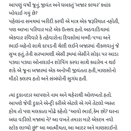
આપણું વર્ષો જૂનું, જીવંત અને ધબકતું ‘બજાર કલ્ચર’ ક્યાંક
ખોવાઈ ગયું છે?
પહેલાંના સમયમાં ખરીદી કરવી એ માત્ર એક જરૂરિયાત નહોતી,
પણ આખા પરિવાર માટે એક ઉત્સવ હતો. અઠવાડિયામાં
એકવાર રવિવારે કે તહેવારોના દિવસોમાં મમ્મી-પપ્પા અને
ભાઈ-બહેનો સાથે કાપડની થેલી લઈને બજારમાં નીકળવાનું જે
સુખ હતું, તેની સરખામણી એસી રૂમમાં બેસીને સોફા પર આડા
પડ્યા પડ્યા ઓનલાઇન શોપિંગ કરવા સાથે ક્યારેય ન થઈ
શકે. એ જૂના બજારમાં એક અનોખી જીવંતતા હતી, માણસોનો
મીઠો કલરવ હતો અને સંબંધોની સુગંધ હતી.
ત્યાં દુકાનદાર આપણને નામ અને ચહેરાથી ઓળખતો હતો.
આપણે જેવી દુકાને એન્ટ્રી કરીએ એટલે એ ગમે તેટલો વ્યસ્ત
હોય તો પણ મલકાતા મોઢે કહેતો: "આવો ભાઈ, કેમ છો? ઘરના
બધા વડીલો મજામાં ને? આ વખતે તમારા માટે એકદમ નવો
સ્ટોક લાવ્યો છું!" આ આત્મીયતા, આ આદર અને માણસાઈનો