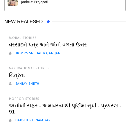
Jankruti Prajapati
NEW REALESED
MORAL STORIES
વરસાદને પત્ર અને એનો વળતો ઉત્તર
TR MRS SNEHAL RAJAN JANI
MOTIVATIONAL STORIES
મિત્રતા
SANJAY SHETH
HORROR STORIES
અનોખી સફર - અમાવસ્યાથી પૂર્ણિમા સુધી - પ્રકરણ -
91
DAKSHESH INAMDAR