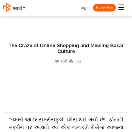
☰
Log In
मराठी
Publish Free
The Craze of Online Shopping and Missing Bazar
Culture
1.6k
532
"તમારો ઓર્ડર સક્સેસફુલી પ્લેસ થઈ ગયો છે!" ફોનની
સ્ક્રીન પર આવતો આ એક નાનકડો મેસેજ આજના