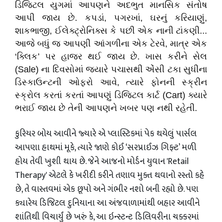
ડિજિટલ યુગમાં આપણને અદભુત માનસિક સંતોષ
આપી જાય છે. કપડાં, પગરખાં, ઘરનું કરિયાણું,
શાકભાજી, ઈલેક્ટ્રોનિક્સ કે પછી એક નાની ટાંકણી...
આજે બધું જ આપણી આંગળીના એક ટેરવે, માત્ર એક
‘ક્લિક’ પર હાજર થઈ જાય છે. ખાસ કરીને સેલ
(Sale) ના દિવસોમાં જ્યારે પચાસથી એંસી ટકા સુધીના
ડિસ્કાઉન્ટની ઓફરો આવે, ત્યારે ફોનની સ્ક્રીન
સ્ક્રોલ કરતાં કરતાં આપણું ડિજિટલ કાર્ટ (Cart) ક્યારે
ભરાઈ જાય છે તેની આપણને ખબર પણ નથી રહેતી.
કુરિયર બોય આવીને જ્યારે એ પ્લાસ્ટિકમાં પેક થયેલું પાર્સલ
આપણા હાથમાં મૂકે, ત્યારે જાણે કોઈ ‘સરપ્રાઈઝ ગિફ્ટ’ મળી
હોય તેવી ખુશી થાય છે. જેને આજનો મોર્ડન યુવાન 'Retail
Therapy' એટલે કે ખરીદી કરીને તણાવ મુક્ત થવાનો રસ્તો કહે
છે, તે વાસ્તવમાં એક છૂપો અને ગંભીર નશો બની રહ્યો છે. પણ
ક્યારેય ડિજિટલ દુનિયાના આ અંજવાળામાંથી બહાર આવીને
શાંતિથી વિચાર્યું છે ખરું કે, આ ઇન્સ્ટન્ટ ડિલિવરીના ચક્કરમાં