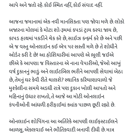
આપે અને જતો રહે. કોઈ સ્મિત નહીં, કોઈ સંવાદ નહીં.
આજના જમાનામાં એક નવી માનસિકતા પણ જોવા મળે છે. લોકો
બજારના મોલમાં કે મોટા શો-રૂમમાં કપડાં ટ્રાય કરવા જાય છે,
કાપડ હાથમાં પકડીને ચેક કરે છે, સાઈઝ કન્ફર્મ કરે છે અને પછી
એ જ વસ્તુ ઓનલાઇન કઈ એપ પર સસ્તી મળે છે તે શોધીને
ઓર્ડર કરી દે છે! આ હોશિયારીમાં આપણે એ ભૂલી જઈએ
છીએ કે આપણા જ વિસ્તારના એ નાના વેપારીઓ, જેઓ આખું
વર્ષ દુકાનનું ભાડું અને લાઈટબિલ ભરીને આપણી સેવામાં બેઠા
છે, તેમનું ઘર કેવી રીતે ચાલશે? સ્થાનિક કરિયાણાવાળો જે
મુશ્કેલીના સમયે અડધી રાત્રે પણ દુકાન ખોલી આપતો અને
મહિનાનું ઉધાર રાખતો, તે આજે આ મોટી ઓનલાઇન
કંપનીઓની આંધળી હરીફાઈમાં ક્યાંક પાછળ છૂટી રહ્યો છે.
ઓનલાઇન શોપિંગના આ અતિરેકે આપણી લાઈફસ્ટાઈલને
આળસુ, એકલવાઈ અને ભૌતિકવાદી બનાવી દીધી છે. માત્ર