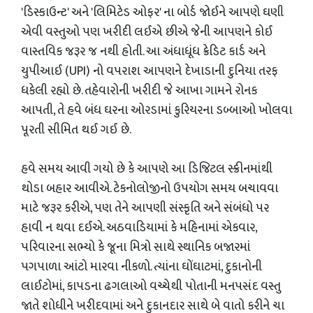
'ડિસ્કાઉન્ટ' અને 'લિમિટેડ ઓફર' ના બોર્ડ જોઈને આપણે ઘણી
એવી વસ્તુઓ પણ ખરીદી લઈએ છીએ જેની આપણને કોઈ
વાસ્તવિક જરૂર જ નથી હોતી. આ અંધાધૂંધ ક્રેડિટ કાર્ડ અને
યુપીઆઈ (UPI) નો વપરાશ આપણને દેખાડાની દુનિયા તરફ
ધકેલી રહ્યો છે. તહેવારોની ખરીદી જે આખા ગામને રોનક
આપતી, તે હવે બંધ ઘરના ઓરડામાં કુરિયરના ડબ્બાઓ ખોલવા
પૂરતી સીમિત થઈ ગઈ છે.
હવે સમય આવી ગયો છે કે આપણે આ ડિજિટલ સ્ક્રીનમાંથી
થોડા બહાર આવીએ. ટેકનોલોજીનો ઉપયોગ સમય બચાવવા
માટે જરૂર કરીએ, પણ તેને આપણી સંસ્કૃતિ અને સંબંધો પર
હાવી ન થવા દઈએ. અઠવાડિયામાં કે મહિનામાં એકવાર,
પરિવારના સભ્યો કે જૂના મિત્રો સાથે સ્થાનિક બજારમાં
પગપાળા આંટો મારવા નીકળો. ત્યાંના ઘોંઘાટમાં, દુકાનોની
લાઈટોમાં, કાપડના ઢગલાઓ વચ્ચેથી પોતાની મનપસંદ વસ્તુ
જાતે શોધીને ખરીદવામાં અને દુકાનદાર સાથે બે વાતો કરીને ચા