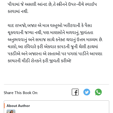
પીવામાં જે અસલી આંનદ છે, તે સ્ક્રીનને ઉપર-નીચે સ્વાઈપ
કરવામાં નથી.
યાદ રાખજો, બજાર એ માત્ર વસ્તુઓ ખરીદવાની કે પૈસા
ચૂકવવાની જગ્યા નથી, પણ માણસોને મળવાનું, જીવંતતા
અનુભવવાનું અને સમાજ સાથે કનેક્ટ થવાનું ઉત્તમ માધ્યમ છે.
ચાલો, આ રવિવારે ફરી એકવાર કાપડની જૂની થેલી હાથમાં
પકડીએ અને બજારના એ રસ્તાઓ પર પગલાં પાડીને આપણા
કલ્ચરની મીઠી રોનકને ફરી જીવતી કરીએ!
Share This Book On:
About Author
Follow