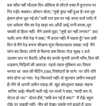
बस साँस नहीं थी।एक दिन ऑफिस से लौटते वक्त़ मैं फुटपाथ पर
गिर पड़ी। चक्कर। डॉक्टर बोला, “तुम्हें कुछ नहीं हुआ है। बस तुम
इंसान होना भूल गई हो।”उसी रात छत पर गई। बगल वाले प्लॉट में
एक अकेला नीम का पेड़ खड़ा था। आँधी आई, पानी बरसा, धूप
चमकी वो हिला नहीं। मैंने उससे पूछा, “तुम्हें डर नहीं लगता?” हवा
चली। लगा जैसे पेड़ ने कहा, “मैं डरता नहीं। मैं सहता हूँ।”बस उसी
दिन से मैंने पेड़ बनना सीखना शुरू किया।पहला सबक़: जड़ें मैंने
फोन बंद किया। लोगों से मिलना कम किया। रोज़ सुबह 5 बजे
उठकर छत पर बैठती। आँख बंद करके सुनती अपनी साँस, दिल की
धड़कन, चिड़ियों की आवाज़। पहले-पहल मुश्किल था। दिमाग़
भागता था कल की मीटिंग, EMI, रिश्तेदारों के ताने। पर धीरे-धीरे
शांत होना आ गया। पेड़ चिल्लाते नहीं। वो चुपचाप ज़मीन पकड़ते
हैं। मैंने भी अपनी ज़मीन पकड़ ली खुद को।दूसरा सबक़: सहना
बारिश आई। नौकरी चली गई। घर वालों ने कहा, “शादी कर ले,
सेटल हो जा।” दोस्त हँसे, “कवि बन गई है क्या?” मैं रोई। बहुत
रोई। पर उखड़ी नहीं। नीम को देखा। उसके पत्ते झड़ते हैं, डाल