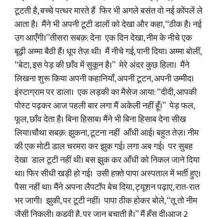
टूटती है, बच्चे पत्थर मारते हैं फिर भी अगले बसंत वो नई कोंपलें ले
आता है। मैंने भी अपनी टूटी डालों को देखा और कहा, “ठीक है। नई
उग आएँगी।”तीसरा सबक़: देना एक दिन देखा, नीम के नीचे एक
बूढ़ी अम्मा बैठी हैं। धूप तेज़ थी। मैं नीचे गई, पानी दिया। अम्मा बोलीं,
“बेटा, इस पेड़ की छाँव में सुकून है।” मेरे अंदर कुछ हिला। मैंने
लिखना शुरू किया अपनी कहानियाँ, अपनी टूटन, अपनी उम्मीद।
इंस्टाग्राम पर डाला। एक लड़की का मैसेज आया: “दीदी, आपकी
पोस्ट पढ़कर आज पहली बार लगा मैं अकेली नहीं हूँ।” पेड़ फल,
फूल, छाँव देता है। बिना हिसाब। मैंने भी बिना हिसाब देना सीख
लिया।चौथा सबक़: झुकना, टूटना नहीं आँधी आई। बहुत तेज़। नीम
की एक मोटी डाल चरमरा कर झुक गई। लगा अब गई। पर सुबह
देखा डाल टूटी नहीं थी। बस झुक कर आँधी को निकल जाने दिया
था। फिर सीधी खड़ी हो गई। उसी हफ़्ते पापा अस्पताल में भर्ती हुए।
पैसा नहीं था। मैंने अपना लैपटॉप बेच दिया, ट्यूशन पढ़ाए, रात-रात
भर जागी। झुकी, पर टूटी नहीं। पापा ठीक होकर बोले, “तू तो नीम
जैसी निकली। कड़वी है, पर जान बचाती है।” मैं हँस दी।आज 2