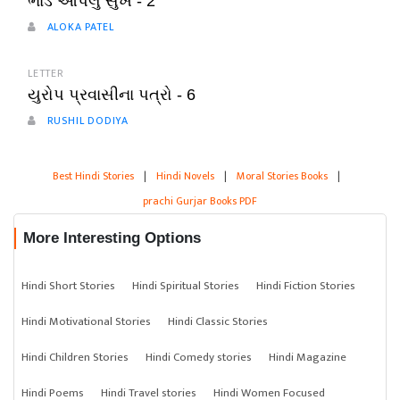
ભાડે આપેલું સુખ - 2
ALOKA PATEL
LETTER
યુરોપ પ્રવાસીના પત્રો - 6
RUSHIL DODIYA
Best Hindi Stories
|
Hindi Novels
|
Moral Stories Books
|
prachi Gurjar Books PDF
More Interesting Options
Hindi Short Stories
Hindi Spiritual Stories
Hindi Fiction Stories
Hindi Motivational Stories
Hindi Classic Stories
Hindi Children Stories
Hindi Comedy stories
Hindi Magazine
Hindi Poems
Hindi Travel stories
Hindi Women Focused