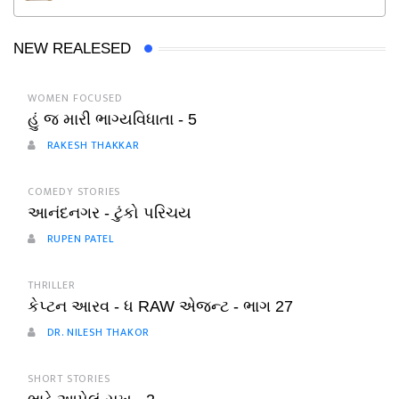
NEW REALESED
WOMEN FOCUSED
હું જ મારી ભાગ્યવિધાતા - 5
RAKESH THAKKAR
COMEDY STORIES
આનંદનગર - ટુંકો પરિચય
RUPEN PATEL
THRILLER
કેપ્ટન આરવ - ધ RAW એજન્ટ - ભાગ 27
DR. NILESH THAKOR
SHORT STORIES